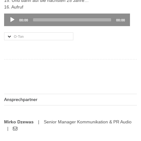
15. Und dann auf die nächsten 25 Jahre…
16. Aufruf
Audio
00:00
00:00
Player
O-Ton
Ansprechpartner
Mirko Dzewas
|
Senior Manager Kommunikation & PR Audio
|