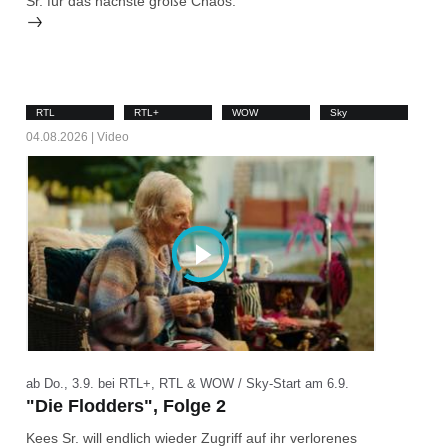
Sr. für das nächste große Chaos.
RTL
RTL+
WOW
Sky
04.08.2026 | Video
ab Do., 3.9. bei RTL+, RTL & WOW / Sky-Start am 6.9.
"Die Flodders", Folge 2
Kees Sr. will endlich wieder Zugriff auf ihr verlorenes