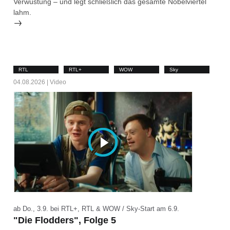
Verwüstung – und legt schließlich das gesamte Nobelviertel
lahm.
RTL
RTL+
WOW
Sky
04.08.2026 | Video
ab Do., 3.9. bei RTL+, RTL & WOW / Sky-Start am 6.9.
"Die Flodders", Folge 5