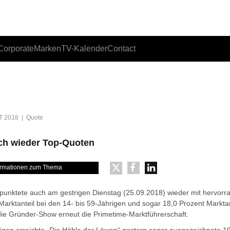
Corporate
Marken
TV-Kalender
Contact
T 2018 | Quote
ch wieder Top-Quoten
formationen zum Thema
 punktete auch am gestrigen Dienstag (25.09.2018) wieder mit hervor
arktanteil bei den 14- bis 59-Jährigen und sogar 18,0 Prozent Marktan
 die Gründer-Show erneut die Primetime-Marktführerschaft.