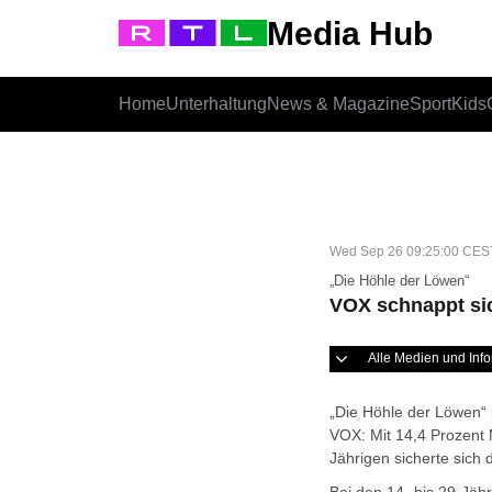
Media Hub
Home
Unterhaltung
News & Magazine
Sport
Kids
Wed Sep 26 09:25:00 CES
„Die Höhle der Löwen“
VOX schnappt si
Alle Medien und In
„Die Höhle der Löwen“
VOX: Mit 14,4 Prozent M
Jährigen sicherte sich