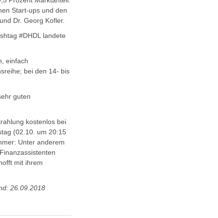
,5 Prozent Marktanteil.
hen Start-ups und den
nd Dr. Georg Kofler.
ashtag #DHDL landete
, einfach
sreihe; bei den 14- bis
sehr guten
rahlung kostenlos bei
stag (02.10. um 20:15
ehmer: Unter anderem
 Finanzassistenten
offt mit ihrem
nd: 26.09.2018