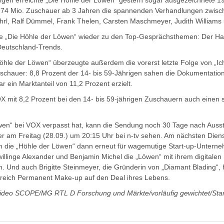
rigen erreichte „Die Höhle der Löwen“ gestern sogar ausgezeichnete 19
2,74 Mio. Zuschauer ab 3 Jahren die spannenden Verhandlungen zwisc
l, Ralf Dümmel, Frank Thelen, Carsten Maschmeyer, Judith Williams u
rte „Die Höhle der Löwen“ wieder zu den Top-Gesprächsthemen: Der H
 Deutschland-Trends.
öhle der Löwen“ überzeugte außerdem die vorerst letzte Folge von „Ich
uschauer: 8,8 Prozent der 14- bis 59-Jährigen sahen die Dokumentation
 ein Marktanteil von 11,2 Prozent erzielt.
X mit 8,2 Prozent bei den 14- bis 59-jährigen Zuschauern auch einen 
wen“ bei VOX verpasst hat, kann die Sendung noch 30 Tage nach Ausst
 am Freitag (28.09.) um 20:15 Uhr bei n-tv sehen. Am nächsten Dien
ch die „Höhle der Löwen“ dann erneut für wagemutige Start-up-Untern
willinge Alexander und Benjamin Michel die „Löwen“ mit ihrem digitalen
. Und auch Brigitte Steinmeyer, die Gründerin von „Diamant Blading“, h
eich Permanent Make-up auf den Deal ihres Lebens.
ideo SCOPE/MG RTL D Forschung und Märkte/vorläufig gewichtet/Sta