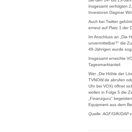
Bei den 14- bis 29-Jäh
Insgesamt verfolgten 
Investoren Dagmar Wöhr
Auch bei Twitter gehö
erneut auf Platz 1 der
Im Anschluss an „Die H
unvermittelbar?“ die Z
49-Jährigen wurde sogar
Insgesamt erreichte VO
Tagesmarktanteil.
Wer „Die Höhle der Lö
TVNOW.de abrufen oder
Uhr bei VOX) öffnet si
wollen in Folge 5 die Z
„Finanzguru“ begeistern
Equipment aus dem Ber
Quelle: AGF/GfK/DAP v