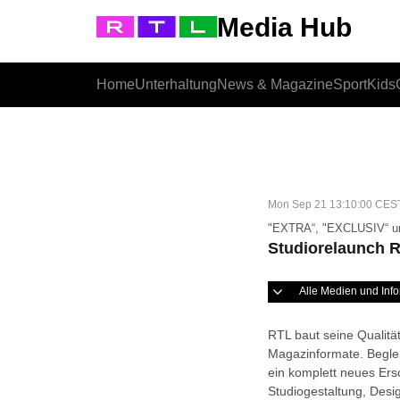
Media Hub
Home
Unterhaltung
News & Magazine
Sport
Kids
Mon Sep 21 13:10:00 CES
"EXTRA“, "EXCLUSIV“ u
Studiorelaunch 
Alle Medien und In
RTL baut seine Qualität
Magazinformate. Beglei
ein komplett neues Ersc
Studiogestaltung, Desi