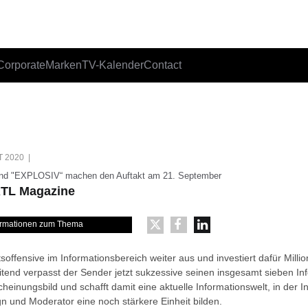
Corporate
Marken
TV-Kalender
Contact
T 2020 |
nd "EXPLOSIV“ machen den Auftakt am 21. September
RTL Magazine
formationen zum Thema
soffensive im Informationsbereich weiter aus und investiert dafür Mill
tend verpasst der Sender jetzt sukzessive seinen insgesamt sieben I
heinungsbild und schafft damit eine aktuelle Informationswelt, in der In
gn und Moderator eine noch stärkere Einheit bilden.