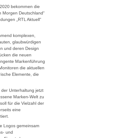
r 2020 bekommen die
n Morgen Deutschland“
dungen „RTL Aktuell“
nehmend komplexen,
rauten, glaubwürdigen
ten und deren Design
rücken die neuen
tringente Markenführung
Monitoren die aktuellen
rische Elemente, die
der Unterhaltung jetzt
hlossene Marken-Welt zu
ll für die Vielzahl der
rseits eine
iert.
die Logos gemeinsam
ns- und