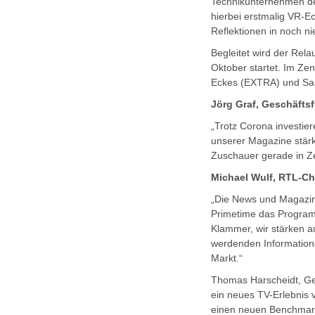
Technikunternehmen de
hierbei erstmalig VR-E
Reflektionen in noch n
Begleitet wird der Rel
Oktober startet. Im Z
Eckes (EXTRA) und San
Jörg Graf, Geschäfts
„Trotz Corona investie
unserer Magazine stärk
Zuschauer gerade in Z
Michael Wulf, RTL-Ch
„Die News und Magazin
Primetime das Programm
Klammer, wir stärken a
werdenden Information
Markt.“
Thomas Harscheidt, Ge
ein neues TV-Erlebnis 
einen neuen Benchmark 