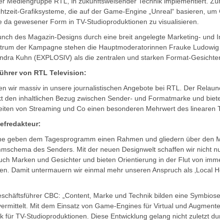
r Mediengruppe RTL, in zukunftsweisender Technik implementiert. 
chtzeit-Grafiksysteme, die auf der Game-Engine „Unreal“ basieren, um 
ie da gewesener Form in TV-Studioproduktionen zu visualisieren.
aunch des Magazin-Designs durch eine breit angelegte Marketing- un
entrum der Kampagne stehen die Hauptmoderatorinnen Frauke Ludowi
dra Kuhn (EXPLOSIV) als die zentralen und starken Format-Gesichte
führer von RTL Television:
ren wir massiv in unsere journalistischen Angebote bei RTL. Der Relau
t den inhaltlichen Bezug zwischen Sender- und Formatmarke und biete
eiten von Streaming und Co einen besonderen Mehrwert des linearen 
efredakteur:
e geben dem Tagesprogramm einen Rahmen und gliedern über den Mi
schema des Senders. Mit der neuen Designwelt schaffen wir nicht nur
uch Marken und Gesichter und bieten Orientierung in der Flut von im
en. Damit untermauern wir einmal mehr unseren Anspruch als ‚Local H
schäftsführer CBC: „Content, Marke und Technik bilden eine Symbios
vermittelt. Mit dem Einsatz von Game-Engines für Virtual und Augmente
für TV-Studioproduktionen. Diese Entwicklung gelang nicht zuletzt du