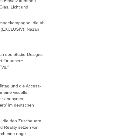
Zum Einsatz kommen
Glas, Licht und
d Imagekampagne, die ab
g (EXCLUSIV), Nazan
r.
nch des Studio-Designs
t für unsere
TVs.“
ttag und die Access-
 eine visuelle
mer anonymer
ero‘ im deutschen
e, die den Zuschauern
d Reality setzen wir
rch eine enge