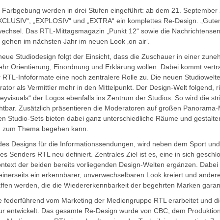
d Farbgebung werden in drei Stufen eingeführt: ab dem 21. Septembe
CLUSIV“, „EXPLOSIV“ und „EXTRA“ ein komplettes Re-Design. „Gute
wechsel. Das RTL-Mittagsmagazin „Punkt 12“ sowie die Nachrichtensen
 gehen im nächsten Jahr im neuen Look ‚on air‘.
neue Studiodesign folgt der Einsicht, dass die Zuschauer in einer zu
ehr Orientierung, Einordnung und Erklärung wollen. Dabei kommt vert
 RTL-Infoformate eine noch zentralere Rolle zu. Die neuen Studiowel
ator als Vermittler mehr in den Mittelpunkt. Der Design-Welt folgend, 
eyvisuals“ der Logos ebenfalls ins Zentrum der Studios. So wird die s
chtbar. Zusätzlich präsentieren die Moderatoren auf großen Panorama-
n Studio-Sets bieten dabei ganz unterschiedliche Räume und gestalte
d zum Thema begehen kann.
des Designs für die Informationssendungen, wird neben dem Sport und 
des Senders RTL neu definiert. Zentrales Ziel ist es, eine in sich gesc
ontext der beiden bereits vorliegenden Design-Welten ergänzen. Dabei so
nerseits ein erkennbarer, unverwechselbaren Look kreiert und andere
fen werden, die die Wiedererkennbarkeit der begehrten Marken garant
 federführend vom Marketing der Mediengruppe RTL erarbeitet und 
tur entwickelt. Das gesamte Re-Design wurde von CBC, dem Produktio