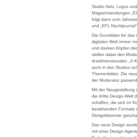
Studio-Sets, Logos un
Magazinsendungen „EX
folgt dann zum Jahres
und „RTL Nachtjournal“
Die Grundidee für das 
digitalen Welt immer m
und starken Köpfen der
stellen dabei den Moder
dreidimensionalen „X-K
auch in den Studios si
Themenbilder. Die neue
der Moderator passen
Mit der Neugestaltung 
die dritte Design-Welt 
schaffen, die sich im K
bestehenden Formate ei
Designklammer geschaf
Das neue Design wurde
mit einer Design-Agen