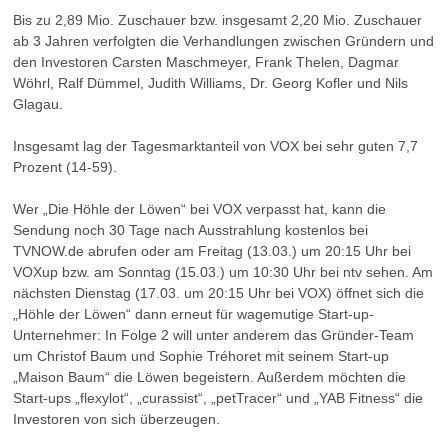
Bis zu 2,89 Mio. Zuschauer bzw. insgesamt 2,20 Mio. Zuschauer
ab 3 Jahren verfolgten die Verhandlungen zwischen Gründern und
den Investoren Carsten Maschmeyer, Frank Thelen, Dagmar
Wöhrl, Ralf Dümmel, Judith Williams, Dr. Georg Kofler und Nils
Glagau.
Insgesamt lag der Tagesmarktanteil von VOX bei sehr guten 7,7
Prozent (14-59).
Wer „Die Höhle der Löwen“ bei VOX verpasst hat, kann die
Sendung noch 30 Tage nach Ausstrahlung kostenlos bei
TVNOW.de abrufen oder am Freitag (13.03.) um 20:15 Uhr bei
VOXup bzw. am Sonntag (15.03.) um 10:30 Uhr bei ntv sehen. Am
nächsten Dienstag (17.03. um 20:15 Uhr bei VOX) öffnet sich die
„Höhle der Löwen“ dann erneut für wagemutige Start-up-
Unternehmer: In Folge 2 will unter anderem das Gründer-Team
um Christof Baum und Sophie Tréhoret mit seinem Start-up
„Maison Baum“ die Löwen begeistern. Außerdem möchten die
Start-ups „flexylot“, „curassist“, „petTracer“ und „YAB Fitness“ die
Investoren von sich überzeugen.