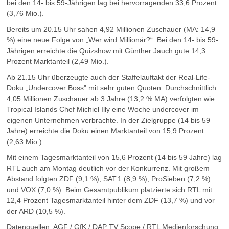
bei den 14- bis 59-Jährigen lag bei hervorragenden 33,6 Prozent
(3,76 Mio.).
Bereits um 20.15 Uhr sahen 4,92 Millionen Zuschauer (MA: 14,9
%) eine neue Folge von „Wer wird Millionär?“. Bei den 14- bis 59-
Jährigen erreichte die Quizshow mit Günther Jauch gute 14,3
Prozent Marktanteil (2,49 Mio.).
Ab 21.15 Uhr überzeugte auch der Staffelauftakt der Real-Life-
Doku „Undercover Boss" mit sehr guten Quoten: Durchschnittlich
4,05 Millionen Zuschauer ab 3 Jahre (13,2 % MA) verfolgten wie
Tropical Islands Chef Michiel Illy eine Woche undercover im
eigenen Unternehmen verbrachte. In der Zielgruppe (14 bis 59
Jahre) erreichte die Doku einen Marktanteil von 15,9 Prozent
(2,63 Mio.).
Mit einem Tagesmarktanteil von 15,6 Prozent (14 bis 59 Jahre) lag
RTL auch am Montag deutlich vor der Konkurrenz. Mit großem
Abstand folgten ZDF (9,1 %), SAT.1 (8,9 %), ProSieben (7,2 %)
und VOX (7,0 %). Beim Gesamtpublikum platzierte sich RTL mit
12,4 Prozent Tagesmarktanteil hinter dem ZDF (13,7 %) und vor
der ARD (10,5 %).
Datenquellen: AGF / GfK / DAP TV Scope / RTL Medienforschung