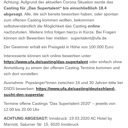
Achtung: Aufgrund der aktuellen Corona Situation wurde das
Casting für „Das Supertalent“ bis einschließlich 18.4
abgesagt.
Alle, die sich bereits beworben haben, oder spontan
zum offenen Casting kommen wollten, bekommen
selbstverständlich die Möglichkeit das Casting
online
nachzuholen. Weitere Infos folgen hierzu in Kürze. Bei Fragen
können sich Bewerben hier melden: supertalent@ufa.de.
Der Gewinner erhält ein Preisgeld in Höhe von 100.000 Euro
Interessierte können sich online bewerben unter:
https://www.ufa.de/casting/das-supertalent
oder einfach ohne
Anmeldung zu einem der offenen Casting-Termine kommen und
sich dort vorstellen.
Ausnahme: Popsänger*innen zwischen 16 und 30 Jahren bitte bei
DSDS bewerben:
https://www.ufa.de/casting/deutschland-
sucht-den-superstar
Termine offene Castings "Das Supertalent 2020" – jeweils von
12.00 bis 20.00 Uhr
ACHTUNG ABGESAGT:
Innsbruck: 19.03.2020 AC Hotel by
Marriott, Salurner Str. 15, 6020 Innsbruck