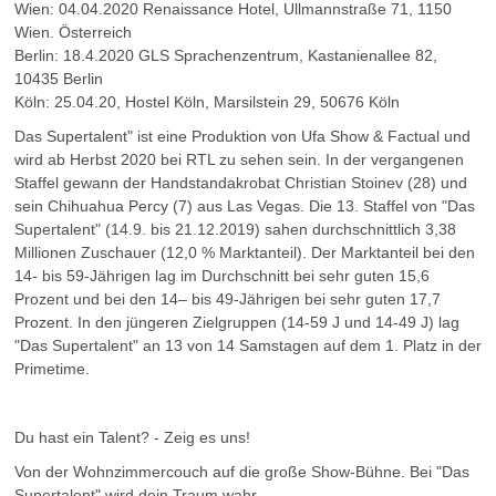
Wien: 04.04.2020 Renaissance Hotel, Ullmannstraße 71, 1150
Wien. Österreich
Berlin: 18.4.2020 GLS Sprachenzentrum, Kastanienallee 82,
10435 Berlin
Köln: 25.04.20, Hostel Köln, Marsilstein 29, 50676 Köln
Das Supertalent" ist eine Produktion von Ufa Show & Factual und
wird ab Herbst 2020 bei RTL zu sehen sein. In der vergangenen
Staffel gewann der Handstandakrobat Christian Stoinev (28) und
sein Chihuahua Percy (7) aus Las Vegas. Die 13. Staffel von "Das
Supertalent" (14.9. bis 21.12.2019) sahen durchschnittlich 3,38
Millionen Zuschauer (12,0 % Marktanteil). Der Marktanteil bei den
14- bis 59-Jährigen lag im Durchschnitt bei sehr guten 15,6
Prozent und bei den 14– bis 49-Jährigen bei sehr guten 17,7
Prozent. In den jüngeren Zielgruppen (14-59 J und 14-49 J) lag
"Das Supertalent" an 13 von 14 Samstagen auf dem 1. Platz in der
Primetime.
Du hast ein Talent? - Zeig es uns!
Von der Wohnzimmercouch auf die große Show-Bühne. Bei "Das
Supertalent" wird dein Traum wahr