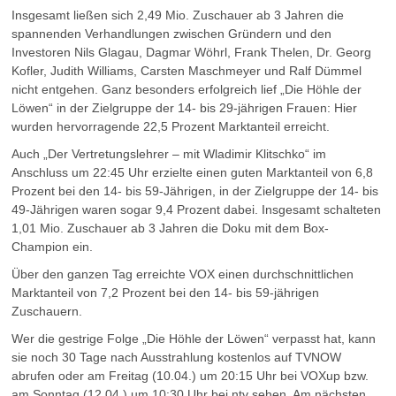
Insgesamt ließen sich 2,49 Mio. Zuschauer ab 3 Jahren die
spannenden Verhandlungen zwischen Gründern und den
Investoren Nils Glagau, Dagmar Wöhrl, Frank Thelen, Dr. Georg
Kofler, Judith Williams, Carsten Maschmeyer und Ralf Dümmel
nicht entgehen. Ganz besonders erfolgreich lief „Die Höhle der
Löwen“ in der Zielgruppe der 14- bis 29-jährigen Frauen: Hier
wurden hervorragende 22,5 Prozent Marktanteil erreicht.
Auch „Der Vertretungslehrer – mit Wladimir Klitschko“ im
Anschluss um 22:45 Uhr erzielte einen guten Marktanteil von 6,8
Prozent bei den 14- bis 59-Jährigen, in der Zielgruppe der 14- bis
49-Jährigen waren sogar 9,4 Prozent dabei. Insgesamt schalteten
1,01 Mio. Zuschauer ab 3 Jahren die Doku mit dem Box-
Champion ein.
Über den ganzen Tag erreichte VOX einen durchschnittlichen
Marktanteil von 7,2 Prozent bei den 14- bis 59-jährigen
Zuschauern.
Wer die gestrige Folge „Die Höhle der Löwen“ verpasst hat, kann
sie noch 30 Tage nach Ausstrahlung kostenlos auf TVNOW
abrufen oder am Freitag (10.04.) um 20:15 Uhr bei VOXup bzw.
am Sonntag (12.04.) um 10:30 Uhr bei ntv sehen. Am nächsten