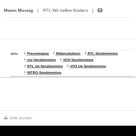
Maren Mossig
|
RTL-Wir helfen Kindern
|
Pressemappe
Bildproduktion
RTL-Sendetermine
Mehr
ntv-Sendetermine
VOX-Sendetermine
RTL Up-Sendetermine
VOX Up-Sendetermine
NITRO-Sendetermine
Seite drucken