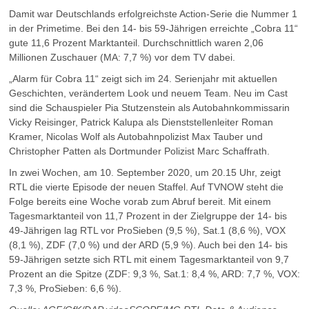
Damit war Deutschlands erfolgreichste Action-Serie die Nummer 1
in der Primetime. Bei den 14- bis 59-Jährigen erreichte „Cobra 11“
gute 11,6 Prozent Marktanteil. Durchschnittlich waren 2,06
Millionen Zuschauer (MA: 7,7 %) vor dem TV dabei.
„Alarm für Cobra 11“ zeigt sich im 24. Serienjahr mit aktuellen
Geschichten, verändertem Look und neuem Team. Neu im Cast
sind die Schauspieler Pia Stutzenstein als Autobahnkommissarin
Vicky Reisinger, Patrick Kalupa als Dienststellenleiter Roman
Kramer, Nicolas Wolf als Autobahnpolizist Max Tauber und
Christopher Patten als Dortmunder Polizist Marc Schaffrath.
In zwei Wochen, am 10. September 2020, um 20.15 Uhr, zeigt
RTL die vierte Episode der neuen Staffel. Auf TVNOW steht die
Folge bereits eine Woche vorab zum Abruf bereit. Mit einem
Tagesmarktanteil von 11,7 Prozent in der Zielgruppe der 14- bis
49-Jährigen lag RTL vor ProSieben (9,5 %), Sat.1 (8,6 %), VOX
(8,1 %), ZDF (7,0 %) und der ARD (5,9 %). Auch bei den 14- bis
59-Jährigen setzte sich RTL mit einem Tagesmarktanteil von 9,7
Prozent an die Spitze (ZDF: 9,3 %, Sat.1: 8,4 %, ARD: 7,7 %, VOX:
7,3 %, ProSieben: 6,6 %).