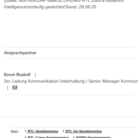
Quelle: AGF/GfK/DAP videoSCOPE/MG RTL Data & Audience
Intelligence/vorläufig gewichtet/Stand: 28.08.20
Ansprechpartner
Ernst Rudolf
|
Stv. Leitung Kommunikation Unterhaltung / Senior Manager Kommun
|
RTL-Sendetermine
RTL Up-Sendetermine
Mehr
RTL Crime-Sendetermine
NITRO-Sendetermine