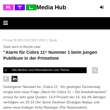
Media Hub
Fri Aug 28 09:12:00 CEST 2020 | Quote
Stark auch in Woche zwei
"Alarm für Cobra 11“ Nummer 1 beim jungen
Publikum in der Primetime
Alle Medien und Informationen zum Thema
Gelungener Neustart für „Cobra 11“: Am gestrigen Donnerstag
sorgte eine neue Folge „Alarm für Cobra 11 – Die Autobahnpolizei“
erneut für sehr gute Quoten: 14,9 Prozent der 14- bis 49-Jährigen
verfolgten um 20.15 Uhr Semir Gerkhan (Erdoğan Atalay) und
seine neue Kollegin Vicky Reisinger (Pia Stutzenstein).