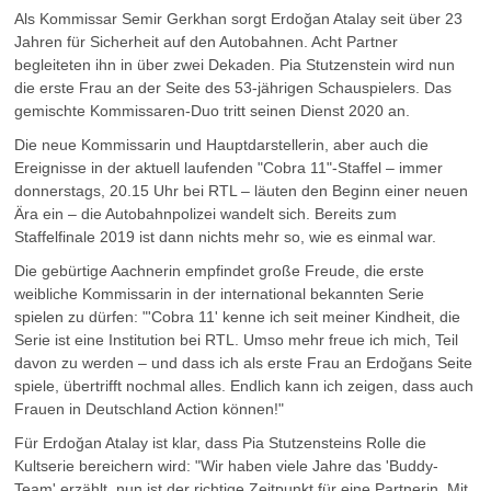
Als Kommissar Semir Gerkhan sorgt Erdoğan Atalay seit über 23
Jahren für Sicherheit auf den Autobahnen. Acht Partner
begleiteten ihn in über zwei Dekaden. Pia Stutzenstein wird nun
die erste Frau an der Seite des 53-jährigen Schauspielers. Das
gemischte Kommissaren-Duo tritt seinen Dienst 2020 an.
Die neue Kommissarin und Hauptdarstellerin, aber auch die
Ereignisse in der aktuell laufenden "Cobra 11"-Staffel – immer
donnerstags, 20.15 Uhr bei RTL – läuten den Beginn einer neuen
Ära ein – die Autobahnpolizei wandelt sich. Bereits zum
Staffelfinale 2019 ist dann nichts mehr so, wie es einmal war.
Die gebürtige Aachnerin empfindet große Freude, die erste
weibliche Kommissarin in der international bekannten Serie
spielen zu dürfen: "'Cobra 11' kenne ich seit meiner Kindheit, die
Serie ist eine Institution bei RTL. Umso mehr freue ich mich, Teil
davon zu werden – und dass ich als erste Frau an Erdoğans Seite
spiele, übertrifft nochmal alles. Endlich kann ich zeigen, dass auch
Frauen in Deutschland Action können!"
Für Erdoğan Atalay ist klar, dass Pia Stutzensteins Rolle die
Kultserie bereichern wird: "Wir haben viele Jahre das 'Buddy-
Team' erzählt, nun ist der richtige Zeitpunkt für eine Partnerin. Mit