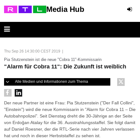
Media Hub
Thu Sep 26 14:30:00 CEST 2019 |
Pia Stutzenstein ist die neue "Cobra 11"-Kommissarin
"Alarm für Cobra 11": Die Zukunft ist weiblich
Alle Medien und Informationen zum Thema
Der neue Partner ist eine Frau: Pia Stutzenstein ("Der Fall Collini",
"Einstein") wird die neue Kommissarin in "Alarm für Cobra 11 – Die
Autobahnpolizei". Seit Dienstag dreht die 30-Jährige an der Seite
von Erdoğan Atalay für die 36. Ausstrahlungsstaffel. Sie folgt damit
auf Daniel Roesner, der die RTL-Serie nach vier Jahren verlassen
hat und noch in dieser Herbststaffel zu sehen ist.