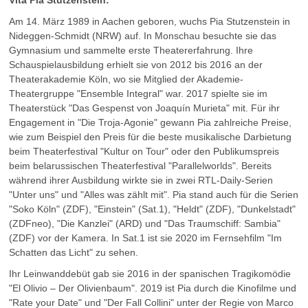
Vita Pia Stutzenstein:
Am 14. März 1989 in Aachen geboren, wuchs Pia Stutzenstein in
Nideggen-Schmidt (NRW) auf. In Monschau besuchte sie das
Gymnasium und sammelte erste Theatererfahrung. Ihre
Schauspielausbildung erhielt sie von 2012 bis 2016 an der
Theaterakademie Köln, wo sie Mitglied der Akademie-
Theatergruppe "Ensemble Integral" war. 2017 spielte sie im
Theaterstück "Das Gespenst von Joaquín Murieta" mit. Für ihr
Engagement in "Die Troja-Agonie" gewann Pia zahlreiche Preise,
wie zum Beispiel den Preis für die beste musikalische Darbietung
beim Theaterfestival "Kultur on Tour" oder den Publikumspreis
beim belarussischen Theaterfestival "Parallelworlds". Bereits
während ihrer Ausbildung wirkte sie in zwei RTL-Daily-Serien
"Unter uns" und "Alles was zählt mit". Pia stand auch für die Serien
"Soko Köln" (ZDF), "Einstein" (Sat.1), "Heldt" (ZDF), "Dunkelstadt"
(ZDFneo), "Die Kanzlei" (ARD) und "Das Traumschiff: Sambia"
(ZDF) vor der Kamera. In Sat.1 ist sie 2020 im Fernsehfilm "Im
Schatten das Licht" zu sehen.
Ihr Leinwanddebüt gab sie 2016 in der spanischen Tragikomödie
"El Olivio – Der Olivienbaum". 2019 ist Pia durch die Kinofilme und
"Rate your Date" und "Der Fall Collini" unter der Regie von Marco