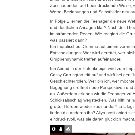
Zuschauenden auf beeindruckende Weise, wi
Werte, Beziehungen und Selbstbilder neu a
In Folge 1 lernen die Teenager die neue We
und deutlichen Ansagen klar? Nach der Theor
im strömenden Regen. Wie reagiert die Gru
was passiert dann?
Ein moralisches Dilemma auf einem vermeintl
Entscheidungen: Wer wird gerettet, wer blei
Gruppendynamik treffen aufeinander.
Ein Abend in der Hafenkneipe wird zum Impu
Cassy Carrington tritt auf und wirft bei den
Geschlechterrollen. Wer bin ich, wer möchte 
Begegnung eröffnet neue Perspektiven und s
an. Außerdem erleben wir die Teenager zu H
Schicksalsschlag wegstecken. Was hilft ihr n
großer Hürden wieder zueinander? Eric legt 
finden die anderen ihn? Aliya positioniert si
eindrucksvoll, was sie daran glücklich macht