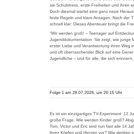
sie Schulstress, erste Freiheiten und ihren 
Doch diesmal wartet eine ganz neue Herausfo
feste Regeln und klare Ansagen. Nach der Th
schnell klar: Dieses Abenteuer bringt die F
"Wir werden groß! – Teenager auf Entdeckung
Jugenddokumentation. Sie zeigt, wie junge 
erster Liebe und Verantwortung ihren Weg i
und oft überraschender Blick auf eine Genera
Jugendliche – und für alle, die sich erinnern
Folge 1 am 28.07.2026, um 20:15 Uhr
Es ist ein einzigartiges TV-Experiment: 12 
große Frage: Wie werden Kinder groß? Abigail
Tom, Victor und Eric sind nun fast alle 14 Ja
ihren Köpfen und Herzen vor? Wie denken sie