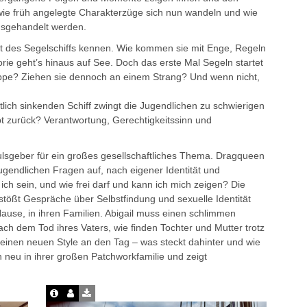
e früh angelegte Charakterzüge sich nun wandeln und wie
usgehandelt werden.
lt des Segelschiffs kennen. Wie kommen sie mit Enge, Regeln
ie geht’s hinaus auf See. Doch das erste Mal Segeln startet
ppe? Ziehen sie dennoch an einem Strang? Und wenn nicht,
ich sinkenden Schiff zwingt die Jugendlichen zu schwierigen
bt zurück? Verantwortung, Gerechtigkeitssinn und
lsgeber für ein großes gesellschaftliches Thema. Dragqueen
 Jugendlichen Fragen auf, nach eigener Identität und
ich sein, und wie frei darf und kann ich mich zeigen? Die
tößt Gespräche über Selbstfindung und sexuelle Identität
ause, in ihren Familien. Abigail muss einen schlimmen
ach dem Tod ihres Vaters, wie finden Tochter und Mutter trotz
einen neuen Style an den Tag – was steckt dahinter und wie
ch neu in ihrer großen Patchworkfamilie und zeigt
.