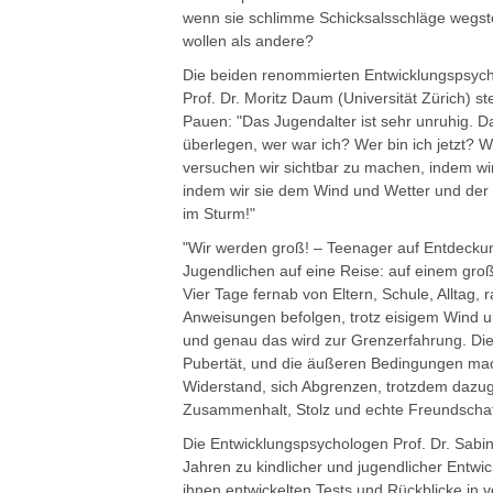
wenn sie schlimme Schicksalsschläge wegst
wollen als andere?
Die beiden renommierten Entwicklungspsycho
Prof. Dr. Moritz Daum (Universität Zürich) s
Pauen: "Das Jugendalter ist sehr unruhig. D
überlegen, wer war ich? Wer bin ich jetzt?
versuchen wir sichtbar zu machen, indem wir
indem wir sie dem Wind und Wetter und der N
im Sturm!"
"Wir werden groß! – Teenager auf Entdeckung
Jugendlichen auf eine Reise: auf einem groß
Vier Tage fernab von Eltern, Schule, Alltag
Anweisungen befolgen, trotz eisigem Wind un
und genau das wird zur Grenzerfahrung. Die r
Pubertät, und die äußeren Bedingungen mache
Widerstand, sich Abgrenzen, trotzdem dazug
Zusammenhalt, Stolz und echte Freundscha
Die Entwicklungspsychologen Prof. Dr. Sabin
Jahren zu kindlicher und jugendlicher Entwi
ihnen entwickelten Tests und Rückblicke i