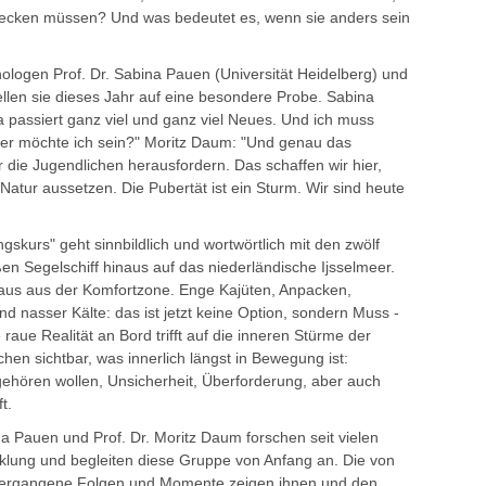
ecken müssen? Und was bedeutet es, wenn sie anders sein
logen Prof. Dr. Sabina Pauen (Universität Heidelberg) und
tellen sie dieses Jahr auf eine besondere Probe. Sabina
a passiert ganz viel und ganz viel Neues. Und ich muss
 Wer möchte ich sein?" Moritz Daum: "Und genau das
 die Jugendlichen herausfordern. Das schaffen wir hier,
atur aussetzen. Die Pubertät ist ein Sturm. Wir sind heute
skurs" geht sinnbildlich und wortwörtlich mit den zwölf
en Segelschiff hinaus auf das niederländische Ijsselmeer.
, raus aus der Komfortzone. Enge Kajüten, Anpacken,
d nasser Kälte: das ist jetzt keine Option, sondern Muss -
aue Realität an Bord trifft auf die inneren Stürme der
n sichtbar, was innerlich längst in Bewegung ist:
ehören wollen, Unsicherheit, Überforderung, aber auch
ft.
a Pauen und Prof. Dr. Moritz Daum forschen seit vielen
cklung und begleiten diese Gruppe von Anfang an. Die von
n vergangene Folgen und Momente zeigen ihnen und den