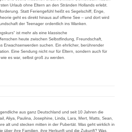
ersten Urlaub ohne Eltern an den Stränden Hollands erlebt.
rderung. Statt Feriengefühl heißt es Segelschiff, Enge,
eorie geht es direkt hinaus auf offene See – und dort wird
reundschaft der Teenager ordentlich ins Wanken.
skurs“ ist mehr als eine klassische
Menschen heute zwischen Selbstfindung, Freundschaft,
ns Erwachsenwerden suchen. Ein ehrlicher, berührender
tion. Eine Sendung nicht nur für Eltern, sondern auch für
, wie es war, selbst groß zu werden.
Jugendliche aus ganz Deutschland und seit 10 Jahren die
, Aliya, Paulina, Josephine, Linda, Lara, Mert, Matts, Sean,
hre alt und stecken mitten in der Pubertät. Was geht wirklich in
 über ihre Familien, ihre Herkunft und die Zukunft? Was,