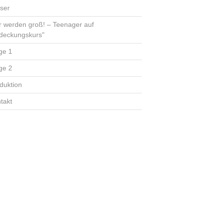
ser
r werden groß! – Teenager auf
deckungskurs"
ge 1
ge 2
duktion
takt