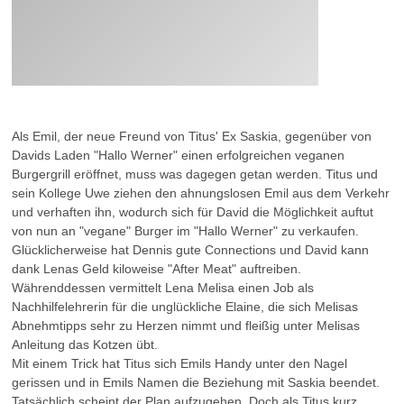
Als Emil, der neue Freund von Titus' Ex Saskia, gegenüber von
Davids Laden "Hallo Werner" einen erfolgreichen veganen
Burgergrill eröffnet, muss was dagegen getan werden. Titus und
sein Kollege Uwe ziehen den ahnungslosen Emil aus dem Verkehr
und verhaften ihn, wodurch sich für David die Möglichkeit auftut
von nun an "vegane" Burger im "Hallo Werner" zu verkaufen.
Glücklicherweise hat Dennis gute Connections und David kann
dank Lenas Geld kiloweise "After Meat" auftreiben.
Währenddessen vermittelt Lena Melisa einen Job als
Nachhilfelehrerin für die unglückliche Elaine, die sich Melisas
Abnehmtipps sehr zu Herzen nimmt und fleißig unter Melisas
Anleitung das Kotzen übt.
Mit einem Trick hat Titus sich Emils Handy unter den Nagel
gerissen und in Emils Namen die Beziehung mit Saskia beendet.
Tatsächlich scheint der Plan aufzugehen. Doch als Titus kurz