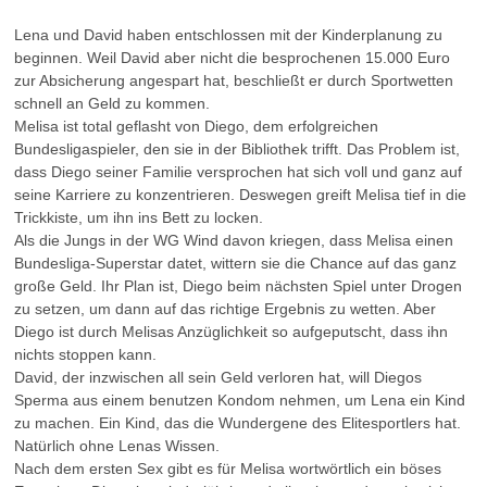
Lena und David haben entschlossen mit der Kinderplanung zu
beginnen. Weil David aber nicht die besprochenen 15.000 Euro
zur Absicherung angespart hat, beschließt er durch Sportwetten
schnell an Geld zu kommen.
Melisa ist total geflasht von Diego, dem erfolgreichen
Bundesligaspieler, den sie in der Bibliothek trifft. Das Problem ist,
dass Diego seiner Familie versprochen hat sich voll und ganz auf
seine Karriere zu konzentrieren. Deswegen greift Melisa tief in die
Trickkiste, um ihn ins Bett zu locken.
Als die Jungs in der WG Wind davon kriegen, dass Melisa einen
Bundesliga-Superstar datet, wittern sie die Chance auf das ganz
große Geld. Ihr Plan ist, Diego beim nächsten Spiel unter Drogen
zu setzen, um dann auf das richtige Ergebnis zu wetten. Aber
Diego ist durch Melisas Anzüglichkeit so aufgeputscht, dass ihn
nichts stoppen kann.
David, der inzwischen all sein Geld verloren hat, will Diegos
Sperma aus einem benutzen Kondom nehmen, um Lena ein Kind
zu machen. Ein Kind, das die Wundergene des Elitesportlers hat.
Natürlich ohne Lenas Wissen.
Nach dem ersten Sex gibt es für Melisa wortwörtlich ein böses