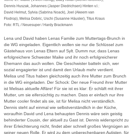
Dennis Huszak, Johannes (Jasper Diedrichsen) Hinten v.l.:
David Helmut, Sylvia (Sabrina Noack), Joel (Akeem van
Flodrop), Melisa Dobric, Uschi (Susanne Häusler), Titus Kraus
Foto: RTL / Neuesuper / Hardy Brackmann
Lena und David haben Lenas Familie zum Muttertags-Brunch in
die WG eingeladen. Eigentlich wollen sie nur die Schlüssel zum
Gästehaus von Lenas Eltern auf Sylt. Dumm nur, dass Lenas
erfolgreichere Schwester Maike und ihr noch erfolgreicherer
Ehemann das auch wollen. Die Geschwister batteln sich, wer
sozial engagierter ist und damit den Urlaub mehr verdient.
Melisa und Titus haben gleichzeitig auch ihre Mutter zum Brunch
in die WG eingeladen. Der Schock: Der neue Freund ihrer Mutter
ist Melisas aktuelle Affäre! Für sie ist es klar: Er schläft mit ihrer
Mutter, um sie eifersüchtig zu machen. Dass er einfach nur ihre
Mutter cooler findet als sie, ist für Melisa nicht verständlich.
Dennis steht auf einmal wie selbstverständlich in der Küche,
woraufhin David und Lena behaupten Dennis wäre sein geistig
behinderter Cousin, der aktuell zu Gast ist. Dennis widerspricht zu
ihrer Erleichterung nicht, findet aber schnell großes Vergnügen an
seiner neuen Rolle. Er wird zu dem unberechenbaren Autisten, für