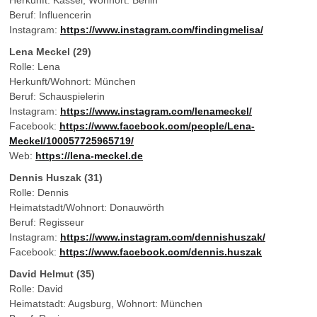
Herkunft: Kassel, Wohnort: Berlin
Beruf: Influencerin
Instagram:
https://www.instagram.com/findingmelisa/
Lena Meckel (29)
Rolle: Lena
Herkunft/Wohnort: München
Beruf: Schauspielerin
Instagram:
https://www.instagram.com/lenameckel/
Facebook:
https://www.facebook.com/people/Lena-
Meckel/100057725965719/
Web:
https://lena-meckel.de
Dennis Huszak (31)
Rolle: Dennis
Heimatstadt/Wohnort: Donauwörth
Beruf: Regisseur
Instagram:
https://www.instagram.com/dennishuszak/
Facebook:
https://www.facebook.com/dennis.huszak
David Helmut (35)
Rolle: David
Heimatstadt: Augsburg, Wohnort: München