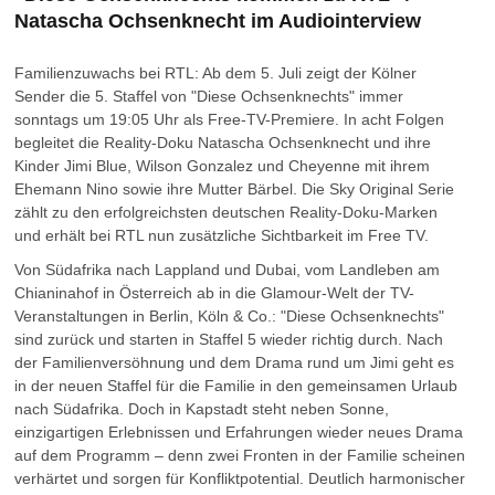
Natascha Ochsenknecht im Audiointerview
Familienzuwachs bei RTL: Ab dem 5. Juli zeigt der Kölner
Sender die 5. Staffel von "Diese Ochsenknechts" immer
sonntags um 19:05 Uhr als Free-TV-Premiere. In acht Folgen
begleitet die Reality-Doku Natascha Ochsenknecht und ihre
Kinder Jimi Blue, Wilson Gonzalez und Cheyenne mit ihrem
Ehemann Nino sowie ihre Mutter Bärbel. Die Sky Original Serie
zählt zu den erfolgreichsten deutschen Reality-Doku-Marken
und erhält bei RTL nun zusätzliche Sichtbarkeit im Free TV.
Von Südafrika nach Lappland und Dubai, vom Landleben am
Chianinahof in Österreich ab in die Glamour-Welt der TV-
Veranstaltungen in Berlin, Köln & Co.: "Diese Ochsenknechts"
sind zurück und starten in Staffel 5 wieder richtig durch. Nach
der Familienversöhnung und dem Drama rund um Jimi geht es
in der neuen Staffel für die Familie in den gemeinsamen Urlaub
nach Südafrika. Doch in Kapstadt steht neben Sonne,
einzigartigen Erlebnissen und Erfahrungen wieder neues Drama
auf dem Programm – denn zwei Fronten in der Familie scheinen
verhärtet und sorgen für Konfliktpotential. Deutlich harmonischer