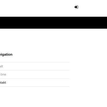
igation
alt
Töne
takt