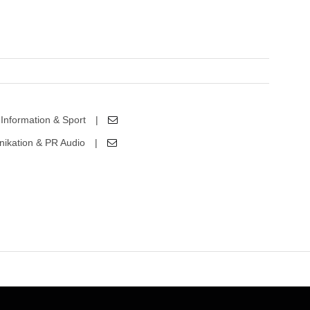
volume.
Information & Sport
|
ikation & PR Audio
|