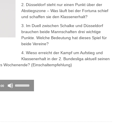
2. Düsseldorf steht nur einen Punkt über der
Abstiegszone – Was läuft bei der Fortuna schief
und schaffen sie den Klassenerhalt?
3. Im Duell zwischen Schalke und Düsseldorf
brauchen beide Mannschaften drei wichtige
Punkte. Welche Bedeutung hat dieses Spiel für
beide Vereine?
4. Wieso erreicht der Kampf um Aufstieg und
Klassenerhalt in der 2. Bundesliga aktuell seinen
ürs Wochenende? (Einschaltempfehlung)
Use
:00
Up/Down
Arrow
keys
to
increase
or
decrease