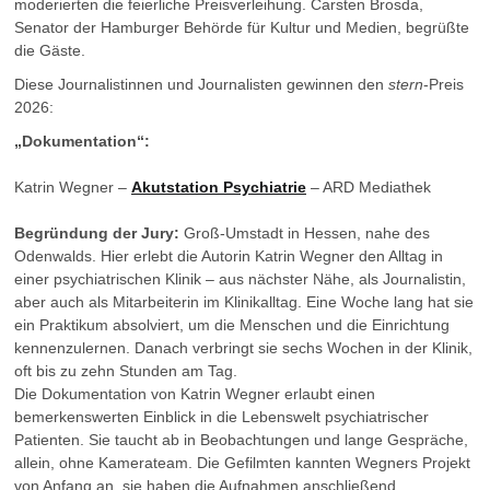
moderierten die feierliche Preisverleihung. Carsten Brosda,
Senator der Hamburger Behörde für Kultur und Medien, begrüßte
die Gäste.
Diese Journalistinnen und Journalisten gewinnen den
stern
-Preis
2026:
„Dokumentation“:
Katrin Wegner –
Akutstation Psychiatrie
– ARD Mediathek
Begründung der Jury:
Groß-Umstadt in Hessen, nahe des
Odenwalds. Hier erlebt die Autorin Katrin Wegner den Alltag in
einer psychiatrischen Klinik – aus nächster Nähe, als Journalistin,
aber auch als Mitarbeiterin im Klinikalltag. Eine Woche lang hat sie
ein Praktikum absolviert, um die Menschen und die Einrichtung
kennenzulernen. Danach verbringt sie sechs Wochen in der Klinik,
oft bis zu zehn Stunden am Tag.
Die Dokumentation von Katrin Wegner erlaubt einen
bemerkenswerten Einblick in die Lebenswelt psychiatrischer
Patienten. Sie taucht ab in Beobachtungen und lange Gespräche,
allein, ohne Kamerateam. Die Gefilmten kannten Wegners Projekt
von Anfang an, sie haben die Aufnahmen anschließend