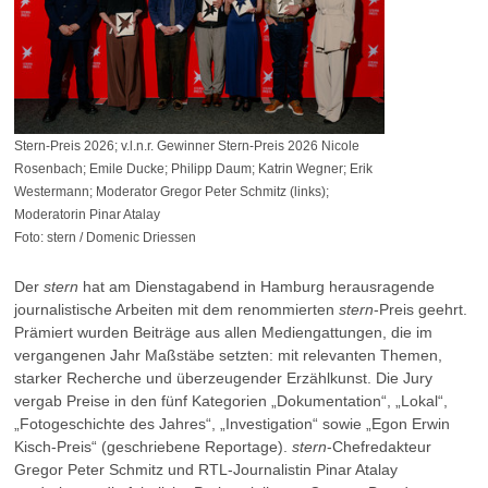
Stern-Preis 2026; v.l.n.r. Gewinner Stern-Preis 2026 Nicole
Rosenbach; Emile Ducke; Philipp Daum; Katrin Wegner; Erik
Westermann; Moderator Gregor Peter Schmitz (links);
Moderatorin Pinar Atalay
Foto: stern / Domenic Driessen
Der
stern
hat am Dienstagabend in Hamburg herausragende
journalistische Arbeiten mit dem renommierten
stern
-Preis geehrt.
Prämiert wurden Beiträge aus allen Mediengattungen, die im
vergangenen Jahr Maßstäbe setzten: mit relevanten Themen,
starker Recherche und überzeugender Erzählkunst. Die Jury
vergab Preise in den fünf Kategorien „Dokumentation“, „Lokal“,
„Fotogeschichte des Jahres“, „Investigation“ sowie „Egon Erwin
Kisch-Preis“ (geschriebene Reportage).
stern
-Chefredakteur
Gregor Peter Schmitz und RTL-Journalistin Pinar Atalay