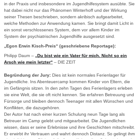
in der Praxis und insbesondere im Jugendhilfesystem ausübte. Sie
hat dabei nicht nur das Phänomen Winterhoff und der Wirkung
seiner Thesen beschrieben, sondern akribisch aufgearbeitet,
welche Methoden zur Anwendung kamen. Sie bringt damit Licht in
ein sonst verschlossenes System, dem vor allem Kinder im
System der psychiatrischen Jugendhilfe ausgesetzt sind.
„Egon Erwin Kisch-Preis“ (geschriebene Reportage):
Philipp Daum –
„Du bist wie ein Vater für mich. Nicht so ein
Arsch wie mein letzter“
– DIE ZEIT
Begründung der Jury:
Dies ist kein normales Ferienlager für
Jugendliche. Ins Abenteuercamp kommen Kinder von Eltern, die
im Gefängnis sitzen. In den zehn Tagen des Ferienlagers erleben
sie eine Welt, die sie oft nicht kennen. Sie erfahren Betreuung und
Fürsorge und bleiben dennoch Teenager mit allen Wünschen und
Konflikten, die dazugehören.
Der Autor hat nach einer kurzen Schulung neun Tage lang als
Betreuer im Camp gelebt und mitgearbeitet. Die Jugendlichen
wissen, dass er seine Erlebnisse und ihre Geschichten mitschreibt.
Er erwirbt ihr Vertrauen und wahrt dennoch Distanz. So gelingt ihm