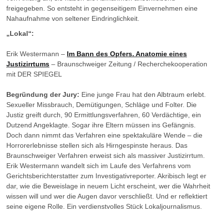
freigegeben. So entsteht in gegenseitigem Einvernehmen eine
Nahaufnahme von seltener Eindringlichkeit.
„Lokal“:
Erik Westermann –
Im Bann des Opfers. Anatomie eines
Justizirrtums
– Braunschweiger Zeitung / Recherchekooperation
mit DER SPIEGEL
Begründung der Jury:
Eine junge Frau hat den Albtraum erlebt.
Sexueller Missbrauch, Demütigungen, Schläge und Folter. Die
Justiz greift durch, 90 Ermittlungsverfahren, 60 Verdächtige, ein
Dutzend Angeklagte. Sogar ihre Eltern müssen ins Gefängnis.
Doch dann nimmt das Verfahren eine spektakuläre Wende – die
Horrorerlebnisse stellen sich als Hirngespinste heraus. Das
Braunschweiger Verfahren erweist sich als massiver Justizirrtum.
Erik Westermann wandelt sich im Laufe des Verfahrens vom
Gerichtsberichterstatter zum Investigativreporter. Akribisch legt er
dar, wie die Beweislage in neuem Licht erscheint, wer die Wahrheit
wissen will und wer die Augen davor verschließt. Und er reflektiert
seine eigene Rolle. Ein verdienstvolles Stück Lokaljournalismus.