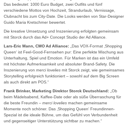
Das bedeutet: 1000 Euro Budget, zwei Outfits und fünf
verschiedene Mottos von Hochzeit, Strandurlaub, Vernissage,
Clubnacht bis zum City-Date. Die Looks werden von Star-Designer
Guido Maria Kretschmer bewertet.
Die kreative Umsetzung und Inszenierung erfolgten gemeinsam
mit Storck durch das Ad+ Concept Studio der Ad Alliance.
Lars-Eric Mann, CMO Ad Alliance:
„Das VOX-Format ‚Shopping
Queen‘ ist Feel-Good-Fernsehen pur: Eine perfekte Mischung aus
Unterhaltung, Spiel und Emotion. Für Marken ist das ein Umfeld
mit höchster Aufmerksamkeit und absoluter Brand-Safety. Die
Inszenierung von
merci lovelies
mit Storck zeigt, wie gemeinsames
Storytelling erfolgreich funktioniert – sowohl auf dem Big Screen
als auch direkt am POS.“
Frank Brinker, Marketing Direktor Storck Deutschland:
„Ob
beim Mädelsabend, Kaffee-Date oder als süße Überraschung für
die beste Freundin –
merci lovelies
machen gemeinsame
Momente noch schöner. Das ‚Shopping Queen‘ Freundinnen-
Spezial ist die ideale Bühne, um das Gefühl von Verbundenheit
und gegenseitiger Unterstützung sichtbar zu machen.“