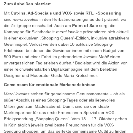
Zum Anbeißen platziert
Mit
Cut-Ins, Ad-Specials und VOX-
sowie
RTL+-Sponsoring
sind
merci lovelies
in den Herbstmonaten genau dort präsent, wo
die Zielgruppe einschaltet. Auch am
Point of Sale
sorgt die
Kampagne für Sichtbarkeit:
merci lovelies
präsentieren sich aktuell
in einer exklusiven „Shopping Queen“-Edition, inklusive attraktivem
Gewinnspiel. Verlost werden dabei 10 exklusive Shopping-
Erlebnisse, bei denen die Gewinner:innen mit einem Budget von
500 Euro und einer Fahrt im gebrandeten
lovelies Mobil
einen
unvergesslichen Tag erleben dürfen.* Begleitet wird die Aktion von
einer reichweitenstarken Digitalkampagne mit dem beliebten
Designer und Moderator Guido Maria Kretschmer.
Gemeinsam für emotionale Markenerlebnisse
Merci lovelies
stehen für gemeinsame Genussmomente – ob als
süßer Abschluss eines Shopping-Tages oder als liebevolles
Mitbringsel zum Mädelsabend. Damit sind sie der ideale
Markenpartner für das erste Freundinnen-Spezial der VOX-
Erfolgssendung „Shopping Queen“. Vom 13. – 17. Oktober gehen
in Köln täglich jeweils zwei beste Freundinnen für die VOX-
Sendung shoppen, um das perfekte gemeinsame Outfit zu finden.