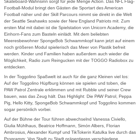
Skateboard-Wahnsinn sorgt für jede Menge Action. Das NFL Flag-
Football-Modul bringt den Gästen die Sportart des American
Football näher und der Skill Parcours nimmt sie direkt in die Welt
der Seattle Seahawks sowie der New England Patriots mit. Zum
ersten Mal mit dabei ist die Spielstation von Unicorn Academy, die
Einhorn-Fans zum Basteln einlädt. Mit dem beliebten
Meeresbewohner SpongeBob Schwammkopf kann jetzt auf einem
noch größeren Modul spielerisch das Meer von Plastik befreit
werden. Kinder und Familien haben außerdem auch wieder die
Möglichkeit, Radio zum Reingucken mit der TOGGO Radiobox zu
entdecken.
In der Toggolino Spaßwelt ist auch für die ganz Kleinen viel los:
Auf der Toggolino Hüpfburg können sie spielen und toben, die
PAW Patrol Zentrale erklimmen und mit Rubble und seiner Crew
bauen, was das Zeug hält. Das Highlight: Die PAW Patrol, Peppa
Pig, Hello Kitty, SpongeBob Schwammkopf und Toggolino kommen
sogar persönlich vorbei.
Auf der Bühne der Tour führen abwechselnd Vanessa Civiello,
Giulia Mühlhaus, Beatrice Hoffmann, Simón Albers, Florian
Ambrosius, Alexander Kumpf und TikTokerin Katulka live durch das
Programm: Von Stadt zu Stadt präsentieren verschiedene