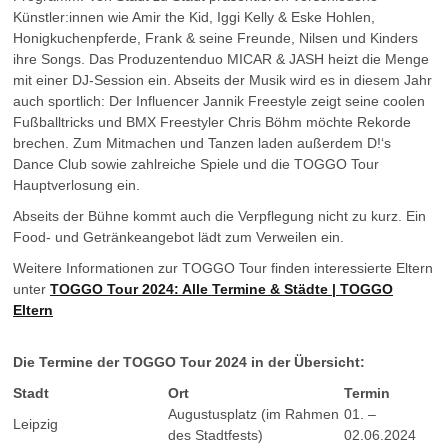
Künstler:innen wie Amir the Kid, Iggi Kelly & Eske Hohlen,
Honigkuchenpferde, Frank & seine Freunde, Nilsen und Kinders
ihre Songs. Das Produzentenduo MICAR & JASH heizt die Menge
mit einer DJ-Session ein. Abseits der Musik wird es in diesem Jahr
auch sportlich: Der Influencer Jannik Freestyle zeigt seine coolen
Fußballtricks und BMX Freestyler Chris Böhm möchte Rekorde
brechen. Zum Mitmachen und Tanzen laden außerdem D!‘s
Dance Club sowie zahlreiche Spiele und die TOGGO Tour
Hauptverlosung ein.
Abseits der Bühne kommt auch die Verpflegung nicht zu kurz. Ein
Food- und Getränkeangebot lädt zum Verweilen ein.
Weitere Informationen zur TOGGO Tour finden interessierte Eltern
unter
TOGGO Tour 2024: Alle Termine & Städte | TOGGO
Eltern
Die Termine der TOGGO Tour 2024 in der Übersicht:
Stadt
Ort
Termin
Augustusplatz (im Rahmen
01. –
Leipzig
des Stadtfests)
02.06.2024