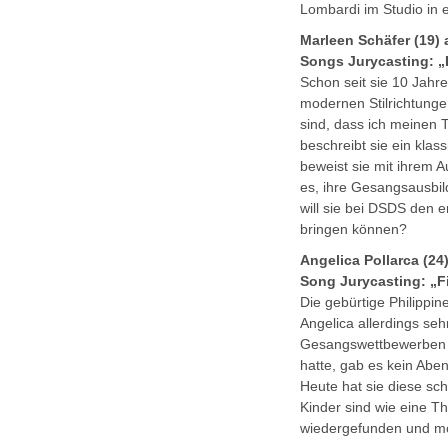
Lombardi im Studio in 
Marleen Schäfer (19) 
Songs Jurycasting: „
Schon seit sie 10 Jahr
modernen Stilrichtunge
sind, dass ich meinen 
beschreibt sie ein kla
beweist sie mit ihrem A
es, ihre Gesangsausbi
will sie bei DSDS den er
bringen können?
Angelica Pollarca (24
Song Jurycasting: „F
Die gebürtige Philippin
Angelica allerdings seh
Gesangswettbewerben d
hatte, gab es kein Abe
Heute hat sie diese sc
Kinder sind wie eine Th
wiedergefunden und mö