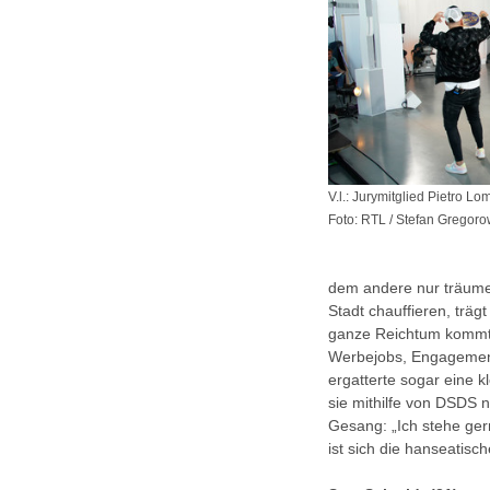
V.l.: Jurymitglied Pietro Lo
Foto: RTL / Stefan Gregoro
dem andere nur träumen
Stadt chauffieren, trä
ganze Reichtum kommt? 
Werbejobs, Engagement
ergatterte sogar eine k
sie mithilfe von DSDS 
Gesang: „Ich stehe ger
ist sich die hanseatisc