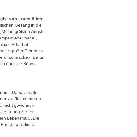
gh“ von Loren Allred
ssischen Gesang in die
 „Meine größten Ängste
Lampenfieber habe“,
ziale Ader hat,
ch ihr großer Traum ist
Beruf zu machen. Dafür
erlos über die Bühne
ndheit. Damals hatte
ieder zur Teilnahme an
al nicht gewonnen
ge traurig zurück.
euen Lebensmut. „Die
ie Freude am Singen