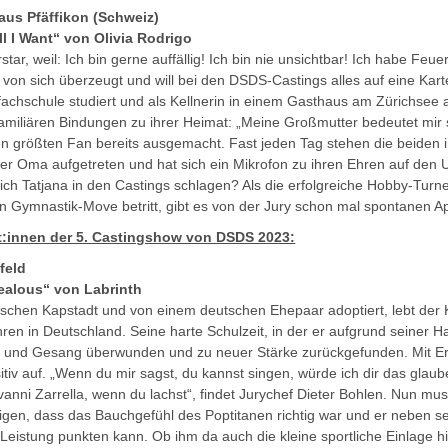
 aus Pfäffikon (Schweiz)
l I Want“ von Olivia Rodrigo
tar, weil: Ich bin gerne auffällig! Ich bin nie unsichtbar! Ich habe Feuer
 von sich überzeugt und will bei den DSDS-Castings alles auf eine Kar
fachschule studiert und als Kellnerin in einem Gasthaus am Zürichsee ar
familiären Bindungen zu ihrer Heimat: „Meine Großmutter bedeutet mir se
hren größten Fan bereits ausgemacht. Fast jeden Tag stehen die beiden in
rer Oma aufgetreten und hat sich ein Mikrofon zu ihren Ehren auf den 
sich Tatjana in den Castings schlagen? Als die erfolgreiche Hobby-Tur
n Gymnastik-Move betritt, gibt es von der Jury schon mal spontanen A
t:innen der 5. Castingshow von DSDS 2023:
feld
ealous“ von Labrinth
schen Kapstadt und von einem deutschen Ehepaar adoptiert, lebt der K
hren in Deutschland. Seine harte Schulzeit, in der er aufgrund seiner 
k und Gesang überwunden und zu neuer Stärke zurückgefunden. Mit Er
positiv auf. „Wenn du mir sagst, du kannst singen, würde ich dir das gla
vanni Zarrella, wenn du lachst“, findet Jurychef Dieter Bohlen. Nun m
igen, dass das Bauchgefühl des Poptitanen richtig war und er neben s
Leistung punkten kann. Ob ihm da auch die kleine sportliche Einlage hilf