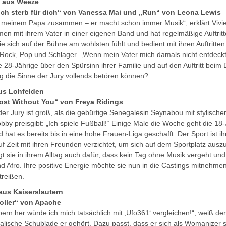
) aus Weeze
Ich sterb für dich“ von Vanessa Mai und „Run“ von Leona Lewis
t meinem Papa zusammen – er macht schon immer Musik“, erklärt Vivie
men mit ihrem Vater in einer eigenen Band und hat regelmäßige Auftritt
ie sich auf der Bühne am wohlsten fühlt und bedient mit ihren Auftritt
, Rock, Pop und Schlager. „Wenn mein Vater mich damals nicht entdeckt
 die 28-Jährige über den Spürsinn ihrer Familie und auf den Auftritt bei
g die Sinne der Jury vollends betören können?
us Lohfelden
ost Without You“ von Freya Ridings
er Jury ist groß, als die gebürtige Senegalesin Seynabou mit stylisch
Hobby preisgibt: „Ich spiele Fußball!“ Einige Male die Woche geht die 18
 hat es bereits bis in eine hohe Frauen-Liga geschafft. Der Sport ist ihr
uf Zeit mit ihren Freunden verzichtet, um sich auf dem Sportplatz au
gt sie in ihrem Alltag auch dafür, dass kein Tag ohne Musik vergeht und
 Afro. Ihre positive Energie möchte sie nun in die Castings mitnehmen 
treißen.
aus Kaiserslautern
oller“ von Apache
rn her würde ich mich tatsächlich mit ‚Ufo361‘ vergleichen!“, weiß de
alische Schublade er gehört. Dazu passt, dass er sich als Womanizer s