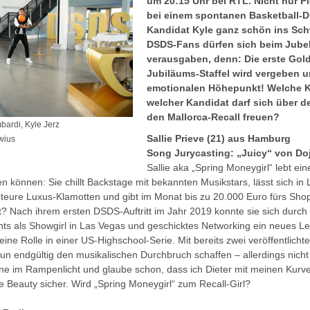
um 20:15 Uhr bei RTL. Nicht nur 
bei einem spontanen Basketball-D
Kandidat Kyle ganz schön ins Sch
DSDS-Fans dürfen sich beim Jube
verausgaben, denn: Die erste Gol
Jubiläums-Staffel wird vergeben u
emotionalen Höhepunkt! Welche K
welcher Kandidat darf sich über d
den Mallorca-Recall freuen?
mbardi, Kyle Jerz
Sallie Prieve (21) aus Hamburg
wius
Song Jurycasting: „Juicy“ von Do
Sallie aka „Spring Moneygirl“ lebt ein
 können: Sie chillt Backstage mit bekannten Musikstars, lässt sich in
gt teure Luxus-Klamotten und gibt im Monat bis zu 20.000 Euro fürs Sh
Nach ihrem ersten DSDS-Auftritt im Jahr 2019 konnte sie sich durch
s als Showgirl in Las Vegas und geschicktes Networking ein neues L
leine Rolle in einer US-Highschool-Serie. Mit bereits zwei veröffentlic
nun endgültig den musikalischen Durchbruch schaffen – allerdings nicht
ne im Rampenlicht und glaube schon, dass ich Dieter mit meinen Kur
he Beauty sicher. Wird „Spring Moneygirl“ zum Recall-Girl?