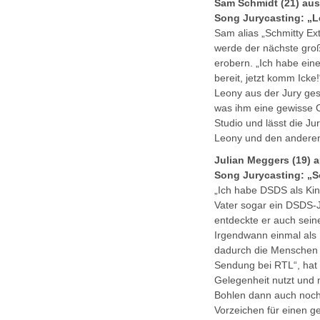
Sam Schmidt (21) aus
Song Jurycasting: „L
Sam alias „Schmitty Extr
werde der nächste groß
erobern. „Ich habe ein
bereit, jetzt komm Icke
Leony aus der Jury ges
was ihm eine gewisse C
Studio und lässt die Ju
Leony und den anderen
Julian Meggers (19)
Song Jurycasting: „S
„Ich habe DSDS als Kin
Vater sogar ein DSDS-Ju
entdeckte er auch seine
Irgendwann einmal als 
dadurch die Menschen 
Sendung bei RTL“, hat 
Gelegenheit nutzt und m
Bohlen dann auch noch 
Vorzeichen für einen ge