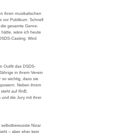
n ihren musikalischen
e vor Publikum. Schnell
en die gesamte Genre-
 hätte, wäre ich heute
m DSDS-Casting. Wird
em Outfit das DSDS-
-Jährige in ihrem Verein
 so wichtig, dass sie
szupowern. Neben ihrem
 steht auf RnB,
und die Jury mit ihrer
r selbstbewusste Nizar
ieht – aber eher kein