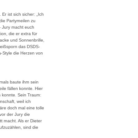
Er ist sich sicher: „Ich
die Partymeilen zu
 – Jury macht euch
on, die er extra für
acke und Sonnenbrille,
 Heißsporn das DSDS-
a-Style die Herzen von
amals baute ihm sein
ile fällen konnte. Hier
n konnte. Sein Traum:
schaft, weil ich
re doch mal eine tolle
or der Jury die
t macht. Als er Dieter
fzuzählen, sind die