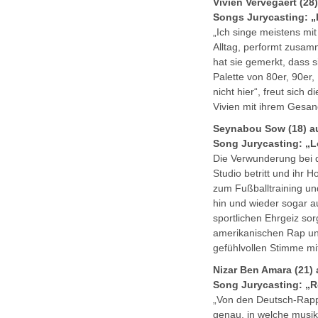
Vivien Vervegaert (28
Songs Jurycasting: „
„Ich singe meistens mi
Alltag, performt zusam
hat sie gemerkt, dass s
Palette von 80er, 90er
nicht hier“, freut sich
Vivien mit ihrem Gesan
Seynabou Sow (18) a
Song Jurycasting: „L
Die Verwunderung bei d
Studio betritt und ihr 
zum Fußballtraining und
hin und wieder sogar a
sportlichen Ehrgeiz sor
amerikanischen Rap und
gefühlvollen Stimme mi
Nizar Ben Amara (21) 
Song Jurycasting: „R
„Von den Deutsch-Rappe
genau, in welche musik