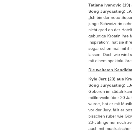
Tatjana Ivanovic (19)
Song Jurycasting: „Al
„Ich bin der neue Supers
junge Schweizerin sehr
nicht grad an der Hotel
gebürtige Kroatin ihre 
Inspiration“, hat sie i
sogar schon mal mit ih
lassen. Doch wie wird 
mit einem spektakuläre
Die weiteren Kandida
Kyle Jerz (23) aus Kre
Song Jurycasting: „J
Geboren im südafrikani
mittlerweile über 20 Ja
wurde, hat er mit Musi
vor der Jury, fällt er 
bisschen rüber wie Gio
23-Jährige nur noch ze
auch mit musikalischer 