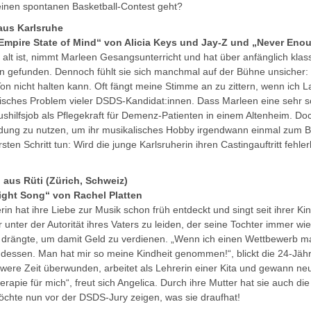
einen spontanen Basketball-Contest geht?
aus Karlsruhe
Empire State of Mind“ von Alicia Keys und Jay-Z und „Never Enou
e alt ist, nimmt Marleen Gesangsunterricht und hat über anfänglich kla
n gefunden. Dennoch fühlt sie sich manchmal auf der Bühne unsicher:
Ton nicht halten kann. Oft fängt meine Stimme an zu zittern, wenn ich 
ssisches Problem vieler DSDS-Kandidat:innen. Dass Marleen eine sehr so
ushilfsjob als Pflegekraft für Demenz-Patienten in einem Altenheim. Do
ldung zu nutzen, um ihr musikalisches Hobby irgendwann einmal zum 
sten Schritt tun: Wird die junge Karlsruherin ihren Castingauftritt fehl
) aus Rüti (Zürich, Schweiz)
ight Song“ von Rachel Platten
erin hat ihre Liebe zur Musik schon früh entdeckt und singt seit ihrer Ki
r unter der Autorität ihres Vaters zu leiden, der seine Tochter immer w
rängte, um damit Geld zu verdienen. „Wenn ich einen Wettbewerb m
ndessen. Man hat mir so meine Kindheit genommen!“, blickt die 24-Jähri
hwere Zeit überwunden, arbeitet als Lehrerin einer Kita und gewann n
erapie für mich“, freut sich Angelica. Durch ihre Mutter hat sie auch d
chte nun vor der DSDS-Jury zeigen, was sie draufhat!