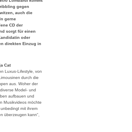
Pietro Lombardi kommt
ribbling gegen
witzen, auch die
ln gerne
dene CD der
nd sorgt für einen
andidatin oder
en direkten Einzug in
ja Cat
en Luxus-Lifestyle, von
 Limousinen durch die
oppen aus. Woher der
 diverse Model- und
eben aufbauen und
hten Musikvideos möchte
 unbedingt mit ihrem
ven überzeugen kann“,