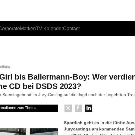
Corporate
Marken
TV-Kalender
Contact
teilung
irl bis Ballermann-Boy: Wer verdien
ene CD bei DSDS 2023?
m Samstagabend im Jury-Casting auf die Jagd nach der begehrten Tro
formationen zum Thema
Sportlich geht es in die fünfte A
Jurycastings am kommenden Sams