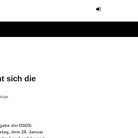
t sich die
phäe
usgabe der DSDS-
tag, dem 28. Januar