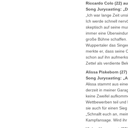
Riccardo Colo (22) a
Song Jurycasting: „Da
„Ich war lange Zeit uns
Ich werde schnell nerv
skeptisch auf seine mu
immer eine Überwindung 
große Bühne schaffen. 
Wuppertaler das Singen 
merkte er, dass seine
schon auf ihn aufmerks
Zettel als verdiente B
Alissa Piskeborn (27
Song Jurycasting: „
Alissa stammt aus einer
derzeit in meiner Garag
keine Zweifel aufkommen
Wettbewerben teil und 
sie auch für einen Sie
„Schnallt euch an, mein
Kampfansage. Wird ihr 