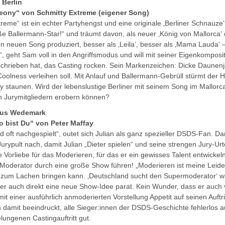
 Berlin
eony“ von Schmitty Extreme (eigener Song)
eme“ ist ein echter Partyhengst und eine originale ‚Berliner Schnauze‘. 
e Ballermann-Star!“ und träumt davon, als neuer ‚König von Mallorca‘ 
en neuen Song produziert, besser als ‚Leila‘, besser als ‚Mama Lauda‘
!“, geht Sam voll in den Angriffsmodus und will mit seiner Eigenkompositi
chrieben hat, das Casting rocken. Sein Markenzeichen: Dicke Daunenj
oolness verleihen soll. Mit Anlauf und Ballermann-Gebrüll stürmt der
ry staunen. Wird der lebenslustige Berliner mit seinem Song im Mallorc
 Jurymitgliedern erobern können?
 aus Wedemark
o bist Du“ von Peter Maffay
d oft nachgespielt“, outet sich Julian als ganz spezieller DSDS-Fan. D
rypult nach, damit Julian „Dieter spielen“ und seine strengen Jury-Urte
 Vorliebe für das Moderieren, für das er ein gewisses Talent entwickel
Moderator durch eine große Show führen! „Moderieren ist meine Leiden
zum Lachen bringen kann. ‚Deutschland sucht den Supermoderator‘ wä
er auch direkt eine neue Show-Idee parat. Kein Wunder, dass er auch v
it einer ausführlich anmoderierten Vorstellung Appetit auf seinen Auftrit
damit beeindruckt, alle Sieger:innen der DSDS-Geschichte fehlerlos au
lungenen Castingauftritt gut.