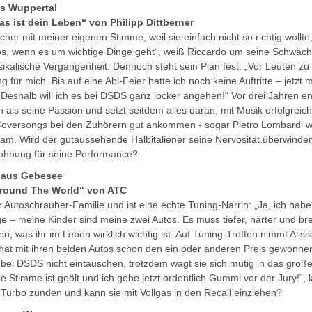
us Wuppertal
s ist dein Leben“ von Philipp Dittberner
icher mit meiner eigenen Stimme, weil sie einfach nicht so richtig wollt
ös, wenn es um wichtige Dinge geht“, weiß Riccardo um seine Schwäch
sikalische Vergangenheit. Dennoch steht sein Plan fest: „Vor Leuten zu
für mich. Bis auf eine Abi-Feier hatte ich noch keine Auftritte – jetzt 
Deshalb will ich es bei DSDS ganz locker angehen!“ Vor drei Jahren e
als seine Passion und setzt seitdem alles daran, mit Musik erfolgreich
 Coversongs bei den Zuhörern gut ankommen - sogar Pietro Lombardi w
am. Wird der gutaussehende Halbitaliener seine Nervosität überwinden
elohnung für seine Performance?
) aus Gebesee
Around The World“ von ATC
 Autoschrauber-Familie und ist eine echte Tuning-Narrin: „Ja, ich hab
e – meine Kinder sind meine zwei Autos. Es muss tiefer, härter und breit
, was ihr im Leben wirklich wichtig ist. Auf Tuning-Treffen nimmt Alis
hat mit ihren beiden Autos schon den ein oder anderen Preis gewonnen
g bei DSDS nicht eintauschen, trotzdem wagt sie sich mutig in das groß
e Stimme ist geölt und ich gebe jetzt ordentlich Gummi vor der Jury!“, l
Turbo zünden und kann sie mit Vollgas in den Recall einziehen?