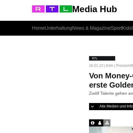
Media Hub
Home
Unterhaltung
News & Magazine
Sport
Kids
RTL
26.01.23 | Köln | Pressemit
Von Money-G
erste Gold
Zwölf Talente gehen a
Alle Medien und In