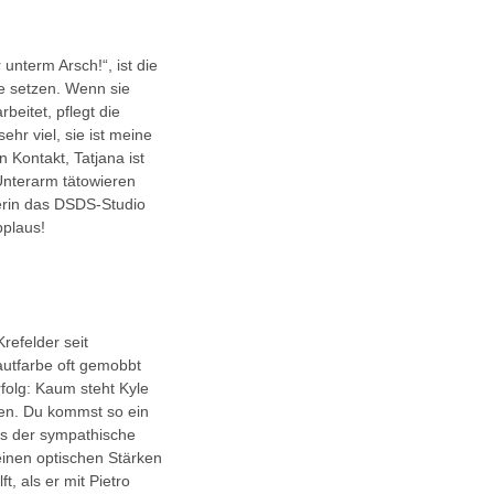
 unterm Arsch!“, ist die
te setzen. Wenn sie
beitet, pflegt die
hr viel, sie ist meine
 Kontakt, Tatjana ist
Unterarm tätowieren
nerin das DSDS-Studio
pplaus!
refelder seit
Hautfarbe oft gemobbt
folg: Kaum steht Kyle
uben. Du kommst so ein
uss der sympathische
einen optischen Stärken
t, als er mit Pietro