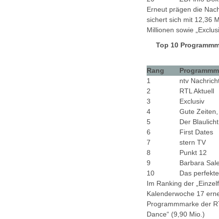
Erneut prägen die Nac
sichert sich mit 12,36 
Millionen sowie „Exclusi
Top 10 Programmma
Rang
Programmm
1
ntv Nachrich
2
RTL Aktuell
3
Exclusiv
4
Gute Zeiten,
5
Der Blaulich
6
First Dates
7
stern TV
8
Punkt 12
9
Barbara Sale
10
Das perfekte
Im Ranking der „Einzel
Kalenderwoche 17 erneu
Programmmarke der RTL-
Dance“ (9,90 Mio.)