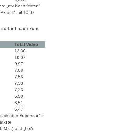
o: „ntv Nachrichten“
Aktuell“ mit 10,07
sortiert nach kum.
Total Video
12,36
10,07
9,97
7,88
7,56
7,33
7,23
6,59
6,51
6,47
sucht den Superstar“ in
ärkste
 Mio.) und „Let's