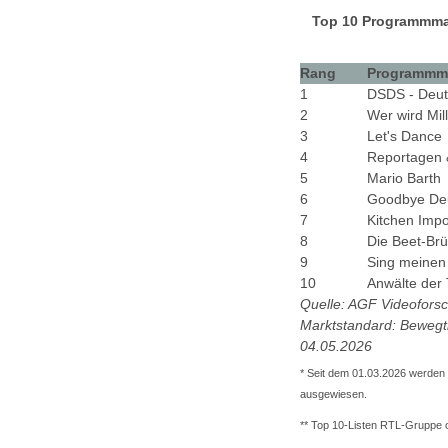
Top 10 Programmmar
Rang
Programmm
1
DSDS - Deut
2
Wer wird Mil
3
Let's Dance
4
Reportagen 
5
Mario Barth
6
Goodbye Deu
7
Kitchen Impo
8
Die Beet-Br
9
Sing meinen
10
Anwälte der 
Quelle: AGF Videofors
Marktstandard: Beweg
04.05.2026
* Seit dem 01.03.2026 werden
ausgewiesen.
** Top 10-Listen RTL-Gruppe