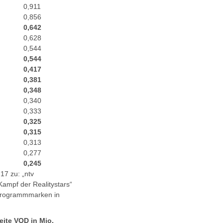
0,911
0,856
0,642
0,628
0,544
0,544
0,417
0,381
0,348
0,340
0,333
0,325
0,315
0,313
0,277
0,245
7 zu: „ntv
Kampf der Realitystars“
L-Programmmarken in
eite VOD in Mio.