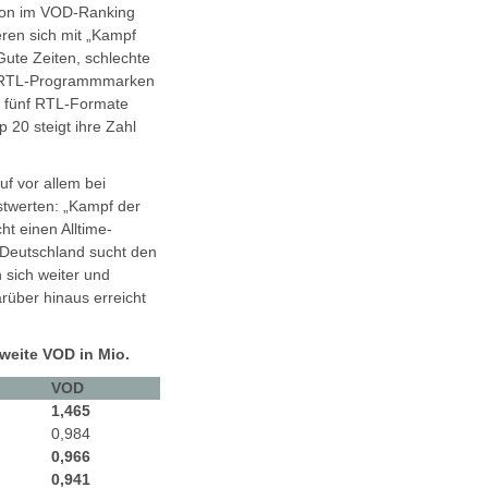
tion im VOD-Ranking
ieren sich mit „Kampf
Gute Zeiten, schlechte
ke RTL-Programmmarken
d fünf RTL-Formate
p 20 steigt ihre Zahl
uf vor allem bei
twerten: „Kampf der
cht einen Alltime-
Deutschland sucht den
 sich weiter und
rüber hinaus erreicht
hweite VOD in Mio.
VOD
1,465
0,984
0,966
0,941