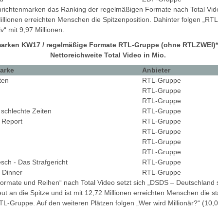
hrichtenmarken das Ranking der regelmäßigen Formate nach Total Vide
Millionen erreichten Menschen die Spitzenposition. Dahinter folgen „RTL 
v“ mit 9,97 Millionen.
rken KW17 / regelmäßige Formate RTL-Gruppe (ohne RTLZWEI)* 
Nettoreichweite Total Video in Mio.
arke
Anbieter
ten
RTL-Gruppe
RTL-Gruppe
RTL-Gruppe
 schlechte Zeiten
RTL-Gruppe
t Report
RTL-Gruppe
RTL-Gruppe
RTL-Gruppe
RTL-Gruppe
sch - Das Strafgericht
RTL-Gruppe
 Dinner
RTL-Gruppe
formate und Reihen“ nach Total Video setzt sich „DSDS – Deutschland 
t an die Spitze und ist mit 12,72 Millionen erreichten Menschen die st
Gruppe. Auf den weiteren Plätzen folgen „Wer wird Millionär?“ (10,05