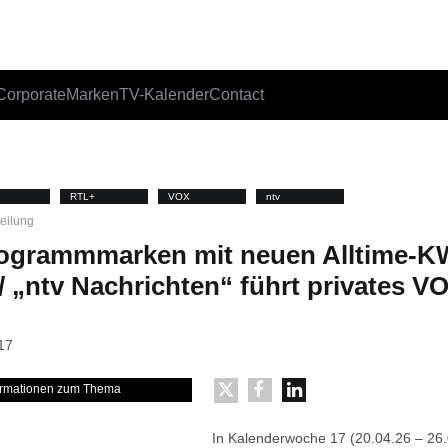
Corporate
Marken
TV-Kalender
Contact
RTL+
VOX
ntv
teilung
rogrammmarken mit neuen Alltime-K
/ „ntv Nachrichten“ führt privates 
17
formationen zum Thema
In Kalenderwoche 17 (20.04.26 – 26.