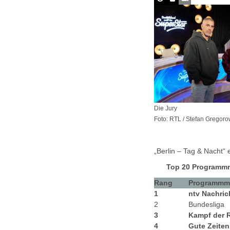
Die Jury
Foto: RTL / Stefan Gregoro
„Berlin – Tag & Nacht“
Top 20 Programmma
Rang
Programmm
1
ntv Nachric
2
Bundesliga
3
Kampf der R
4
Gute Zeiten