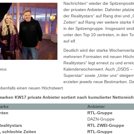
Nachrichten“ wieder die Spitzenposi
der privaten Anbieter. Dahinter platz
der Realitystars“ auf Rang drei und „
Zeiten“ auf Rang vier weitere star
in der Spitzengruppe. Insgesamt sin
unter den Top 10 vertreten, in den To
auf elf.
Deutlich wird der starke Wochenverla
mehreren Formaten mit neuen Höchs
Realitystars“ legt erneut zu und errei
Kalenderwochenwert. Auch „DSDS – 
wius
Superstar“ sowie „Unter uns“ steigern
erzielen jeweils neue Bestmarken. Da
 ebenfalls einen neuen Höchstwert.
rken KW17 private Anbieter sortiert nach kumulierter Nettoreic
arke
Anbieter
hten
RTL-Gruppe
DAZN-Gruppe
ealitystars
RTL ZWEI-Gruppe
, schlechte Zeiten
RTL-Gruppe