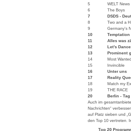
5
WELT News
6
The Boys
7
DSDS - Deu
8
Two and a H
9
Germany's N
10
Temptation 
11
Alles was z
12
Let's Dance
13
Prominent g
14
Most Wante
15
Invincible
16
Unter uns
17
Reality Qu
18
Match my E
19
THE RACE
20
Berlin - Ta
Auch im gesamtanbiete
Nachrichten“ verbessert
auf Platz sieben und „
den Top 10 vertreten.
Top 20 Programm