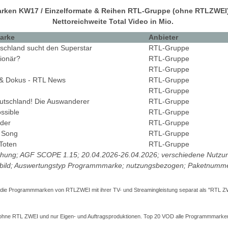
ken KW17 / Einzelformate & Reihen RTL-Gruppe (ohne RTLZWEI)*
Nettoreichweite Total Video in Mio.
arke
Anbieter
schland sucht den Superstar
RTL-Gruppe
lionär?
RTL-Gruppe
RTL-Gruppe
& Dokus - RTL News
RTL-Gruppe
RTL-Gruppe
tschland! Die Auswanderer
RTL-Gruppe
ssible
RTL-Gruppe
üder
RTL-Gruppe
 Song
RTL-Gruppe
Toten
RTL-Gruppe
chung; AGF SCOPE 1.15; 20.04.2026-26.04.2026; verschiedene Nutzung
tbild; Auswertungstyp Programmmarke; nutzungsbezogen; Paketnumm
 die Programmmarken von RTLZWEI mit ihrer TV- und Streamingleistung separat als "RTL 
 ohne RTL ZWEI und nur Eigen- und Auftragsproduktionen. Top 20 VOD alle Programmmarke