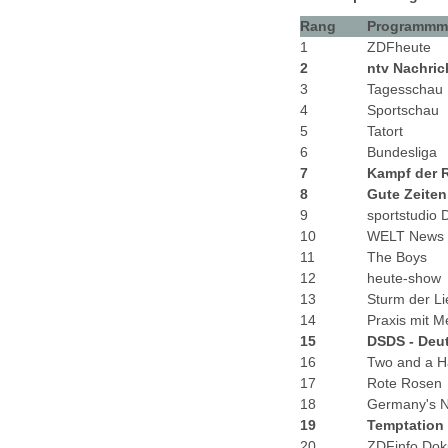
Rang
Programmm
1
ZDFheute
2
ntv Nachric
3
Tagesschau
4
Sportschau
5
Tatort
6
Bundesliga
7
Kampf der R
8
Gute Zeiten
9
sportstudio
10
WELT News
11
The Boys
12
heute-show
13
Sturm der L
14
Praxis mit M
15
DSDS - Deu
16
Two and a H
17
Rote Rosen
18
Germany's N
19
Temptation 
20
ZDFinfo Dok