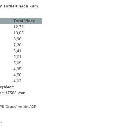
 sortiert nach kum.
Total Video
12,72
10,05
9,90
7,30
6,41
5,61
5,09
4,95
4,50
4,03
sfilter;
er: 17566 vom
ZWEI-Gruppe" von der AGF
n.