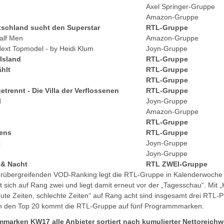
Axel Springer-Gruppe
Amazon-Gruppe
tschland sucht den Superstar
RTL-Gruppe
alf Men
Amazon-Gruppe
ext Topmodel - by Heidi Klum
Joyn-Gruppe
Island
RTL-Gruppe
ählt
RTL-Gruppe
RTL-Gruppe
etrennt - Die Villa der Verflossenen
RTL-Gruppe
d
Joyn-Gruppe
Amazon-Gruppe
RTL-Gruppe
eens
RTL-Gruppe
x
Joyn-Gruppe
Joyn-Gruppe
g & Nacht
RTL ZWEI-Gruppe
rübergreifenden VOD-Ranking legt die RTL-Gruppe in Kalenderwoche 1
 sich auf Rang zwei und liegt damit erneut vor der „Tagesschau“. Mit „
Gute Zeiten, schlechte Zeiten“ auf Rang acht sind insgesamt drei RT
 In den Top 20 kommt die RTL-Gruppe auf fünf Programmmarken.
marken KW17 alle Anbieter sortiert nach kumulierter Nettoreichw