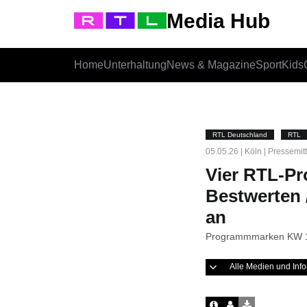
Media Hub
Home
Unterhaltung
News & Magazine
Sport
Kids
RTL Deutschland
RTL
05.05.26 | Köln | Pressemit
Vier RTL-P
Bestwerten 
an
Programmmarken KW 
Alle Medien und In