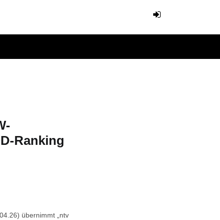
W-
VOD-Ranking
04.26) übernimmt „ntv