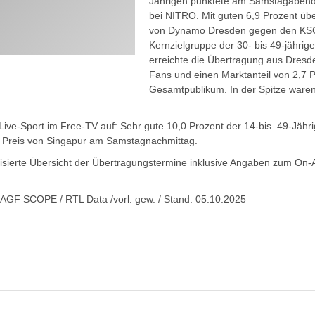
Jährigen punktete am Samstagabend 
bei NITRO. Mit guten 6,9 Prozent üb
von Dynamo Dresden gegen den KSC
Kernzielgruppe der 30- bis 49-jähri
erreichte die Übertragung aus Dresd
Fans und einen Marktanteil von 2,7 
Gesamtpublikum. In der Spitze ware
Live-Sport im Free-TV auf: Sehr gute 10,0 Prozent der 14-bis 49-Jähri
 Preis von Singapur am Samstagnachmittag.
lisierte Übersicht der Übertragungstermine inklusive Angaben zum On-A
 AGF SCOPE / RTL Data /vorl. gew. / Stand: 05.10.2025