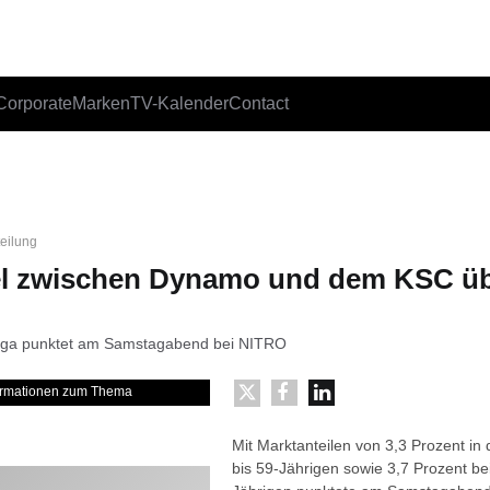
Corporate
Marken
TV-Kalender
Contact
teilung
el zwischen Dynamo und dem KSC üb
liga punktet am Samstagabend bei NITRO
formationen zum Thema
Mit Marktanteilen von 3,3 Prozent in 
bis 59-Jährigen sowie 3,7 Prozent be