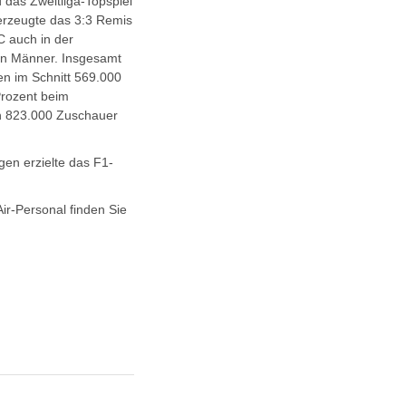
das Zweitliga-Topspiel
erzeugte das 3:3 Remis
 auch in der
gen Männer. Insgesamt
en im Schnitt 569.000
Prozent beim
n 823.000 Zuschauer
gen erzielte das F1-
ir-Personal finden Sie