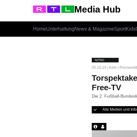
Media Hub
Home
Unterhaltung
News & Magazine
Sport
Kids
NITRO
05.10.25 | Köln | Pressemit
Torspektak
Free-TV
Die 2. Fußball-Bundes
Alle Medien und In