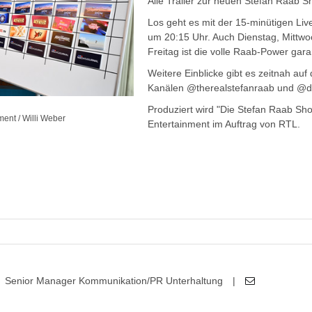
Alle Trailer zur neuen Stefan Raab 
Los geht es mit der 15-minütigen L
um 20:15 Uhr. Auch Dienstag, Mittw
Freitag ist die volle Raab-Power garan
Weitere Einblicke gibt es zeitnah auf
Kanälen @therealstefanraab und @di
Produziert wird "Die Stefan Raab S
ment / Willi Weber
Entertainment im Auftrag von RTL.
Senior Manager Kommunikation/PR Unterhaltung
|