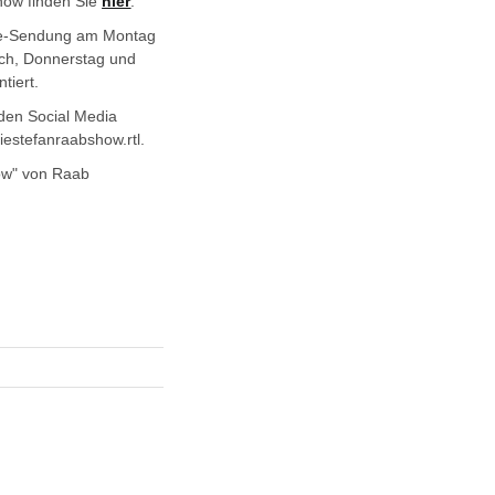
Show finden Sie
hier
.
ive-Sendung am Montag
och, Donnerstag und
tiert.
 den Social Media
estefanraabshow.rtl.
how" von Raab