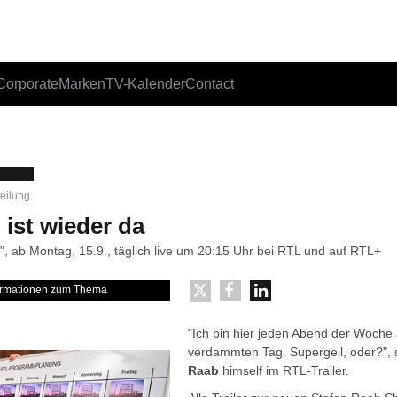
Corporate
Marken
TV-Kalender
Contact
teilung
 ist wieder da
, ab Montag, 15.9., täglich live um 20:15 Uhr bei RTL und auf RTL+
formationen zum Thema
"Ich bin hier jeden Abend der Woche
verdammten Tag. Supergeil, oder?",
Raab
himself im RTL-Trailer.