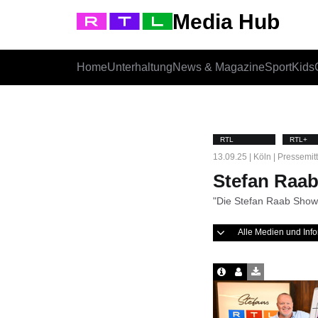
Media Hub
Home
Unterhaltung
News & Magazine
Sport
Kids
RTL
RTL+
13.09.25 | Köln | Pressemit
Stefan Raab
"Die Stefan Raab Show"
Alle Medien und In