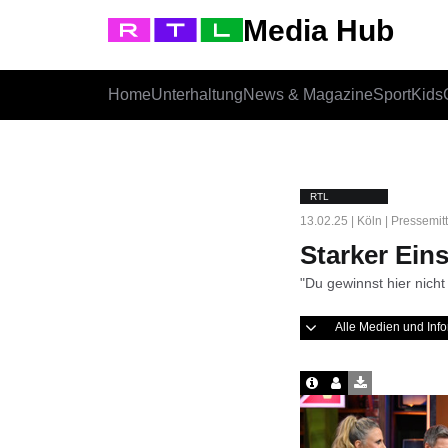
Media Hub
Home
Unterhaltung
News & Magazine
Sport
Kids
RTL
13.02.25 | Köln | Pressemit
Starker Ein
"Du gewinnst hier nicht
Alle Medien und In