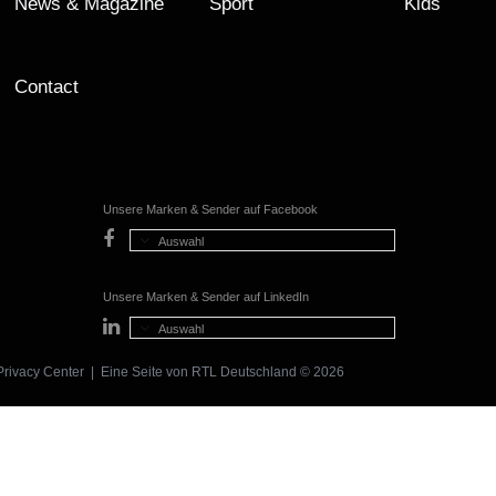
News & Magazine
Sport
Kids
Contact
Unsere Marken & Sender auf Facebook
Auswahl
Unsere Marken & Sender auf LinkedIn
Auswahl
Privacy Center
| Eine Seite von
RTL Deutschland
© 2026