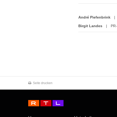
André Piefenbrink
|
Birgit Landes
|
PR-
Seite drucken