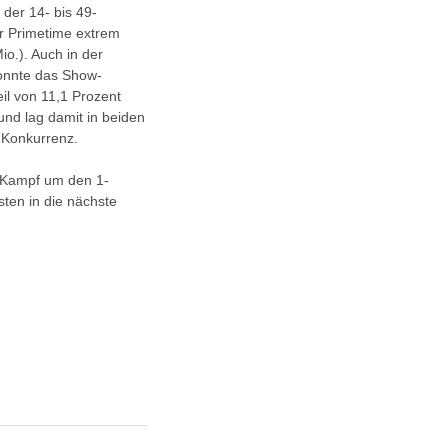
 der 14- bis 49-
er Primetime extrem
io.). Auch in der
konnte das Show-
eil von 11,1 Prozent
und lag damit in beiden
n Konkurrenz.
r Kampf um den 1-
ten in die nächste