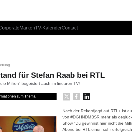
Corporate
Marken
TV-Kalender
Contact
teilung
stand für Stefan Raab bei RTL
 die Million" begeistert auch im linearen TV!
formationen zum Thema
Nach der Rekordjagd auf RTL+ ist au
von #DGHNDMBSR mehr als geglückt
Show "Du gewinnst hier nicht die Milli
Abend bei RTL einen sehr erfolgreic