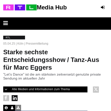
Media Hub
RTL
05.04.25 | Köln | Pressemitteilung
Starke sechste
Entscheidungsshow / Tanz-Aus
für Marc Eggers
"Let’s Dance" ist die am stärksten zeitversetzt genutzte private
Sendung im aktuellen Jahr
Alle Medien und Informationen zum Thema