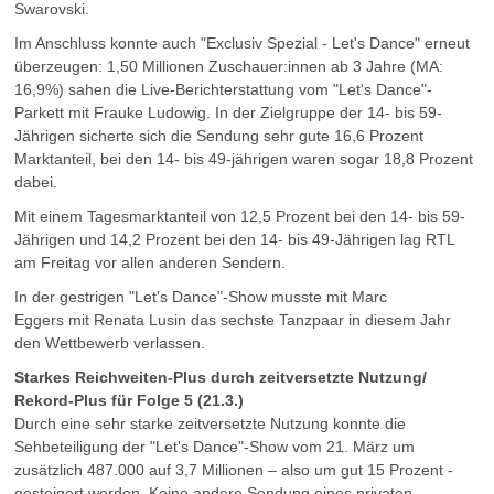
Swarovski.
Im Anschluss konnte auch "Exclusiv Spezial - Let's Dance" erneut
überzeugen: 1,50 Millionen Zuschauer:innen ab 3 Jahre (MA:
16,9%) sahen die Live-Berichterstattung vom "Let's Dance"-
Parkett mit Frauke Ludowig. In der Zielgruppe der 14- bis 59-
Jährigen sicherte sich die Sendung sehr gute 16,6 Prozent
Marktanteil, bei den 14- bis 49-jährigen waren sogar 18,8 Prozent
dabei.
Mit einem Tagesmarktanteil von 12,5 Prozent bei den 14- bis 59-
Jährigen und 14,2 Prozent bei den 14- bis 49-Jährigen lag RTL
am Freitag vor allen anderen Sendern.
In der gestrigen "Let's Dance"-Show musste mit Marc
Eggers mit Renata Lusin das sechste Tanzpaar in diesem Jahr
den Wettbewerb verlassen.
Starkes Reichweiten-Plus durch zeitversetzte Nutzung/
Rekord-Plus für Folge 5 (21.3.)
Durch eine sehr starke zeitversetzte Nutzung konnte die
Sehbeteiligung der "Let's Dance"-Show vom 21. März um
zusätzlich 487.000 auf 3,7 Millionen – also um gut 15 Prozent -
gesteigert werden. Keine andere Sendung eines privaten