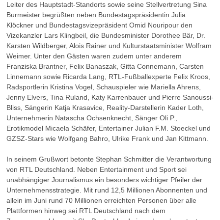
Leiter des Hauptstadt-Standorts sowie seine Stellvertretung Sina
Burmeister begrüßten neben Bundestagspräsidentin Julia
Klöckner und Bundestagsvizepräsident Omid Nouripour den
Vizekanzler Lars Klingbeil, die Bundesminister Dorothee Bär, Dr.
Karsten Wildberger, Alois Rainer und Kulturstaatsminister Wolfram
Weimer. Unter den Gästen waren zudem unter anderem
Franziska Brantner, Felix Banaszak, Gitta Connemann, Carsten
Linnemann sowie Ricarda Lang, RTL-Fußballexperte Felix Kroos,
Radsportlerin Kristina Vogel, Schauspieler wie Mariella Ahrens,
Jenny Elvers, Tina Ruland, Katy Karrenbauer und Pierre Sanoussi-
Bliss, Sängerin Katja Krasavice, Reality-Darstellerin Kader Loth,
Unternehmerin Natascha Ochsenknecht, Sänger Oli P.,
Erotikmodel Micaela Schäfer, Entertainer Julian F.M. Stoeckel und
GZSZ-Stars wie Wolfgang Bahro, Ulrike Frank und Jan Kittmann.
In seinem Grußwort betonte Stephan Schmitter die Verantwortung
von RTL Deutschland. Neben Entertainment und Sport sei
unabhängiger Journalismus ein besonders wichtiger Pfeiler der
Unternehmensstrategie. Mit rund 12,5 Millionen Abonnenten und
allein im Juni rund 70 Millionen erreichten Personen über alle
Plattformen hinweg sei RTL Deutschland nach dem