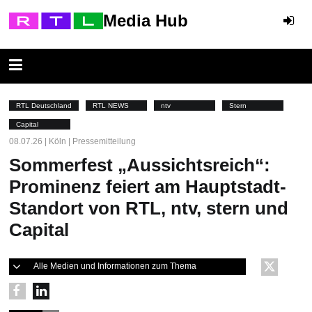
Media Hub
RTL Deutschland
RTL NEWS
ntv
Stern
Capital
08.07.26 | Köln | Pressemitteilung
Sommerfest „Aussichtsreich“:
Prominenz feiert am Hauptstadt-
Standort von RTL, ntv, stern und
Capital
Alle Medien und Informationen zum Thema