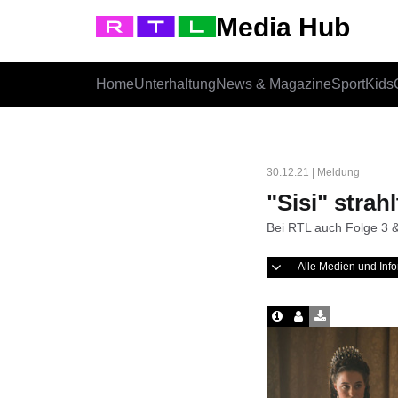
Media Hub
Home
Unterhaltung
News & Magazine
Sport
Kids
30.12.21 | Meldung
"Sisi" strahl
Bei RTL auch Folge 3 &
Alle Medien und In