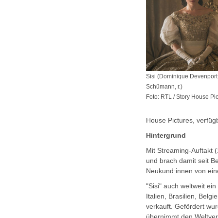
Sisi (Dominique Devenport, 
Schümann, r.)
Foto: RTL / Story House Pi
House Pictures, verfügb
Hintergrund
Mit Streaming-Auftakt (
und brach damit seit B
Neukund:innen von eine
"Sisi" auch weltweit ei
Italien, Brasilien, Bel
verkauft. Gefördert wu
übernimmt den Weltvert