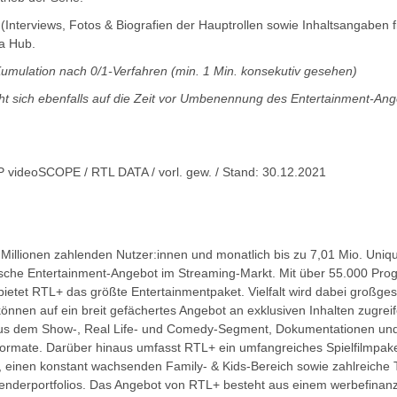
(Interviews, Fotos & Biografien der Hauptrollen sowie Inhaltsangaben f
a Hub.
 Kumulation nach 0/1-Verfahren (min. 1 Min. konsekutiv gesehen)
eht sich ebenfalls auf die Zeit vor Umbenennung des Entertainment-A
P videoSCOPE / RTL DATA / vorl. gew. / Stand: 30.12.2021
4 Millionen zahlenden Nutzer:innen und monatlich bis zu 7,01 Mio. Uniq
sche Entertainment-Angebot im Streaming-Markt. Mit über 55.000 Pr
ietet RTL+ das größte Entertainmentpaket. Vielfalt wird dabei großge
nnen auf ein breit gefächertes Angebot an exklusiven Inhalten zugrei
 aus dem Show-, Real Life- und Comedy-Segment, Dokumentationen und
Formate. Darüber hinaus umfasst RTL+ ein umfangreiches Spielfilmpake
t, einen konstant wachsenden Family- & Kids-Bereich sowie zahlreiche 
enderportfolios. Das Angebot von RTL+ besteht aus einem werbefinanz