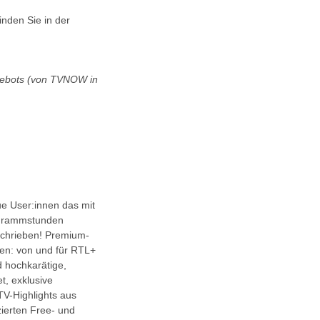
inden Sie in der
ngebots (von TVNOW in
ue User:innen das mit
ogrammstunden
schrieben! Premium-
fen: von und für RTL+
 hochkarätige,
t, exklusive
TV-Highlights aus
ierten Free- und