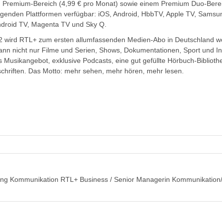
en Premium-Bereich (4,99 € pro Monat) sowie einem Premium Duo-Berei
lgenden Plattformen verfügbar: iOS, Android, HbbTV, Apple TV, Samsu
Android TV, Magenta TV und Sky Q.
2 wird RTL+ zum ersten allumfassenden Medien-Abo in Deutschland wei
nn nicht nur Filme und Serien, Shows, Dokumentationen, Sport und In
 Musikangebot, exklusive Podcasts, eine gut gefüllte Hörbuch-Bibliot
schriften. Das Motto: mehr sehen, mehr hören, mehr lesen.
ung Kommunikation RTL+ Business / Senior Managerin Kommunikation