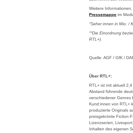
Weitere Informationen, 
Pressemappe
im Medi
*Seher:innen in Mio. /
**Die Einordnung bezi
RTL+).
Quelle: AGF / GfK / DA
Über RTL+:
RTL+ ist mit aktuell 2,
Abstand führende deut
verschiedener Genres b
Kund:innen von RTL+ kö
produzierte Originals
preisgekrönte Fiction-
Lizenzserien, Livespor
Inhalten des eigenen S