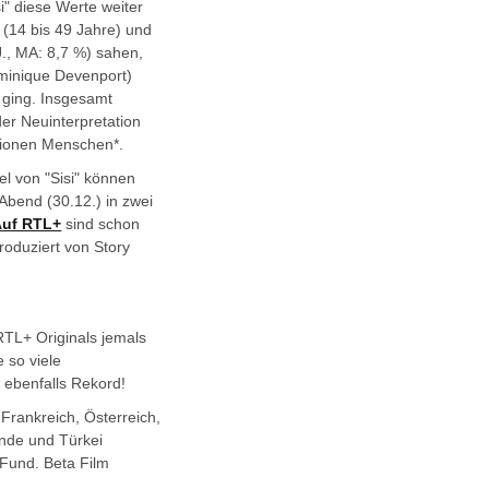
i" diese Werte weiter
 (14 bis 49 Jahre) und
 J., MA: 8,7 %) sahen,
ominique Devenport)
 ging. Insgesamt
der Neuinterpretation
lionen Menschen*.
el von "Sisi" können
Abend (30.12.) in zwei
Auf RTL+
sind schon
produziert von Story
 RTL+ Originals jemals
 so viele
 ebenfalls Rekord!
 Frankreich, Österreich,
ande und Türkei
Fund. Beta Film