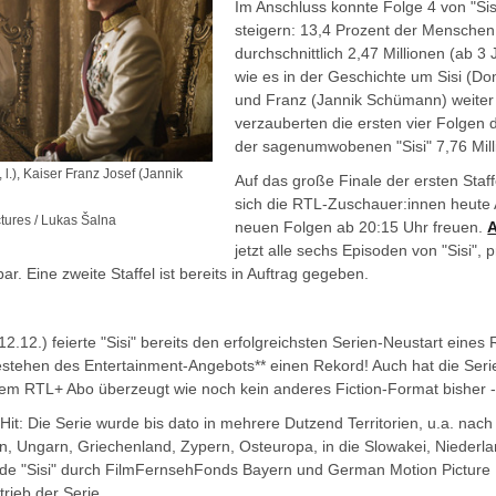
Im Anschluss konnte Folge 4 von "Sis
steigern: 13,4 Prozent der Menschen
durchschnittlich 2,47 Millionen (ab 3
wie es in der Geschichte um Sisi (D
und Franz (Jannik Schümann) weiter
verzauberten die ersten vier Folgen 
der sagenumwobenen "Sisi" 7,76 Mil
l.), Kaiser Franz Josef (Jannik
Auf das große Finale der ersten Staff
sich die RTL-Zuschauer:innen heute 
ctures / Lukas Šalna
neuen Folgen ab 20:15 Uhr freuen.
jetzt alle sechs Episoden von "Sisi", 
ar. Eine zweite Staffel ist bereits in Auftrag gegeben.
12.12.) feierte "Sisi" bereits den erfolgreichsten Serien-Neustart eines
estehen des Entertainment-Angebots** einen Rekord! Auch hat die Serie
m RTL+ Abo überzeugt wie noch kein anderes Fiction-Format bisher -
n Hit: Die Serie wurde bis dato in mehrere Dutzend Territorien, u.a. nach
gien, Ungarn, Griechenland, Zypern, Osteuropa, in die Slowakei, Niederl
rde "Sisi" durch FilmFernsehFonds Bayern und German Motion Picture 
rieb der Serie.