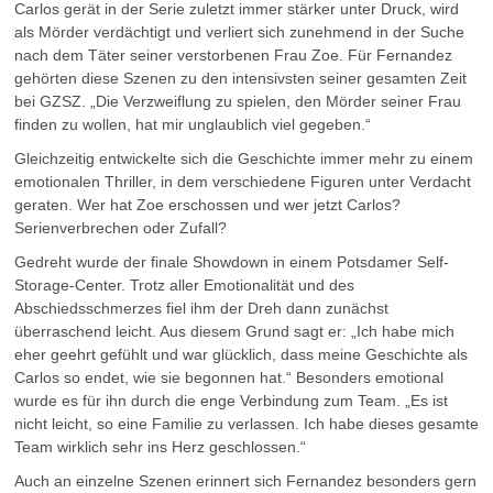
Carlos gerät in der Serie zuletzt immer stärker unter Druck, wird
als Mörder verdächtigt und verliert sich zunehmend in der Suche
nach dem Täter seiner verstorbenen Frau Zoe. Für Fernandez
gehörten diese Szenen zu den intensivsten seiner gesamten Zeit
bei GZSZ. „Die Verzweiflung zu spielen, den Mörder seiner Frau
finden zu wollen, hat mir unglaublich viel gegeben.“
Gleichzeitig entwickelte sich die Geschichte immer mehr zu einem
emotionalen Thriller, in dem verschiedene Figuren unter Verdacht
geraten. Wer hat Zoe erschossen und wer jetzt Carlos?
Serienverbrechen oder Zufall?
Gedreht wurde der finale Showdown in einem Potsdamer Self-
Storage-Center. Trotz aller Emotionalität und des
Abschiedsschmerzes fiel ihm der Dreh dann zunächst
überraschend leicht. Aus diesem Grund sagt er: „Ich habe mich
eher geehrt gefühlt und war glücklich, dass meine Geschichte als
Carlos so endet, wie sie begonnen hat.“ Besonders emotional
wurde es für ihn durch die enge Verbindung zum Team. „Es ist
nicht leicht, so eine Familie zu verlassen. Ich habe dieses gesamte
Team wirklich sehr ins Herz geschlossen.“
Auch an einzelne Szenen erinnert sich Fernandez besonders gern