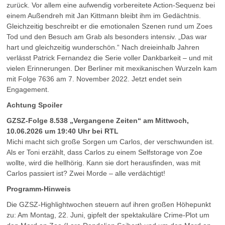
zurück. Vor allem eine aufwendig vorbereitete Action-Sequenz bei
einem Außendreh mit Jan Kittmann bleibt ihm im Gedächtnis.
Gleichzeitig beschreibt er die emotionalen Szenen rund um Zoes
Tod und den Besuch am Grab als besonders intensiv. „Das war
hart und gleichzeitig wunderschön.“ Nach dreieinhalb Jahren
verlässt Patrick Fernandez die Serie voller Dankbarkeit – und mit
vielen Erinnerungen. Der Berliner mit mexikanischen Wurzeln kam
mit Folge 7636 am 7. November 2022. Jetzt endet sein
Engagement.
Achtung Spoiler
GZSZ-Folge 8.538 „Vergangene Zeiten“ am Mittwoch,
10.06.2026 um 19:40 Uhr bei RTL
Michi macht sich große Sorgen um Carlos, der verschwunden ist.
Als er Toni erzählt, dass Carlos zu einem Selfstorage von Zoe
wollte, wird die hellhörig. Kann sie dort herausfinden, was mit
Carlos passiert ist? Zwei Morde – alle verdächtigt!
Programm-Hinweis
Die GZSZ-Highlightwochen steuern auf ihren großen Höhepunkt
zu: Am Montag, 22. Juni, gipfelt der spektakuläre Crime-Plot um