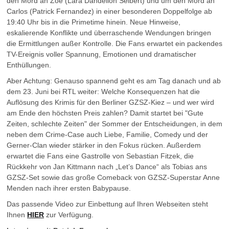
den Mord an Zoe (Lara Dandelion Seibert) und um den Mord an
Carlos (Patrick Fernandez) in einer besonderen Doppelfolge ab
19:40 Uhr bis in die Primetime hinein. Neue Hinweise,
eskalierende Konflikte und überraschende Wendungen bringen
die Ermittlungen außer Kontrolle. Die Fans erwartet ein packendes
TV-Ereignis voller Spannung, Emotionen und dramatischer
Enthüllungen.
Aber Achtung: Genauso spannend geht es am Tag danach und ab
dem 23. Juni bei RTL weiter: Welche Konsequenzen hat die
Auflösung des Krimis für den Berliner GZSZ-Kiez – und wer wird
am Ende den höchsten Preis zahlen? Damit startet bei "Gute
Zeiten, schlechte Zeiten" der Sommer der Entscheidungen, in dem
neben dem Crime-Case auch Liebe, Familie, Comedy und der
Gerner-Clan wieder stärker in den Fokus rücken. Außerdem
erwartet die Fans eine Gastrolle von Sebastian Fitzek, die
Rückkehr von Jan Kittmann nach „Let’s Dance“ als Tobias ans
GZSZ-Set sowie das große Comeback von GZSZ-Superstar Anne
Menden nach ihrer ersten Babypause.
Das passende Video zur Einbettung auf Ihren Webseiten steht
Ihnen
HIER
zur Verfügung.