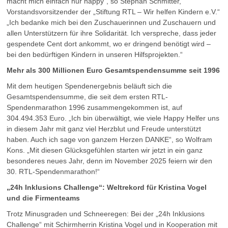
macht mich einfach nur happy“, so Stephan Schmitter,
Vorstandsvorsitzender der „Stiftung RTL – Wir helfen Kindern e.V.“
„Ich bedanke mich bei den Zuschauerinnen und Zuschauern und
allen Unterstützern für ihre Solidarität. Ich verspreche, dass jeder
gespendete Cent dort ankommt, wo er dringend benötigt wird –
bei den bedürftigen Kindern in unseren Hilfsprojekten.“
Mehr als 300 Millionen Euro Gesamtspendensumme seit 1996
Mit dem heutigen Spendenergebnis beläuft sich die
Gesamtspendensumme, die seit dem ersten RTL-
Spendenmarathon 1996 zusammengekommen ist, auf
304.494.353 Euro. „Ich bin überwältigt, wie viele Happy Helfer uns
in diesem Jahr mit ganz viel Herzblut und Freude unterstützt
haben. Auch ich sage von ganzem Herzen DANKE“, so Wolfram
Kons. „Mit diesen Glücksgefühlen starten wir jetzt in ein ganz
besonderes neues Jahr, denn im November 2025 feiern wir den
30. RTL-Spendenmarathon!“
„24h Inklusions Challenge“: Weltrekord für Kristina Vogel
und die Firmenteams
Trotz Minusgraden und Schneeregen: Bei der „24h Inklusions
Challenge“ mit Schirmherrin Kristina Vogel und in Kooperation mit