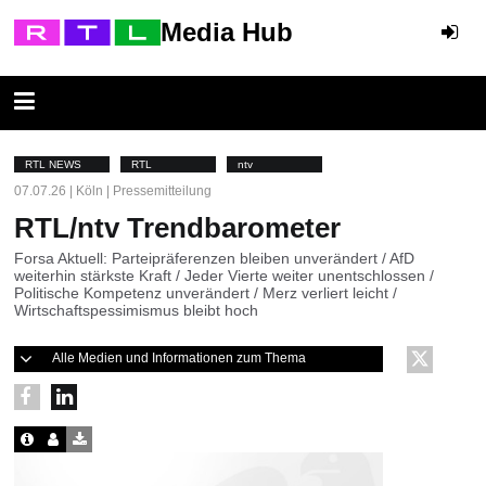
Media Hub
RTL NEWS
RTL
ntv
07.07.26 | Köln | Pressemitteilung
RTL/ntv Trendbarometer
Forsa Aktuell: Parteipräferenzen bleiben unverändert / AfD
weiterhin stärkste Kraft / Jeder Vierte weiter unentschlossen /
Politische Kompetenz unverändert / Merz verliert leicht /
Wirtschaftspessimismus bleibt hoch
Alle Medien und Informationen zum Thema