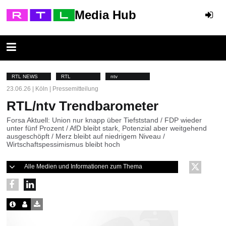
Media Hub
RTL NEWS
RTL
ntv
23.06.26 | Köln | Pressemitteilung
RTL/ntv Trendbarometer
Forsa Aktuell: Union nur knapp über Tiefststand / FDP wieder
unter fünf Prozent / AfD bleibt stark, Potenzial aber weitgehend
ausgeschöpft / Merz bleibt auf niedrigem Niveau /
Wirtschaftspessimismus bleibt hoch
Alle Medien und Informationen zum Thema