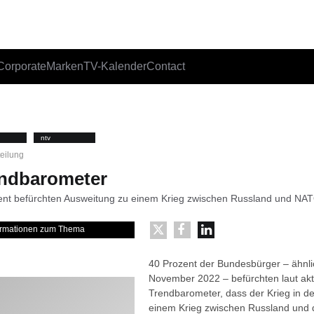
Corporate
Marken
TV-Kalender
Contact
ntv
teilung
endbarometer
zent befürchten Ausweitung zu einem Krieg zwischen Russland und NA
formationen zum Thema
40 Prozent der Bundesbürger – ähnlic
November 2022 – befürchten laut ak
Trendbarometer, dass der Krieg in de
einem Krieg zwischen Russland und