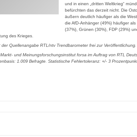
und in einen „dritten Weltkrieg“ mün
befürchten das derzeit nicht. Die Os
äußern deutlich häufiger als die We
die AfD-Anhänger (49%) häufiger als
(37%), Grünen (30%), FDP (29%) un
tung des Krieges.
 der Quellenangabe RTL/ntv Trendbarometer frei zur Veröffentlichung.
arkt- und Meinungsforschungsinstitut forsa im Auftrag von RTL Deuts
nbasis: 1.009 Befragte. Statistische Fehlertoleranz: +/- 3 Prozentpunk