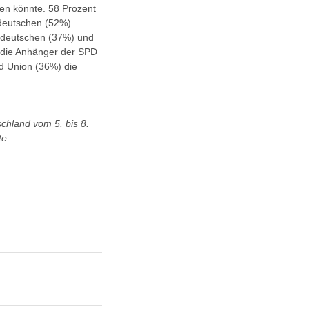
den könnte. 58 Prozent
tdeutschen (52%)
stdeutschen (37%) und
 die Anhänger der SPD
d Union (36%) die
chland vom 5. bis 8.
te.