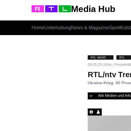
Media Hub
Home
Unterhaltung
News & Magazine
Sport
Kids
RTL NEWS
RTL
09.05.23 | Köln | Pressemit
RTL/ntv Tr
Ukraine-Krieg: 40 Pro
Alle Medien und In