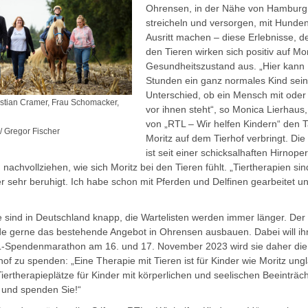
Ohrensen, in der Nähe von Hamburg. 
streicheln und versorgen, mit Hunde
Ausritt machen – diese Erlebnisse, d
den Tieren wirken sich positiv auf Mor
Gesundheitszustand aus. „Hier kann 
Stunden ein ganz normales Kind sein
Unterschied, ob ein Mensch mit oder
astian Cramer, Frau Schomacker,
vor ihnen steht“, so Monica Lierhaus, 
von „RTL – Wir helfen Kindern“ den
 / Gregor Fischer
Moritz auf dem Tierhof verbringt. Die
ist seit einer schicksalhaften Hirnoper
 nachvollziehen, wie sich Moritz bei den Tieren fühlt. „Tiertherapien sin
 sehr beruhigt. Ich habe schon mit Pferden und Delfinen gearbeitet u
e sind in Deutschland knapp, die Wartelisten werden immer länger. Der
e gerne das bestehende Angebot in Ohrensen ausbauen. Dabei will ih
L-Spendenmarathon am 16. und 17. November 2023 wird sie daher die
hof zu spenden: „Eine Therapie mit Tieren ist für Kinder wie Moritz ungl
ertherapieplätze für Kinder mit körperlichen und seelischen Beeinträc
ie und spenden Sie!“