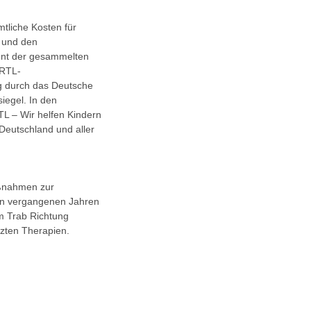
tliche Kosten für
“ und den
ent der gesammelten
 RTL-
ng durch das Deutsche
iegel. In den
L – Wir helfen Kindern
 Deutschland und aller
aßnahmen zur
 den vergangenen Jahren
Im Trab Richtung
tzten Therapien.