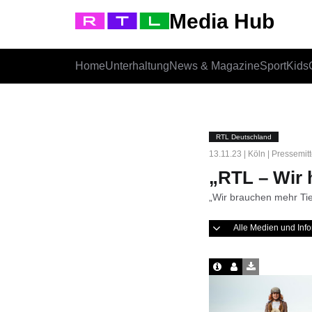
Media Hub
Home
Unterhaltung
News & Magazine
Sport
Kids
RTL Deutschland
13.11.23 | Köln | Pressemit
„RTL – Wir 
„Wir brauchen mehr Tie
Alle Medien und In