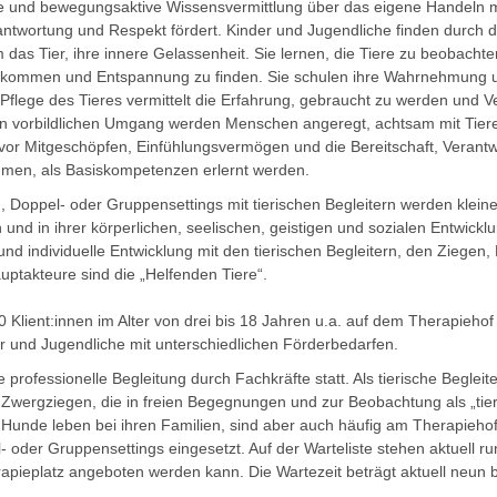
ge und bewegungsaktive Wissensvermittlung über das eigene Handeln m
erantwortung und Respekt fördert. Kinder und Jugendliche finden durc
das Tier, ihre innere Gelassenheit. Sie lernen, die Tiere zu beobacht
 kommen und Entspannung zu finden. Sie schulen ihre Wahrnehmung u
 Pflege des Tieres vermittelt die Erfahrung, gebraucht zu werden und 
 vorbildlichen Umgang werden Menschen angeregt, achtsam mit Tie
vor Mitgeschöpfen, Einfühlungsvermögen und die Bereitschaft, Verant
en, als Basiskompetenzen erlernt werden.
l-, Doppel- oder Gruppensettings mit tierischen Begleitern werden klei
 und in ihrer körperlichen, seelischen, geistigen und sozialen Entwicklu
 und individuelle Entwicklung mit den tierischen Begleitern, den Ziege
Hauptakteure sind die „Helfenden Tiere“.
 Klient:innen im Alter von drei bis 18 Jahren u.a. auf dem Therapiehof
er und Jugendliche mit unterschiedlichen Förderbedarfen.
 professionelle Begleitung durch Fachkräfte statt. Als tierische Begleit
Zwergziegen, die in freien Begegnungen und zur Beobachtung als „tier
 Hunde leben bei ihren Familien, sind aber auch häufig am Therapiehof
l- oder Gruppensettings eingesetzt. Auf der Warteliste stehen aktuell ru
rapieplatz angeboten werden kann. Die Wartezeit beträgt aktuell neun 