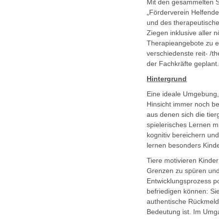
Mit den gesammelten S
„Förderverein Helfende
und des therapeutische
Ziegen inklusive aller
Therapieangebote zu e
verschiedenste reit- /
der Fachkräfte geplant
Hintergrund
Eine ideale Umgebung, 
Hinsicht immer noch ben
aus denen sich die tie
spielerisches Lernen m
kognitiv bereichern un
lernen besonders Kinde
Tiere motivieren Kinde
Grenzen zu spüren und 
Entwicklungsprozess po
befriedigen können: S
authentische Rückmeldu
Bedeutung ist. Im Umga