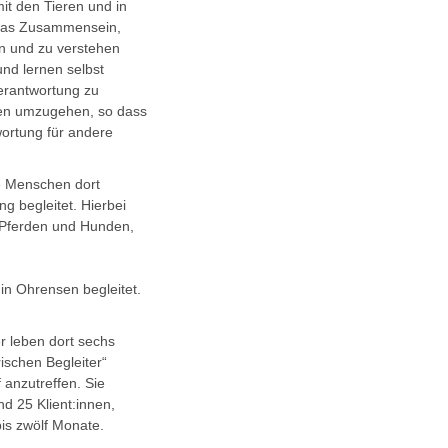
it den Tieren und in
h das Zusammensein,
en und zu verstehen
nd lernen selbst
Verantwortung zu
ren umzugehen, so dass
wortung für andere
ne Menschen dort
ng begleitet. Hierbei
n, Pferden und Hunden,
 in Ohrensen begleitet.
er leben dort sechs
ischen Begleiter“
 anzutreffen. Sie
nd 25 Klient:innen,
bis zwölf Monate.