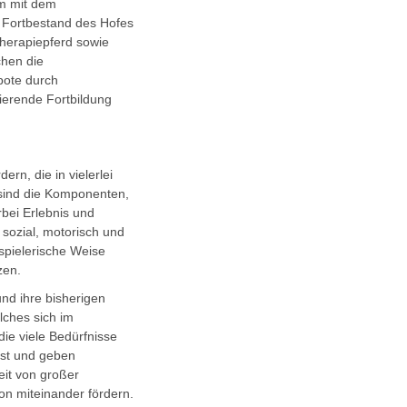
am mit dem
n Fortbestand des Hofes
Therapiepferd sowie
chen die
bote durch
sierende Fortbildung
rn, die in vielerlei
s sind die Komponenten,
rbei Erlebnis und
 sozial, motorisch und
spielerische Weise
zen.
nd ihre bisherigen
lches sich im
ie viele Bedürfnisse
ost und geben
eit von großer
on miteinander fördern.