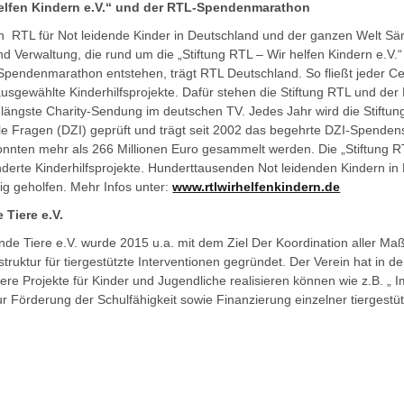
helfen Kindern e.V.“ und der RTL-Spendenmarathon
ch RTL für Not leidende Kinder in Deutschland und der ganzen Welt Säm
nd Verwaltung, die rund um die „Stiftung RTL – Wir helfen Kindern e.V.
endenmarathon entstehen, trägt RTL Deutschland. So fließt jeder C
usgewählte Kinderhilfsprojekte. Dafür stehen die Stiftung RTL und der
ängste Charity-Sendung im deutschen TV. Jedes Jahr wird die Stiftu
iale Fragen (DZI) geprüft und trägt seit 2002 das begehrte DZI-Spendens
nten mehr als 266 Millionen Euro gesammelt werden. Die „Stiftung RT
underte Kinderhilfsprojekte. Hunderttausenden Not leidenden Kindern in
ig geholfen. Mehr Infos unter:
www.rtlwirhelfenkindern.de
 Tiere e.V.
nde Tiere e.V. wurde 2015 u.a. mit dem Ziel Der Koordination aller M
struktur für tiergestützte Interventionen gegründet. Der Verein hat in
ere Projekte für Kinder und Jugendliche realisieren können wie z.B. „ 
ur Förderung der Schulfähigkeit sowie Finanzierung einzelner tiergestü