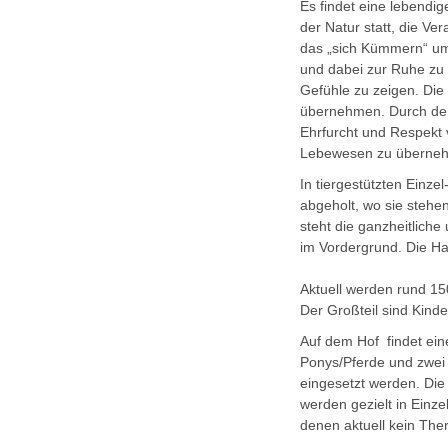
Es findet eine lebendi
der Natur statt, die V
das „sich Kümmern“ um 
und dabei zur Ruhe zu
Gefühle zu zeigen. Die
übernehmen. Durch den
Ehrfurcht und Respekt 
Lebewesen zu übernehm
In tiergestützten Einze
abgeholt, wo sie stehen
steht die ganzheitliche
im Vordergrund. Die 
Aktuell werden rund 150
Der Großteil sind Kind
Auf dem Hof findet eine
Ponys/Pferde und zwei 
eingesetzt werden. Die
werden gezielt in Einze
denen aktuell kein The