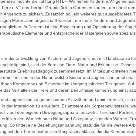
penden möchte die „Stiftung RTL – Wir helfen Kindern e.V.“ gemeins
 Tiere e.V.“ das Tierhof-Grundstück in Ohrensen kaufen, um damit de
n Angebots zu sichern. Zusätzlich soll ein weiteres gut ausgebildetes 
 nötigen Materialien angeschafft werden, um mehr Kindern und Jugendli
rmöglichen. Außerdem ist eine Erweiterung und Optimierung der Ange
therapeutische Elemente und entsprechender Materialien sowie speziali
.
um die Entwicklung von Kindern und Jugendlichen mit Handicap zu förde
achteiligt sind, sind die Bereiche Tiere, Natur und Erlebnisse. Diese
rgestützte Erlebnispädagogik zusammensetzt. Im Mittelpunkt stehen hie
it dem Tier und in der Natur, welche Kinder und Jugendliche emotional,
d ihnen Kompetenz und Sicherheit im Umgang mit dem Tier geben. Auf 
r das Verhalten der Tiere und deren Bedürfnisse kennen und einschät
r und Jugendliche zu gemeinsamen Aktivitäten und animieren sie, sich u
in der Interaktion zu erweitern. Es entsteht ein Körperbewusstsein, we
sitiv auf den eigenen Bewegungsapparat auswirkt. Tiere sind Partner, d
ie erfüllen den Wunsch nach Nähe und Akzeptanz, spenden Wärme, Tr
ng. So findet eine Beziehungsanbahnung statt, die für die weitere Arb
ng mit den Tieren bieten sich Gesprächsanlässe, die die Kommunikati