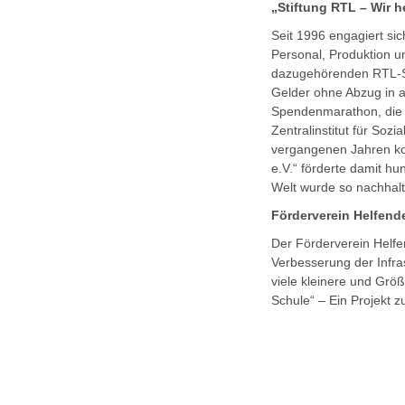
„Stiftung RTL – Wir 
Seit 1996 engagiert si
Personal, Produktion u
dazugehörenden RTL-Sp
Gelder ohne Abzug in a
Spendenmarathon, die l
Zentralinstitut für Soz
vergangenen Jahren kon
e.V.“ förderte damit h
Welt wurde so nachhalt
Förderverein Helfende
Der Förderverein Helfe
Verbesserung der Infra
viele kleinere und Größ
Schule“ – Ein Projekt z