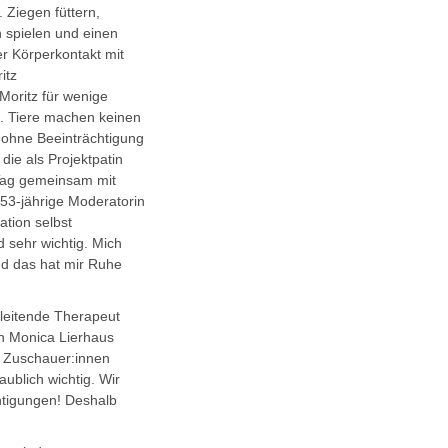
Ziegen füttern,
n spielen und einen
er Körperkontakt mit
itz
Moritz für wenige
. Tiere machen keinen
 ohne Beeinträchtigung
die als Projektpatin
 Tag gemeinsam mit
 53-jährige Moderatorin
ation selbst
d sehr wichtig. Mich
nd das hat mir Ruhe
 leitende Therapeut
n Monica Lierhaus
 Zuschauer:innen
aublich wichtig. Wir
htigungen! Deshalb