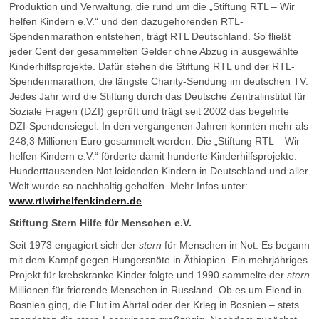
Produktion und Verwaltung, die rund um die „Stiftung RTL – Wir
helfen Kindern e.V.“ und den dazugehörenden RTL-
Spendenmarathon entstehen, trägt RTL Deutschland. So fließt
jeder Cent der gesammelten Gelder ohne Abzug in ausgewählte
Kinderhilfsprojekte. Dafür stehen die Stiftung RTL und der RTL-
Spendenmarathon, die längste Charity-Sendung im deutschen TV.
Jedes Jahr wird die Stiftung durch das Deutsche Zentralinstitut für
Soziale Fragen (DZI) geprüft und trägt seit 2002 das begehrte
DZI-Spendensiegel. In den vergangenen Jahren konnten mehr als
248,3 Millionen Euro gesammelt werden. Die „Stiftung RTL – Wir
helfen Kindern e.V.“ förderte damit hunderte Kinderhilfsprojekte.
Hunderttausenden Not leidenden Kindern in Deutschland und aller
Welt wurde so nachhaltig geholfen. Mehr Infos unter:
www.rtlwirhelfenkindern.de
Stiftung Stern Hilfe für Menschen e.V.
Seit 1973 engagiert sich der
stern
für Menschen in Not. Es begann
mit dem Kampf gegen Hungersnöte in Äthiopien. Ein mehrjähriges
Projekt für krebskranke Kinder folgte und 1990 sammelte der
stern
Millionen für frierende Menschen in Russland. Ob es um Elend in
Bosnien ging, die Flut im Ahrtal oder der Krieg in Bosnien – stets