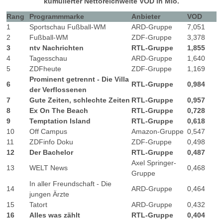
kumulierter Nettoreichweite VOD in Mio.
Rang
Programmmarke
Anbieter
VOD
1
Sportschau Fußball-WM
ARD-Gruppe
7,051
2
Fußball-WM
ZDF-Gruppe
3,378
3
ntv Nachrichten
RTL-Gruppe
1,855
4
Tagesschau
ARD-Gruppe
1,640
5
ZDFheute
ZDF-Gruppe
1,169
Prominent getrennt - Die Villa
6
RTL-Gruppe
0,984
der Verflossenen
7
Gute Zeiten, schlechte Zeiten
RTL-Gruppe
0,957
8
Ex On The Beach
RTL-Gruppe
0,728
9
Temptation Island
RTL-Gruppe
0,618
10
Off Campus
Amazon-Gruppe
0,547
11
ZDFinfo Doku
ZDF-Gruppe
0,498
12
Der Bachelor
RTL-Gruppe
0,487
Axel Springer-
13
WELT News
0,468
Gruppe
In aller Freundschaft - Die
14
ARD-Gruppe
0,464
jungen Ärzte
15
Tatort
ARD-Gruppe
0,432
16
Alles was zählt
RTL-Gruppe
0,404