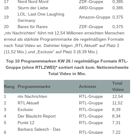
17
Nord Nord Mord
ZDF-Gruppe
0,385
18
Sturm der Liebe
ARD-Gruppe
0,385
LOL: Last One Laughing
19
Amazon-Gruppe
0,375
Germany
20
Bares für Rares
ZDF-Gruppe
0,375
„ntv Nachrichten“ führt mit 12,54 Millionen erreichten Menschen
erneut als stärkste Programmmarke die regelmäßigen Formate
nach Total Video an. Dahinter folgen „RTL Aktuell“ auf Platz 2
(11,52 Mio.) und „Exclusiv“ auf Platz 3 (8,39 Mio.).
Top 10 Programmmarken KW 26 / regelmäßige Formate RTL-
Gruppe (ohne RTLZWEI)* sortiert nach kum. Nettoreichweite
Total Video in Mio.
Total
Rang
Programmmarke
Anbieter
Video
1
ntv Nachrichten
RTL-Gruppe
12,54
2
RTL Aktuell
RTL-Gruppe
11,52
3
Exclusiv
RTL-Gruppe
8,39
4
Der Blaulicht Report
RTL-Gruppe
8,34
5
Punkt 12
RTL-Gruppe
7,31
Barbara Salesch - Das
6
RTL-Gruppe
7,22