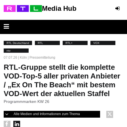
Media Hub
RTL Deutschland
RTL
RTL+
VOX
ntv
07.07.26 | Köln | Pressemitteilung
RTL-Gruppe stellt die komplette
VOD-Top-5 aller privaten Anbieter
/ „Ex On The Beach“ mit bestem
VOD-Wert der aktuellen Staffel
Programmmarken KW 26
Alle Medien und Informationen zum Thema