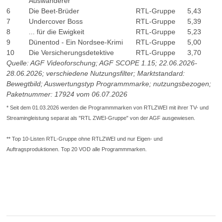
Auswanderer
6
Die Beet-Brüder
RTL-Gruppe
5,43
7
Undercover Boss
RTL-Gruppe
5,39
8
... für die Ewigkeit
RTL-Gruppe
5,23
9
Dünentod - Ein Nordsee-Krimi
RTL-Gruppe
5,00
10
Die Versicherungsdetektive
RTL-Gruppe
3,70
Quelle: AGF Videoforschung; AGF SCOPE 1.15; 22.06.2026-
28.06.2026; verschiedene Nutzungsfilter; Marktstandard:
Bewegtbild; Auswertungstyp Programmmarke; nutzungsbezogen;
Paketnummer: 17924 vom 06.07.2026
* Seit dem 01.03.2026 werden die Programmmarken von RTLZWEI mit ihrer TV- und
Streamingleistung separat als "RTL ZWEI-Gruppe" von der AGF ausgewiesen.
** Top 10-Listen RTL-Gruppe ohne RTLZWEI und nur Eigen- und
Auftragsproduktionen. Top 20 VOD alle Programmmarken.