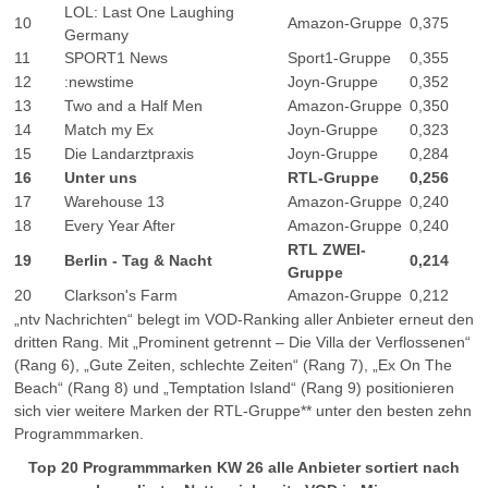
LOL: Last One Laughing
10
Amazon-Gruppe
0,375
Germany
11
SPORT1 News
Sport1-Gruppe
0,355
12
:newstime
Joyn-Gruppe
0,352
13
Two and a Half Men
Amazon-Gruppe
0,350
14
Match my Ex
Joyn-Gruppe
0,323
15
Die Landarztpraxis
Joyn-Gruppe
0,284
16
Unter uns
RTL-Gruppe
0,256
17
Warehouse 13
Amazon-Gruppe
0,240
18
Every Year After
Amazon-Gruppe
0,240
RTL ZWEI-
19
Berlin - Tag & Nacht
0,214
Gruppe
20
Clarkson's Farm
Amazon-Gruppe
0,212
„ntv Nachrichten“ belegt im VOD-Ranking aller Anbieter erneut den
dritten Rang. Mit „Prominent getrennt – Die Villa der Verflossenen“
(Rang 6), „Gute Zeiten, schlechte Zeiten“ (Rang 7), „Ex On The
Beach“ (Rang 8) und „Temptation Island“ (Rang 9) positionieren
sich vier weitere Marken der RTL-Gruppe** unter den besten zehn
Programmmarken.
Top 20 Programmmarken KW 26 alle Anbieter sortiert nach