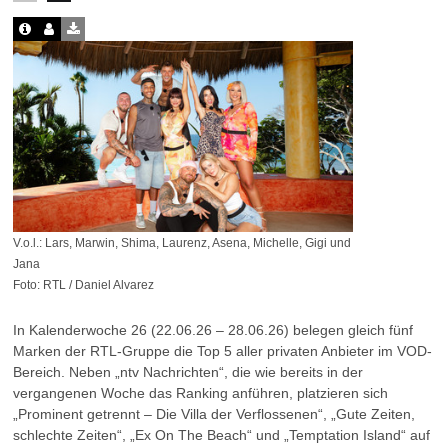
V.o.l.: Lars, Marwin, Shima, Laurenz, Asena, Michelle, Gigi und
Jana
Foto: RTL / Daniel Alvarez
In Kalenderwoche 26 (22.06.26 – 28.06.26) belegen gleich fünf
Marken der RTL-Gruppe die Top 5 aller privaten Anbieter im VOD-
Bereich. Neben „ntv Nachrichten“, die wie bereits in der
vergangenen Woche das Ranking anführen, platzieren sich
„Prominent getrennt – Die Villa der Verflossenen“, „Gute Zeiten,
schlechte Zeiten“, „Ex On The Beach“ und „Temptation Island“ auf