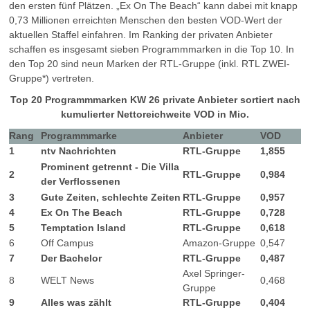
den ersten fünf Plätzen. „Ex On The Beach“ kann dabei mit knapp
0,73 Millionen erreichten Menschen den besten VOD-Wert der
aktuellen Staffel einfahren. Im Ranking der privaten Anbieter
schaffen es insgesamt sieben Programmmarken in die Top 10. In
den Top 20 sind neun Marken der RTL-Gruppe (inkl. RTL ZWEI-
Gruppe*) vertreten.
Top 20 Programmmarken KW 26 private Anbieter sortiert nach
kumulierter Nettoreichweite VOD in Mio.
Rang
Programmmarke
Anbieter
VOD
1
ntv Nachrichten
RTL-Gruppe
1,855
Prominent getrennt - Die Villa
2
RTL-Gruppe
0,984
der Verflossenen
3
Gute Zeiten, schlechte Zeiten
RTL-Gruppe
0,957
4
Ex On The Beach
RTL-Gruppe
0,728
5
Temptation Island
RTL-Gruppe
0,618
6
Off Campus
Amazon-Gruppe
0,547
7
Der Bachelor
RTL-Gruppe
0,487
Axel Springer-
8
WELT News
0,468
Gruppe
9
Alles was zählt
RTL-Gruppe
0,404