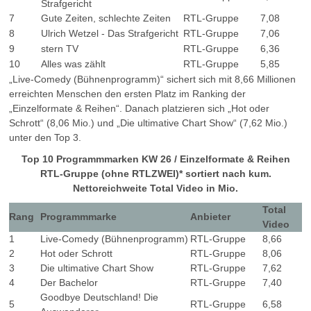
Strafgericht
7
Gute Zeiten, schlechte Zeiten
RTL-Gruppe
7,08
8
Ulrich Wetzel - Das Strafgericht
RTL-Gruppe
7,06
9
stern TV
RTL-Gruppe
6,36
10
Alles was zählt
RTL-Gruppe
5,85
„Live-Comedy (Bühnenprogramm)“ sichert sich mit 8,66 Millionen
erreichten Menschen den ersten Platz im Ranking der
„Einzelformate & Reihen“. Danach platzieren sich „Hot oder
Schrott“ (8,06 Mio.) und „Die ultimative Chart Show“ (7,62 Mio.)
unter den Top 3.
Top 10 Programmmarken KW 26 / Einzelformate & Reihen
RTL-Gruppe (ohne RTLZWEI)* sortiert nach kum.
Nettoreichweite Total Video in Mio.
Total
Rang
Programmmarke
Anbieter
Video
1
Live-Comedy (Bühnenprogramm)
RTL-Gruppe
8,66
2
Hot oder Schrott
RTL-Gruppe
8,06
3
Die ultimative Chart Show
RTL-Gruppe
7,62
4
Der Bachelor
RTL-Gruppe
7,40
Goodbye Deutschland! Die
5
RTL-Gruppe
6,58