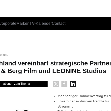
Corporate
Marken
TV-Kalender
Contact
teilung
land vereinbart strategische Partner
& Berg Film und LEONINE Studios
formationen zum Thema
Mehrjähriger Rahmenvertrag zu d
Erwerb der exklusiven Rechte für
Streaming