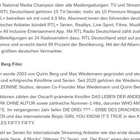
r National Media Champion über alle Mediengattungen: TV und Streamin
 RTL Deutschland gehören 15 TV-Sender, mehr als 10 Premium-Magazi
TL+ betreiben wir mit rund 4,9 Mio. Abonnent:innen den führenden deu
utscher Anbieter bündelt RTL+ Serien, Realitys, Live-Sport, Filme, Mus
er All Inclusive Entertainment App. Mit RTL Radio Deutschland zählt z
 Beteiligungen an 24 Radiosendern dazu. RTL Deutschland setzt auf po
mus und erreicht damit 99 Prozent der Bevölkerung. Mit der Ad Allianc
größten deutschen Vermarkter.
Berg Film:
 wurde 2003 von Quirin Berg und Max Wiedemann gegründet und steht
 und erfolgreiche Kinofilme und Serien. Seit 2020 gehören die Wiede
 LEONINE Studios, dessen Co-Founder Max Wiedemann und Quirin Ber
ktionen zählen der Oscar®-prämierte Kinofilm DAS LEBEN DER ANDE
RK OHNE AUTOR sowie zahlreiche Nummer-1-Hits, darunter WHO AM
E. Im vergangenen Jahr liefen DIE DREI ??? – ERBE DES DRACHEN
d das internationale Biopic GIRL YOU KNOW IT’S TRUE in den Ki
LLES FIFTY FIFTY.
l an Serien für internationale Streaming-Anbieter wie das erste deutsc
eierte Serie „4 Blocks“ (Warner TV Serie), mit „Der Pass“ eines der erste