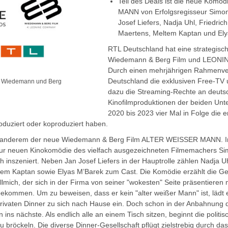
Teil des Deals ist die neue Kom
MANN von Erfolgsregisseur Simo
Josef Liefers, Nadja Uhl, Friedric
Maertens, Meltem Kaptan und El
RTL Deutschland hat eine strategisch
Wiedemann & Berg Film und LEONINE
Durch einen mehrjährigen Rahmenver
Deutschland die exklusiven Free-TV un
, Wiedemann und Berg
dazu die Streaming-Rechte an deuts
Kinofilmproduktionen der beiden Unt
2020 bis 2023 vier Mal in Folge die e
oduziert oder koproduziert haben.
ter anderem der neue Wiedemann & Berg Film ALTER WEISSER MANN. In
 zur neuen Kinokomödie des vielfach ausgezeichneten Filmemachers Si
inszeniert. Neben Jan Josef Liefers in der Hauptrolle zählen Nadja Uh
tem Kaptan sowie Elyas M’Barek zum Cast. Die Komödie erzählt die Ge
llmich, der sich in der Firma von seiner "wokesten" Seite präsentieren
ekommen. Um zu beweisen, dass er kein "alter weißer Mann" ist, lädt 
rivaten Dinner zu sich nach Hause ein. Doch schon in der Anbahnung 
ins nächste. Als endlich alle an einem Tisch sitzen, beginnt die politi
zu bröckeln. Die diverse Dinner-Gesellschaft pflügt zielstrebig durch da