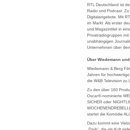
RTL Deutschland ist de
Radio und Podcast. Zu
Digitalangebote. Mit R
im Markt. Als erster de
und Magazintitel in ein
Privatradiogruppen mit
unabhängigen Journalis
Unternehmen über den 
Über Wiedemann und 
Wiedemann & Berg Film
Jahren für hochwertige
die W&B Television zu
Zu den über 160 Produ
Oscar®-nominierte WE
SICHER oder NIGHTLIF
WOCHENENDREBELLEN un
startet die Komödie A
Dazu kommt eine Vielzah
„Dark“, die als Kult gef