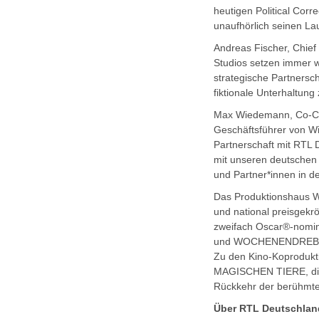
heutigen Political Co
unaufhörlich seinen Lau
Andreas Fischer, Chie
Studios setzen immer w
strategische Partnersch
fiktionale Unterhaltung 
Max Wiedemann, Co-Chi
Geschäftsführer von Wi
Partnerschaft mit RTL D
mit unseren deutschen 
und Partner*innen in de
Das Produktionshaus Wi
und national preisgek
zweifach Oscar®-nom
und WOCHENENDREBELLEN
Zu den Kino-Koproduk
MAGISCHEN TIERE, di
Rückkehr der berühmt
Über RTL Deutschlan