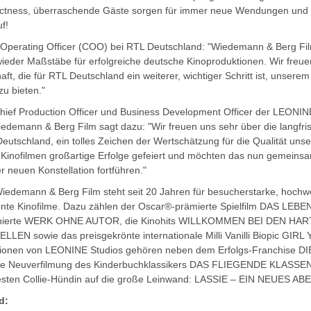
rrectness, überraschende Gäste sorgen für immer neue Wendungen un
f!
f Operating Officer (COO) bei RTL Deutschland: "Wiedemann & Berg 
ieder Maßstäbe für erfolgreiche deutsche Kinoproduktionen. Wir freue
aft, die für RTL Deutschland ein weiterer, wichtiger Schritt ist, unsere
zu bieten."
ef Production Officer und Business Development Officer der LEONIN
edemann & Berg Film sagt dazu: "Wir freuen uns sehr über die langfris
eutschland, ein tolles Zeichen der Wertschätzung für die Qualität unse
Kinofilmen großartige Erfolge gefeiert und möchten das nun gemeins
r neuen Konstellation fortführen."
edemann & Berg Film steht seit 20 Jahren für besucherstarke, hochwer
rönte Kinofilme. Dazu zählen der Oscar®-prämierte Spielfilm DAS LE
inierte WERK OHNE AUTOR, die Kinohits WILLKOMMEN BEI DEN H
 sowie das preisgekrönte internationale Milli Vanilli Biopic GIR
tionen von LEONINE Studios gehören neben dem Erfolgs-Franchise 
e Neuverfilmung des Kinderbuchklassikers DAS FLIEGENDE KLASSE
esten Collie-Hündin auf die große Leinwand: LASSIE – EIN NEUES A
d: