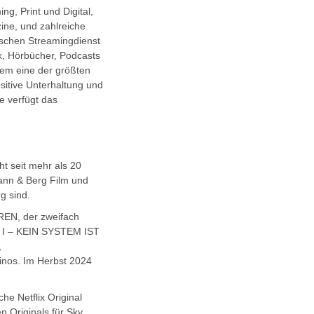
g, Print und Digital,
ne, und zahlreiche
tschen Streamingdienst
ik, Hörbücher, Podcasts
udem eine der größten
sitive Unterhaltung und
e verfügt das
 seit mehr als 20
mann & Berg Film und
g sind.
REN, der zweifach
 I – KEIN SYSTEM IST
,
nos. Im Herbst 2024
he Netflix Original
n Originals für Sky,