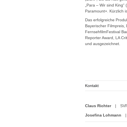
„Para – Wir sind King“ 
Paramount+. Kürzlich ist
Das erfolgreiche Prod
Bayerischer Filmpreis,
FernsehfilmFestival B
Reporter Award, LA Cr
und ausgezeichnet.
Kontakt
Claus Richter
|
SVP
Josefina Lohmann
|