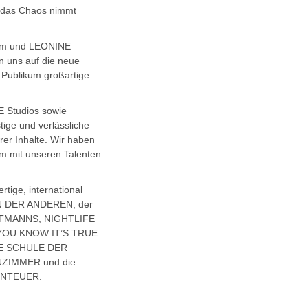
d das Chaos nimmt
Film und LEONINE
n uns auf die neue
m Publikum großartige
E Studios sowie
tige und verlässliche
rer Inhalte. Wir haben
am mit unseren Talenten
tige, international
BEN DER ANDEREN, der
ARTMANNS, NIGHTLIFE
L YOU KNOW IT’S TRUE.
DIE SCHULE DER
NZIMMER und die
BENTEUER.