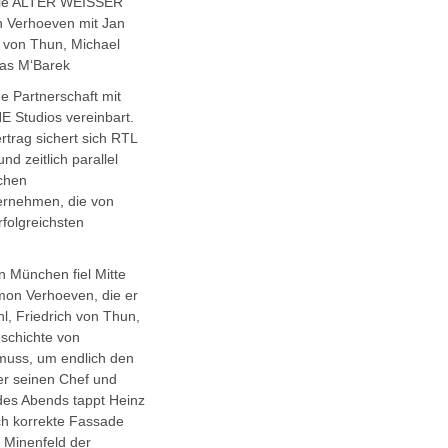
ödie ALTER WEISSER
n Verhoeven mit Jan
h von Thun, Michael
yas M‘Barek
e Partnerschaft mit
 Studios vereinbart.
trag sichert sich RTL
d zeitlich parallel
chen
ernehmen, die von
rfolgreichsten
 München fiel Mitte
mon Verhoeven, die er
l, Friedrich von Thun,
schichte von
 muss, um endlich den
er seinen Chef und
des Abends tappt Heinz
sch korrekte Fassade
s Minenfeld der