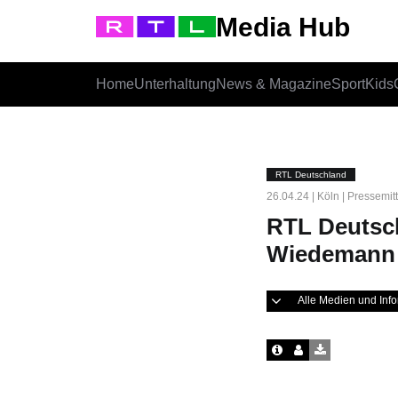
Media Hub
Home
Unterhaltung
News & Magazine
Sport
Kids
RTL Deutschland
26.04.24 | Köln | Pressemit
RTL Deutsch
Wiedemann 
Alle Medien und In