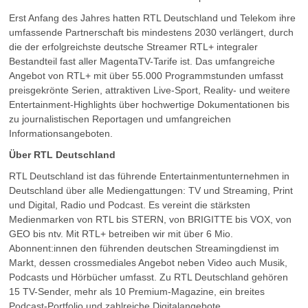
Erst Anfang des Jahres hatten RTL Deutschland und Telekom ihre
umfassende Partnerschaft bis mindestens 2030 verlängert, durch
die der erfolgreichste deutsche Streamer RTL+ integraler
Bestandteil fast aller MagentaTV-Tarife ist. Das umfangreiche
Angebot von RTL+ mit über 55.000 Programmstunden umfasst
preisgekrönte Serien, attraktiven Live-Sport, Reality- und weitere
Entertainment-Highlights über hochwertige Dokumentationen bis
zu journalistischen Reportagen und umfangreichen
Informationsangeboten.
Über RTL Deutschland
RTL Deutschland ist das führende Entertainmentunternehmen in
Deutschland über alle Mediengattungen: TV und Streaming, Print
und Digital, Radio und Podcast. Es vereint die stärksten
Medienmarken von RTL bis STERN, von BRIGITTE bis VOX, von
GEO bis ntv. Mit RTL+ betreiben wir mit über 6 Mio.
Abonnent:innen den führenden deutschen Streamingdienst im
Markt, dessen crossmediales Angebot neben Video auch Musik,
Podcasts und Hörbücher umfasst. Zu RTL Deutschland gehören
15 TV-Sender, mehr als 10 Premium-Magazine, ein breites
Podcast-Portfolio und zahlreiche Digitalangebote.