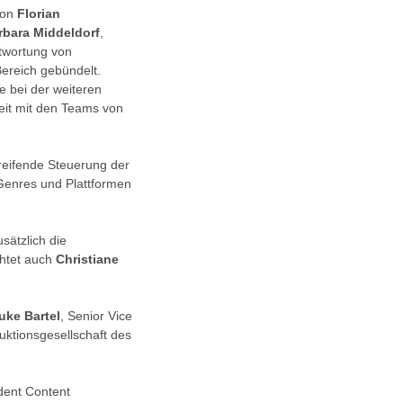
von
Florian
rbara Middeldorf
,
ntwortung von
Bereich gebündelt.
e bei der weiteren
eit mit den Teams von
reifende Steuerung der
 Genres und Plattformen
sätzlich die
chtet auch
Christiane
uke Bartel
, Senior Vice
duktionsgesellschaft des
dent Content