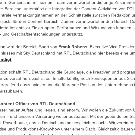
ieben. Gemeinsam mit seinem Team verantwortet er die enge Zusammen
te-Bereiche, unterstützt die Integration der Content-Aktivitäten von R
entrale Vermarktungsthemen an der Schnittstelle zwischen Redaktion u
Projects für den Content-Bereich. Zudem verantwortet er den Bereich 
ierte Insights zu Zielgruppen, Performance und Wirkung von Inhalten li
- und Geschäftsentscheidungen unterstützt.
ion wird der Bereich Sport von
Frank Robens
, Executive Vice Presiden
usses mit Sky Deutschland hat RTL Deutschland hier bereits eine u
ndigt
.
tion schafft RTL Deutschland die Grundlage, die kreativen und progr
 zu verzahnen. Ziel ist es, Inhalte künftig noch konsequenter aus Sic
bergreifend auszuspielen und die führende Position des Unternehmens i
g auszubauen.
Content Officer von RTL Deutschland:
eser neuen Aufstellung liegen, sind enorm. Wir wollen die Zukunft von 
talten – und unseren Vorsprung weiter ausbauen. Mit der gebündelten S
nt-Powerhouse, das in Deutschland seinesgleichen sucht. Wir vereine
ertise und Produktions-Know-how unter einem Dach. Gleichzeitig bauen w