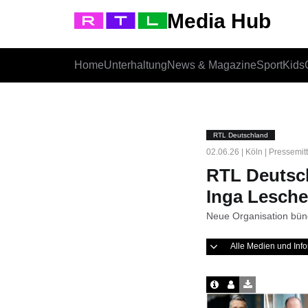
Media Hub
Home
Unterhaltung
News & Magazine
Sport
Kids
RTL Deutschland
02.06.26 | Köln | Pressemit
RTL Deutsch
Inga Lesche
Neue Organisation bünd
Alle Medien und In