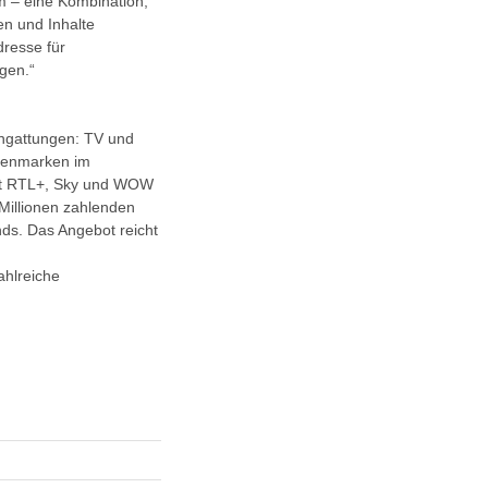
m – eine Kombination,
en und Inhalte
dresse für
ngen.“
engattungen: TV und
dienmarken im
Mit RTL+, Sky und WOW
Millionen zahlenden
ds. Das Angebot reicht
ahlreiche