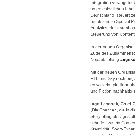
Integration vorangetr
unterschiedlichen Inhal
Deutschland, steuert z
redaktionelle Special 
Analytics, der datenbas
Steuerung von Content
In der neuen Organisat
Zuge des Zusammenschl
Neuaufstellung
angekü
Mit der neuen Organisa
RTL und Sky noch enger
entwickeln, plattformü
und Fiction nachhalti
Inga Leschek, Chief 
„Die Chancen, die in di
Storytelling aktiv ges
schaffen wir ein Conte
Kreativität, Sport-Exp