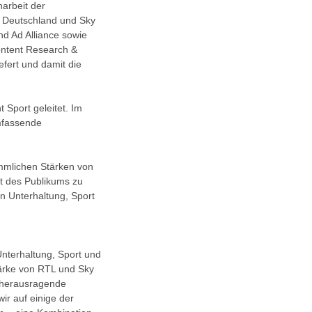
arbeit der
TL Deutschland und Sky
nd Ad Alliance sowie
Content Research &
efert und damit die
t Sport geleitet. Im
mfassende
ammlichen Stärken von
ht des Publikums zu
n Unterhaltung, Sport
Unterhaltung, Sport und
tärke von RTL und Sky
n herausragende
ir auf einige der