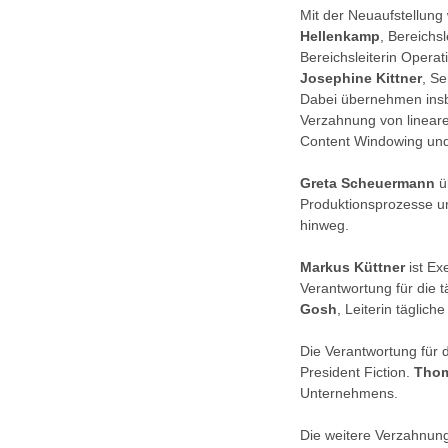
Mit der Neuaufstellun
Hellenkamp
, Bereichs
Bereichsleiterin Opera
Josephine Kittner
, Se
Dabei übernehmen insbe
Verzahnung von lineare
Content Windowing und
Greta Scheuermann
ü
Produktionsprozesse un
hinweg.
Markus Küttner
ist Ex
Verantwortung für die
Gosh
, Leiterin täglic
Die Verantwortung für d
President Fiction.
Thom
Unternehmens.
Die weitere Verzahnung