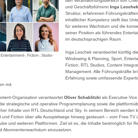
den Verantwortungsbereich von Chief
und Geschäftsführerin
Inga Lesche
Struktur, erfahrenen Führungskräfte
inhaltlicher Kompetenz stellt das U
für weiteres Wachstum und die kons
seiner Position als führendes Enter
im deutschsprachigen Raum.
Inga Leschek verantwortet künftig di
ntertainment-, Fiction-, Studio-
Windowing & Planning, Sport, Entert
Fiction, RTL Studios, Content Integra
Management. Alle Führungskräfte bri
Erfahrung sowie umfassende Expertise
en mit.
ontent-Organisation verantwortet
Oliver Schablitzki
als Executive Vice
die strategische und operative Programmplanung sowie die plattformü
cher Inhalte von RTL Deutschland und Sky. In seinem Bereich werden 
t und Fiction über alle Ausspielwege hinweg gesteuert – vom Free-TV
be und weiteren Plattformen. Ziel ist es, die Inhalte bestmöglich für R
nd Abonnentenwachstum einzusetzen.