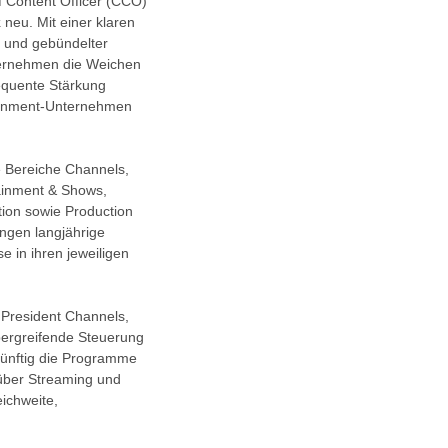
 Content Officer (CCO)
k
neu. Mit einer klaren
n und gebündelter
nternehmen die Weichen
equente Stärkung
tainment-Unternehmen
e Bereiche Channels,
ainment & Shows,
tion sowie Production
ngen langjährige
 in ihren jeweiligen
 President Channels,
bergreifende Steuerung
künftig die Programme
 über Streaming und
eichweite,