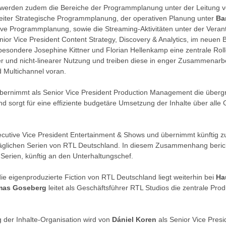
g werden zudem die Bereiche der Programmplanung unter der Leitung 
leiter Strategische Programmplanung, der operativen Planung unter
Ba
tive Programmplanung, sowie die Streaming-Aktivitäten unter der Vera
nior Vice President Content Strategy, Discovery & Analytics, im neuen 
sondere Josephine Kittner und Florian Hellenkamp eine zentrale Roll
r und nicht-linearer Nutzung und treiben diese in enger Zusammenarb
 Multichannel voran.
bernimmt als Senior Vice President Production Management die überg
d sorgt für eine effiziente budgetäre Umsetzung der Inhalte über alle
ecutive Vice President Entertainment & Shows und übernimmt künftig zu
 täglichen Serien von RTL Deutschland. In diesem Zusammenhang beri
he Serien, künftig an den Unterhaltungschef.
ie eigenproduzierte Fiction von RTL Deutschland liegt weiterhin bei
Ha
as Goseberg
leitet als Geschäftsführer RTL Studios die zentrale Pro
 der Inhalte-Organisation wird von
Dániel Koren
als Senior Vice Presi