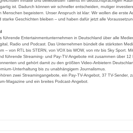
lgreichsten Inhalte und beliebtesten Talents im deutschsprachigen Rau
igartig ist. Dadurch können wir schneller entscheiden, mutiger investier
en Menschen begeistern. Unser Anspruch ist klar: Wir wollen die erste A
d starke Geschichten bleiben – und haben dafür jetzt alle Voraussetzu
d
as führende Entertainmentunternehmen in Deutschland über alle Medi
igital, Radio und Podcast. Das Unternehmen bündelt die stärksten Me
m – von RTL bis STERN, von VOX bis WOW, von ntv bis Sky Sport. 
and führende Streaming- und Pay-TV-Angebote mit zusammen über 12 
nnenten und gehört damit zu den größten Video-Anbietern Deutschlan
remium-Unterhaltung bis zu unabhängigem Journalismus.
hören zwei Streamingangebote, ein Pay-TV-Angebot, 37 TV-Sender, z
ium-Magazine und ein breites Podcast-Angebot.