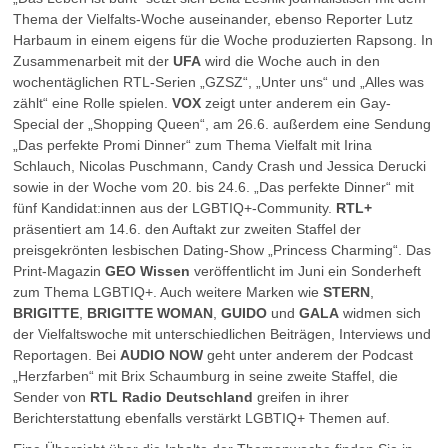
Thema der Vielfalts-Woche auseinander, ebenso Reporter Lutz
Harbaum in einem eigens für die Woche produzierten Rapsong. In
Zusammenarbeit mit der
UFA
wird die Woche auch in den
wochentäglichen RTL-Serien „GZSZ“, „Unter uns“ und „Alles was
zählt“ eine Rolle spielen.
VOX
zeigt unter anderem ein Gay-
Special der „Shopping Queen“, am 26.6. außerdem eine Sendung
„Das perfekte Promi Dinner“ zum Thema Vielfalt mit Irina
Schlauch, Nicolas Puschmann, Candy Crash und Jessica Derucki
sowie in der Woche vom 20. bis 24.6. „Das perfekte Dinner“ mit
fünf Kandidat:innen aus der LGBTIQ+-Community.
RTL+
präsentiert am 14.6. den Auftakt zur zweiten Staffel der
preisgekrönten lesbischen Dating-Show „Princess Charming“. Das
Print-Magazin
GEO Wissen
veröffentlicht im Juni ein Sonderheft
zum Thema LGBTIQ+. Auch weitere Marken wie
STERN
,
BRIGITTE
,
BRIGITTE WOMAN
,
GUIDO
und
GALA
widmen sich
der Vielfaltswoche mit unterschiedlichen Beiträgen, Interviews und
Reportagen. Bei
AUDIO NOW
geht unter anderem der Podcast
„Herzfarben“ mit Brix Schaumburg in seine zweite Staffel, die
Sender von
RTL Radio Deutschland
greifen in ihrer
Berichterstattung ebenfalls verstärkt LGBTIQ+ Themen auf.