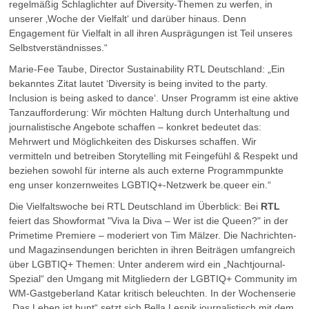
regelmäßig Schlaglichter auf Diversity-Themen zu werfen, in
unserer ‚Woche der Vielfalt‘ und darüber hinaus. Denn
Engagement für Vielfalt in all ihren Ausprägungen ist Teil unseres
Selbstverständnisses.“
Marie-Fee Taube, Director Sustainability RTL Deutschland: „Ein
bekanntes Zitat lautet ‘Diversity is being invited to the party.
Inclusion is being asked to dance‘. Unser Programm ist eine aktive
Tanzaufforderung: Wir möchten Haltung durch Unterhaltung und
journalistische Angebote schaffen – konkret bedeutet das:
Mehrwert und Möglichkeiten des Diskurses schaffen. Wir
vermitteln und betreiben Storytelling mit Feingefühl & Respekt und
beziehen sowohl für interne als auch externe Programmpunkte
eng unser konzernweites LGBTIQ+-Netzwerk be.queer ein.“
Die Vielfaltswoche bei RTL Deutschland im Überblick: Bei
RTL
feiert das Showformat "Viva la Diva – Wer ist die Queen?" in der
Primetime Premiere – moderiert von Tim Mälzer. Die Nachrichten-
und Magazinsendungen berichten in ihren Beiträgen umfangreich
über LGBTIQ+ Themen: Unter anderem wird ein „Nachtjournal-
Spezial“ den Umgang mit Mitgliedern der LGBTIQ+ Community im
WM-Gastgeberland Katar kritisch beleuchten. In der Wochenserie
„Das Leben ist bunt“ setzt sich Bella Lesnik journalistisch mit dem