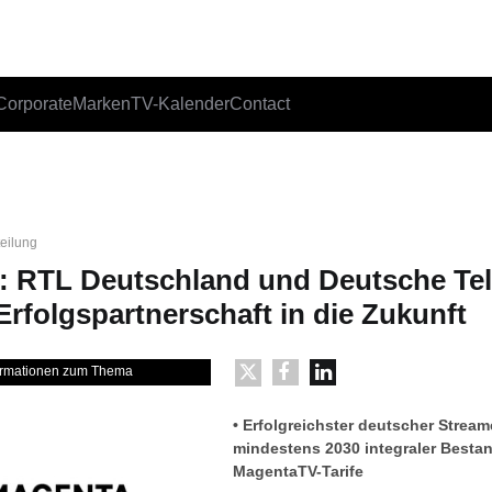
Corporate
Marken
TV-Kalender
Contact
teilung
: RTL Deutschland und Deutsche Te
Erfolgspartnerschaft in die Zukunft
formationen zum Thema
• Erfolgreichster deutscher Strea
mindestens 2030 integraler Bestand
MagentaTV-Tarife