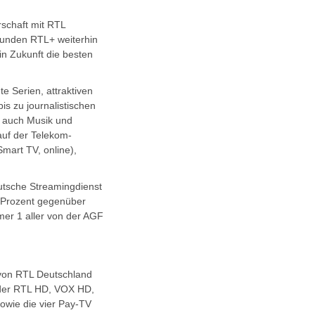
schaft mit RTL
 Kunden RTL+ weiterhin
in Zukunft die besten
 Serien, attraktiven
is zu journalistischen
s auch Musik und
uf der Telekom-
mart TV, online),
utsche Streamingdienst
6 Prozent gegenüber
mer 1 aller von der AGF
von RTL Deutschland
nder RTL HD, VOX HD,
ie die vier Pay-TV