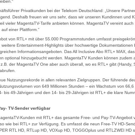
eiben.“
ftsführer Privatkunden bei der Telekom Deutschland: „Unsere Partner
ragend. Deshalb freuen wir uns sehr, dass wir unseren Kundinnen und
dteil vieler MagentaTV-Tarife anbieten können. MagentaTV vereint auch 
auf einer Plattform.“
bot von RTL+ mit über 55.000 Programmstunden umfasst preisgekrönte
nd weitere Entertainment-Highlights über hochwertige Dokumentationen b
reichen Informationsangeboten. Das All Inclusive Abo RTL+ MAX, da
nn optional hinzugebucht werden. MagentaTV Kunden können zudem a
z.B. der MagentaTV One aber auch überall, wo es RTL+ gibt (Handy, S
abrufen.
ue Nutzungsrekorde in allen relevanten Zielgruppen. Der führende de
n Nutzungsvolumen von 649 Millionen Stunden – ein Wachstum von 66,
4- bis 49-Jährigen und den 14- bis 29-Jährigen ist RTL+ die klare Num
Pay- TV-Sender verfügbar
 MagentaTV-Kunden mit RTL+ das gesamte Free- und Pay-TV-Angebot 
o wie bei RTL+ zur Verfügung. Es umfasst die neun Free-TV HD-Se
UPER RTL HD, RTLup HD, VOXup HD, TOGGOplus und RTLZWEI HD sow