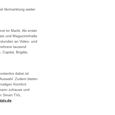
d Vermarktung weiter
st im Markt. Als erster
asts und Magazininhalte
mstunden an Video- und
 mehrere tausend
apital, Brigitte,
stenlos dabei ist
 Auswahl. Zudem bieten
nmaligen Komfort.
 kann zuhause und
r Smart TVs,
atv.de