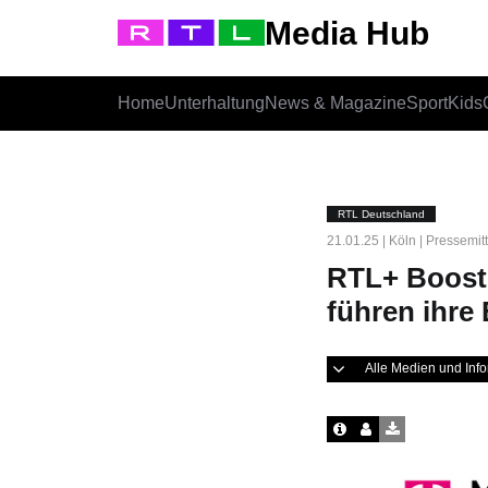
Media Hub
Home
Unterhaltung
News & Magazine
Sport
Kids
RTL Deutschland
21.01.25 | Köln | Pressemit
RTL+ Boost
führen ihre 
Alle Medien und In