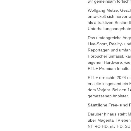
wir gemeinsam fortschr
Wolfgang Metze, Geschä
entwickelt sich hervor
als attraktiven Bestan
Unterhaltungsangebote 
Das umfangreiche Ange
Live-Sport, Reality- u
Reportagen und umfang
Hörbücher umfasst, ka
eigenen Hardware, wie 
RTL+ Premium Inhalte 
RTL+ erreichte 2024 ne
erzielte insgesamt ei
dem Vorjahr. Bei den 1
gemessenen Anbieter.
Sämtliche Free- und 
Darüber hinaus steht
über Magenta TV ebens
NITRO HD, ntv HD, S