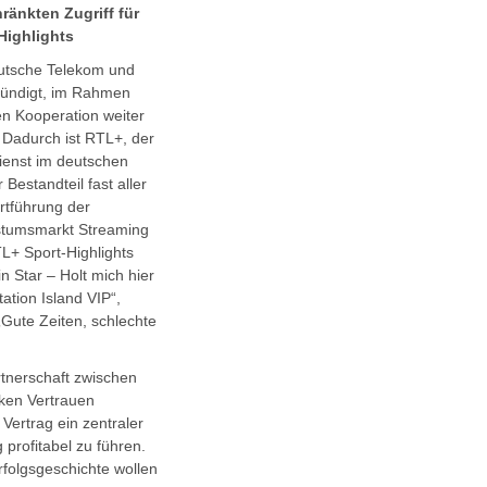
ränkten Zugriff für
Highlights
eutsche Telekom und
ündigt, im Rahmen
en Kooperation weiter
 Dadurch ist RTL+, der
ienst im deutschen
Bestandteil fast aller
ortführung der
hstumsmarkt Streaming
L+ Sport-Highlights
n Star – Holt mich hier
tion Island VIP“,
„Gute Zeiten, schlechte
rtnerschaft zwischen
rken Vertrauen
ertrag ein zentraler
profitabel zu führen.
rfolgsgeschichte wollen