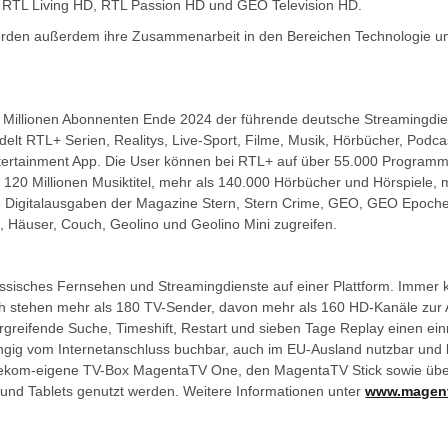
RTL Living HD, RTL Passion HD und GEO Television HD.
den außerdem ihre Zusammenarbeit in den Bereichen Technologie un
6 Millionen Abonnenten Ende 2024 der führende deutsche Streamingdien
delt RTL+ Serien, Realitys, Live-Sport, Filme, Musik, Hörbücher, Podc
 Entertainment App. Die User können bei RTL+ auf über 55.000 Program
 120 Millionen Musiktitel, mehr als 140.000 Hörbücher und Hörspiele,
Digitalausgaben der Magazine Stern, Stern Crime, GEO, GEO Epoche, C
 Häuser, Couch, Geolino und Geolino Mini zugreifen.
sisches Fernsehen und Streamingdienste auf einer Plattform. Immer ko
h stehen mehr als 180 TV-Sender, davon mehr als 160 HD-Kanäle zur
rgreifende Suche, Timeshift, Restart und sieben Tage Replay einen ei
gig vom Internetanschluss buchbar, auch im EU-Ausland nutzbar und
lekom-eigene TV-Box MagentaTV One, den MagentaTV Stick sowie übe
und Tablets genutzt werden. Weitere Informationen unter
www.magent