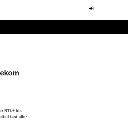
lekom
mer RTL+ bis
teil fast aller