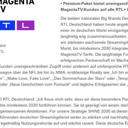
• Premium-Paket bietet uneingesch
MagentaTV-Kunden auf alle RTL+ 
Die beiden nationalen Big Brands D
RTL Deutschland haben heute angek
einer im deutschen Markt einzigartig
langfristig eng zusammenzuarbeiten.
am stärksten wachsende Streamingd
land
Markt, bis mindestens 2030 integraler 
RTL
MagentaTV-Tarife. Die langfristige F
erfolgreichen Partnerschaft im Wac
Kunden uneingeschränkten Zugriff unter anderem auf umfangreiche RT
gue über die NFL bis hin zu MMA, erstklassige Reality wie „Ich bin ei
or“, „Make Love, Fake Love“, „Das Sommerhaus der Stars“ oder „Tempta
i“ oder „Neue Geschichten vom Pumuckl“ und tägliche Erfolgsserien wie 
 RTL Deutschland: „Ich freue mich sehr, dass wir diese besondere Pa
s mindestens 2030 fortführen können. Sie ist geprägt von einem sta
gemeinsamen Ambitionen. Für unsere Strategie SHINE 2030 ist dieser V
führenden deutschen Streamingdienst weiter zu stärken und nachhaltig 
+ regelmäßig Nutzungsrekorde auf und wächst rasant. Diese deutsche E