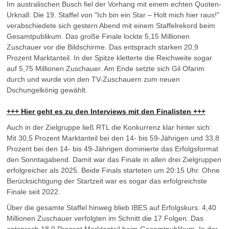
Im australischen Busch fiel der Vorhang mit einem echten Quoten-
Urknall: Die 19. Staffel von "Ich bin ein Star – Holt mich hier raus!"
verabschiedete sich gestern Abend mit einem Staffelrekord beim
Gesamtpublikum. Das große Finale lockte 5,15 Millionen
Zuschauer vor die Bildschirme. Das entsprach starken 20,9
Prozent Marktanteil. In der Spitze kletterte die Reichweite sogar
auf 5,75 Millionen Zuschauer. Am Ende setzte sich Gil Ofarim
durch und wurde von den TV-Zuschauern zum neuen
Dschungelkönig gewählt.
+++ Hier geht es zu den Interviews mit den Finalisten +++
Auch in der Zielgruppe ließ RTL die Konkurrenz klar hinter sich:
Mit 30,5 Prozent Marktanteil bei den 14- bis 59-Jährigen und 33,8
Prozent bei den 14- bis 49-Jährigen dominierte das Erfolgsformat
den Sonntagabend. Damit war das Finale in allen drei Zielgruppen
erfolgreicher als 2025. Beide Finals starteten um 20:15 Uhr. Ohne
Berücksichtigung der Startzeit war es sogar das erfolgreichste
Finale seit 2022.
Über die gesamte Staffel hinweg blieb IBES auf Erfolgskurs: 4,40
Millionen Zuschauer verfolgten im Schnitt die 17 Folgen. Das