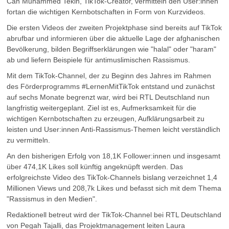
Can Muhammed Tekin, TikTok-Creator, vermitteln den User:innen
fortan die wichtigen Kernbotschaften in Form von Kurzvideos.
Die ersten Videos der zweiten Projektphase sind bereits auf TikTok
abrufbar und informieren über die aktuelle Lage der afghanischen
Bevölkerung, bilden Begriffserklärungen wie "halal" oder "haram"
ab und liefern Beispiele für antimuslimischen Rassismus.
Mit dem TikTok-Channel, der zu Beginn des Jahres im Rahmen
des Förderprogramms #LernenMitTikTok entstand und zunächst
auf sechs Monate begrenzt war, wird bei RTL Deutschland nun
langfristig weitergeplant. Ziel ist es, Aufmerksamkeit für die
wichtigen Kernbotschaften zu erzeugen, Aufklärungsarbeit zu
leisten und User:innen Anti-Rassismus-Themen leicht verständlich
zu vermitteln.
An den bisherigen Erfolg von 18,1K Follower:innen und insgesamt
über 474,1K Likes soll künftig angeknüpft werden. Das
erfolgreichste Video des TikTok-Channels bislang verzeichnet 1,4
Millionen Views und 208,7k Likes und befasst sich mit dem Thema
"Rassismus in den Medien".
Redaktionell betreut wird der TikTok-Channel bei RTL Deutschland
von Pegah Tajalli, das Projektmanagement leiten Laura