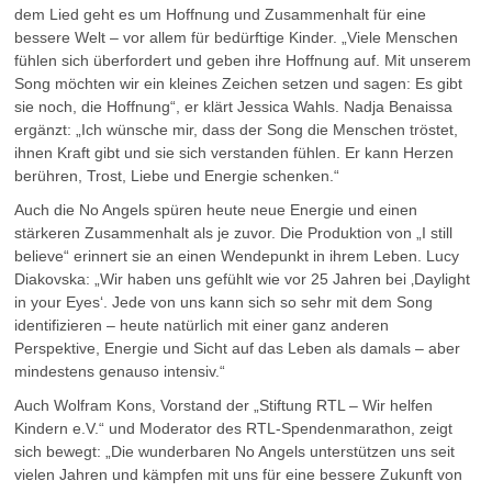
dem Lied geht es um Hoffnung und Zusammenhalt für eine
bessere Welt – vor allem für bedürftige Kinder. „Viele Menschen
fühlen sich überfordert und geben ihre Hoffnung auf. Mit unserem
Song möchten wir ein kleines Zeichen setzen und sagen: Es gibt
sie noch, die Hoffnung“, er klärt Jessica Wahls. Nadja Benaissa
ergänzt: „Ich wünsche mir, dass der Song die Menschen tröstet,
ihnen Kraft gibt und sie sich verstanden fühlen. Er kann Herzen
berühren, Trost, Liebe und Energie schenken.“
Auch die No Angels spüren heute neue Energie und einen
stärkeren Zusammenhalt als je zuvor. Die Produktion von „I still
believe“ erinnert sie an einen Wendepunkt in ihrem Leben. Lucy
Diakovska: „Wir haben uns gefühlt wie vor 25 Jahren bei ‚Daylight
in your Eyes‘. Jede von uns kann sich so sehr mit dem Song
identifizieren – heute natürlich mit einer ganz anderen
Perspektive, Energie und Sicht auf das Leben als damals – aber
mindestens genauso intensiv.“
Auch Wolfram Kons, Vorstand der „Stiftung RTL – Wir helfen
Kindern e.V.“ und Moderator des RTL-Spendenmarathon, zeigt
sich bewegt: „Die wunderbaren No Angels unterstützen uns seit
vielen Jahren und kämpfen mit uns für eine bessere Zukunft von