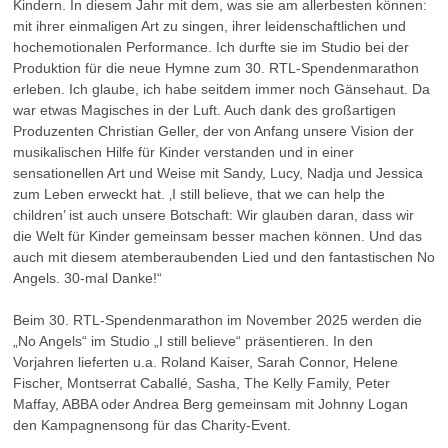
Kindern. In diesem Jahr mit dem, was sie am allerbesten können:
mit ihrer einmaligen Art zu singen, ihrer leidenschaftlichen und
hochemotionalen Performance. Ich durfte sie im Studio bei der
Produktion für die neue Hymne zum 30. RTL-Spendenmarathon
erleben. Ich glaube, ich habe seitdem immer noch Gänsehaut. Da
war etwas Magisches in der Luft. Auch dank des großartigen
Produzenten Christian Geller, der von Anfang unsere Vision der
musikalischen Hilfe für Kinder verstanden und in einer
sensationellen Art und Weise mit Sandy, Lucy, Nadja und Jessica
zum Leben erweckt hat. ‚I still believe, that we can help the
children’ ist auch unsere Botschaft: Wir glauben daran, dass wir
die Welt für Kinder gemeinsam besser machen können. Und das
auch mit diesem atemberaubenden Lied und den fantastischen No
Angels. 30-mal Danke!“
Beim 30. RTL-Spendenmarathon im November 2025 werden die
„No Angels“ im Studio „I still believe“ präsentieren. In den
Vorjahren lieferten u.a. Roland Kaiser, Sarah Connor, Helene
Fischer, Montserrat Caballé, Sasha, The Kelly Family, Peter
Maffay, ABBA oder Andrea Berg gemeinsam mit Johnny Logan
den Kampagnensong für das Charity-Event.