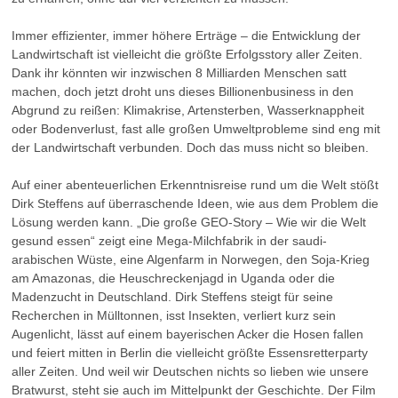
Immer effizienter, immer höhere Erträge – die Entwicklung der
Landwirtschaft ist vielleicht die größte Erfolgsstory aller Zeiten.
Dank ihr könnten wir inzwischen 8 Milliarden Menschen satt
machen, doch jetzt droht uns dieses Billionenbusiness in den
Abgrund zu reißen: Klimakrise, Artensterben, Wasserknappheit
oder Bodenverlust, fast alle großen Umweltprobleme sind eng mit
der Landwirtschaft verbunden. Doch das muss nicht so bleiben.
Auf einer abenteuerlichen Erkenntnisreise rund um die Welt stößt
Dirk Steffens auf überraschende Ideen, wie aus dem Problem die
Lösung werden kann. „Die große GEO-Story – Wie wir die Welt
gesund essen“ zeigt eine Mega-Milchfabrik in der saudi-
arabischen Wüste, eine Algenfarm in Norwegen, den Soja-Krieg
am Amazonas, die Heuschreckenjagd in Uganda oder die
Madenzucht in Deutschland. Dirk Steffens steigt für seine
Recherchen in Mülltonnen, isst Insekten, verliert kurz sein
Augenlicht, lässt auf einem bayerischen Acker die Hosen fallen
und feiert mitten in Berlin die vielleicht größte Essensretterparty
aller Zeiten. Und weil wir Deutschen nichts so lieben wie unsere
Bratwurst, steht sie auch im Mittelpunkt der Geschichte. Der Film