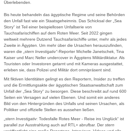
Überlebenden.
Bis heute behandeln das ägyptische Regime und seine Behörden
den Unfall fast wie ein Staatsgeheimnis. Das Schicksal der „Sea
Story“ ist Teil einer beispiellosen Unfallserie von
Tauchsafarischiffen auf dem Roten Meer. Seit 2022 gingen
weltweit mehrere Dutzend Tauchsafarischiffe unter, mehr als jedes
Zweite in Ägypten. Um mehr über die Ursachen herauszufinden,
waren die „
stern Investigativ“-
Reporter Michelle Janetschek, Tina
Kaiser und Marc Neller undercover in Ägyptens Militärdiktatur. Als
Touristen oder Investoren getarnt und mit Kameras ausgestattet,
erleben sie, dass Polizei und Militär dort omnipräsent sind.
Mit fiktiven Identitäten gelingt es den Reportern, Insider zu treffen
und die Ermittlungsakte der ägyptischen Staatsanwaltschaft zum
Unfall der „Sea Story“ zu besorgen. Diese beschreibt auf rund 600
Seiten ein Versagen auf vielen Ebenen. Und somit ein anderes
Bild von den Hintergründen des Unfalls und seinen Ursachen, als
Politiker und offizielle Stellen es aussehen ließen.
„
stern Investigativ
: Todesfalle Rotes Meer - Reise ins Unglück“ ist
parallel zur Ausstrahlung auch auf RTL+ abrufbar. Der
stern