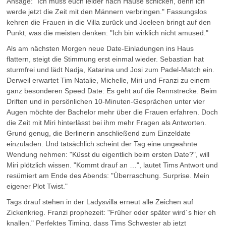
Ansage: "Ich muss euch leider nach Hause schicken, denn ich
werde jetzt die Zeit mit den Männern verbringen." Fassungslos
kehren die Frauen in die Villa zurück und Joeleen bringt auf den
Punkt, was die meisten denken: "Ich bin wirklich nicht amused."
Als am nächsten Morgen neue Date-Einladungen ins Haus
flattern, steigt die Stimmung erst einmal wieder. Sebastian hat
sturmfrei und lädt Nadja, Katarina und Josi zum Padel-Match ein.
Derweil erwartet Tim Natalie, Michelle, Miri und Franzi zu einem
ganz besonderen Speed Date: Es geht auf die Rennstrecke. Beim
Driften und in persönlichen 10-Minuten-Gesprächen unter vier
Augen möchte der Bachelor mehr über die Frauen erfahren. Doch
die Zeit mit Miri hinterlässt bei ihm mehr Fragen als Antworten.
Grund genug, die Berlinerin anschließend zum Einzeldate
einzuladen. Und tatsächlich scheint der Tag eine ungeahnte
Wendung nehmen: "Küsst du eigentlich beim ersten Date?", will
Miri plötzlich wissen. "Kommt drauf an …", lautet Tims Antwort und
resümiert am Ende des Abends: "Überraschung. Surprise. Mein
eigener Plot Twist."
Tags drauf stehen in der Ladysvilla erneut alle Zeichen auf
Zickenkrieg. Franzi prophezeit: "Früher oder später wird´s hier eh
knallen." Perfektes Timing, dass Tims Schwester ab jetzt