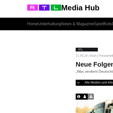
Media Hub
Home
Unterhaltung
News & Magazine
Sport
Kids
RTL
21.04.26 | Köln | Pressemit
Neue Folge
„Was verdient Deutschl
Alle Medien und In