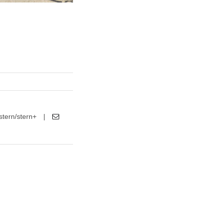
stern/stern+
|