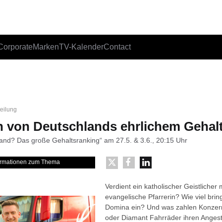
Corporate
Marken
TV-Kalender
Contact
teilung
n von Deutschlands ehrlichem Geha
and? Das große Gehaltsranking“ am 27.5. & 3.6., 20:15 Uhr
formationen zum Thema
Verdient ein katholischer Geistlicher 
evangelische Pfarrerin? Wie viel bring
Domina ein? Und was zahlen Konzern
oder Diamant Fahrräder ihren Angest