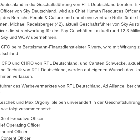
eutschland in die Geschäftsführung von RTL Deutschland berufen: Elk
g Officer von Sky Deutschland, wird als Chief Human Resources Office
 des Bereichs People & Culture und damit eine zentrale Rolle für die I
. Michael Radelsberger (42), aktuell Geschäftsführer von Sky Austr
icer die Verantwortung für das Pay-Geschäft mit aktuell rund 12,3 Mill
, Sky und WOW übernehmen.
ll CFO beim Bertelsmann-Finanzdienstleister Riverty, wird mit Wirkung 
tschland.
uell CFO und CHRO von RTL Deutschland, und Carsten Schwecke, aktuel
 und Technik von RTL Deutschland, werden auf eigenen Wunsch das U
ehmen verlassen.
führer des Werbevermarktes von RTL Deutschland, Ad Alliance, berichte
.
 Leschek und Max Orgonyi bleiben unverändert in der Geschäftsführun
g wie folgt zusammensetzt:
hief Executive Officer
ief Operating Officer
nancial Officer
 Content Officer