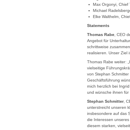
Max Orgonyi, Chief 
Michael Radelsberge
Elke Walthelm, Chi
Statements
Thomas Rabe
, CEO d
Angebot für Unterhalt
schrittweise zusammenf
realisieren. Unser Ziel
Thomas Rabe weiter: „I
vielseitige Führungskr
von Stephan Schmitter 
Geschäftsführung wünsc
mich herzlich bei Ingri
und wünsche ihnen für 
Stephan Schmitter
, C
unterstreicht unseren 
insbesondere auf das S
die Interessen unseres
diesem starken, vielse