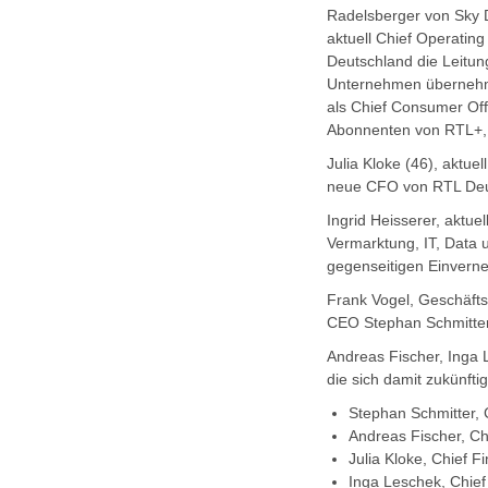
Radelsberger von Sky D
aktuell Chief Operatin
Deutschland die Leitung
Unternehmen übernehmen
als Chief Consumer Off
Abonnenten von RTL+
Julia Kloke (46), aktue
neue CFO von RTL Deu
Ingrid Heisserer, akt
Vermarktung, IT, Data
gegenseitigen Einvern
Frank Vogel, Geschäfts
CEO Stephan Schmitter
Andreas Fischer, Inga
die sich damit zukünfti
Stephan Schmitter, C
Andreas Fischer, Ch
Julia Kloke, Chief Fi
Inga Leschek, Chief