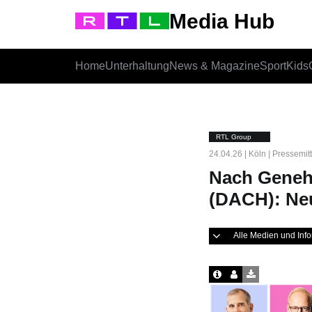
Media Hub
Home
Unterhaltung
News & Magazine
Sport
Kids
RTL Group
24.04.26 | Köln | Pressemit
Nach Geneh
(DACH): Ne
Alle Medien und In