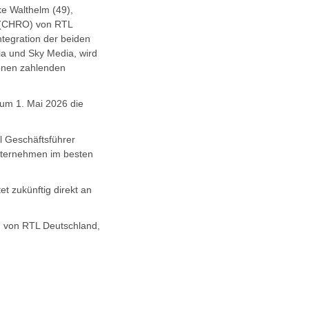
e Walthelm (49),
r (CHRO) von RTL
ntegration der beiden
ia und Sky Media, wird
ionen zahlenden
zum 1. Mai 2026 die
l Geschäftsführer
nternehmen im besten
t zukünftig direkt an
g von RTL Deutschland,