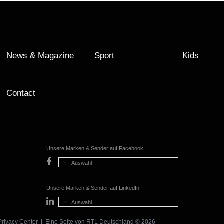
News & Magazine
Sport
Kids
Contact
Unsere Marken & Sender auf Facebook
Auswahl
Unsere Marken & Sender auf LinkedIn
Auswahl
Privacy Center
| Eine Seite von
RTL Deutschland
© 2026