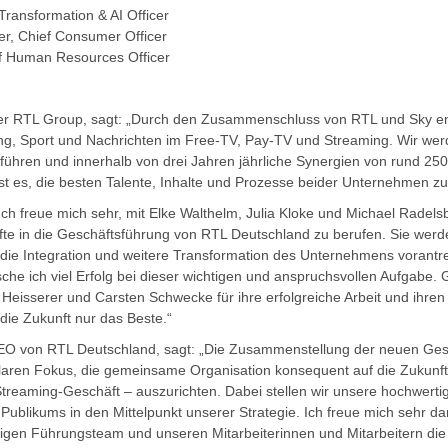
Transformation & AI Officer
r, Chief Consumer Officer
ef Human Resources Officer
er RTL Group, sagt: „Durch den Zusammenschluss von RTL und Sky ents
ung, Sport und Nachrichten im Free-TV, Pay-TV und Streaming. Wir we
ühren und innerhalb von drei Jahren jährliche Synergien von rund 250
 ist es, die besten Talente, Inhalte und Prozesse beider Unternehmen zu
ch freue mich sehr, mit Elke Walthelm, Julia Kloke und Michael Radel
äfte in die Geschäftsführung von RTL Deutschland zu berufen. Sie werd
die Integration und weitere Transformation des Unternehmens vorantr
he ich viel Erfolg bei dieser wichtigen und anspruchsvollen Aufgabe. G
d Heisserer und Carsten Schwecke für ihre erfolgreiche Arbeit und ihre
die Zukunft nur das Beste.“
EO von RTL Deutschland, sagt: „Die Zusammenstellung der neuen Ges
klaren Fokus, die gemeinsame Organisation konsequent auf die Zukunf
treaming-Geschäft – auszurichten. Dabei stellen wir unsere hochwertig
 Publikums in den Mittelpunkt unserer Strategie. Ich freue mich sehr d
itigen Führungsteam und unseren Mitarbeiterinnen und Mitarbeitern di