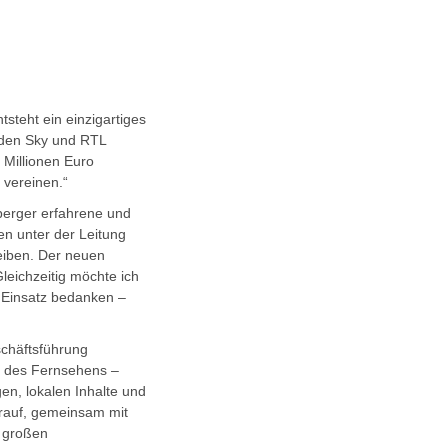
teht ein einzigartiges
rden Sky und RTL
 Millionen Euro
 vereinen.“
sberger erfahrene und
en unter der Leitung
eiben. Der neuen
leichzeitig möchte ich
n Einsatz bedanken –
chäftsführung
t des Fernsehens –
en, lokalen Inhalte und
arauf, gemeinsam mit
e großen