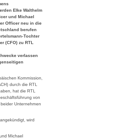
mens
erden Elke Walthelm
icer und Michael
r Officer neu in die
tschland berufen
ertelsmann-Tochter
icer (CFO) zu RTL
Schwecke verlassen
genseitigen
päischen Kommission,
ACH) durch die RTL
aben, hat die RTL
eschäftsführung von
n beider Unternehmen
angekündigt, wird
 und Michael