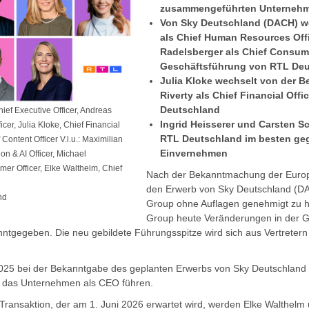
zusammengeführten Unterneh
Von Sky Deutschland (DACH) w
als Chief Human Resources Off
Radelsberger als Chief Consume
Geschäftsführung von RTL Deu
Julia Kloke wechselt von der B
Riverty als Chief Financial Off
Deutschland
hief Executive Officer, Andreas
Ingrid Heisserer und Carsten 
icer, Julia Kloke, Chief Financial
RTL Deutschland im besten ge
 Content Officer V.l.u.: Maximilian
Einvernehmen
on & AI Officer, Michael
er Officer, Elke Walthelm, Chief
Nach der Bekanntmachung der Euro
den Erwerb von Sky Deutschland (D
nd
Group ohne Auflagen genehmigt zu h
Group heute Veränderungen in der G
ntgegeben. Die neu gebildete Führungsspitze wird sich aus Vertreter
025 bei der Bekanntgabe des geplanten Erwerbs von Sky Deutschland 
) das Unternehmen als CEO führen.
Transaktion, der am 1. Juni 2026 erwartet wird, werden Elke Walthelm