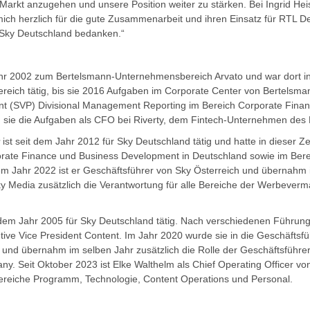
arkt anzugehen und unsere Position weiter zu stärken. Bei Ingrid He
ch herzlich für die gute Zusammenarbeit und ihren Einsatz für RTL D
Sky Deutschland bedanken.“
hr 2002 zum Bertelsmann-Unternehmensbereich Arvato und war dort i
reich tätig, bis sie 2016 Aufgaben im Corporate Center von Bertelsma
ent (SVP) Divisional Management Reporting im Bereich Corporate Finan
sie die Aufgaben als CFO bei Riverty, dem Fintech-Unternehmen des
r
ist seit dem Jahr 2012 für Sky Deutschland tätig und hatte in dieser Z
orate Finance und Business Development in Deutschland sowie im Ber
dem Jahr 2022 ist er Geschäftsführer von Sky Österreich und übernahm 
y Media zusätzlich die Verantwortung für alle Bereiche der Werbever
t dem Jahr 2005 für Sky Deutschland tätig. Nach verschiedenen Führun
ive Vice President Content. Im Jahr 2020 wurde sie in die Geschäftsf
nd übernahm im selben Jahr zusätzlich die Rolle der Geschäftsführe
y. Seit Oktober 2023 ist Elke Walthelm als Chief Operating Officer v
 Bereiche Programm, Technologie, Content Operations und Personal.