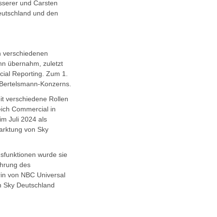
isserer und Carsten
eutschland und den
n verschiedenen
nn übernahm, zuletzt
cial Reporting. Zum 1.
 Bertelsmann-Konzerns.
eit verschiedene Rollen
eich Commercial in
im Juli 2024 als
marktung von Sky
gsfunktionen wurde sie
ührung des
rin von NBC Universal
on Sky Deutschland