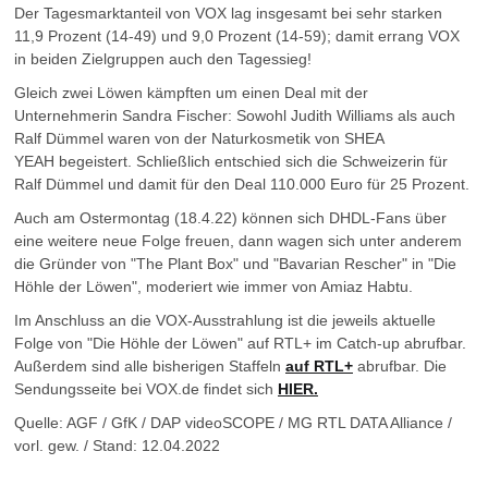
Der Tagesmarktanteil von VOX lag insgesamt bei sehr starken
11,9 Prozent (14-49) und 9,0 Prozent (14-59); damit errang VOX
in beiden Zielgruppen auch den Tagessieg!
Gleich zwei Löwen kämpften um einen Deal mit der
Unternehmerin Sandra Fischer: Sowohl Judith Williams als auch
Ralf Dümmel waren von der Naturkosmetik von SHEA
YEAH begeistert. Schließlich entschied sich die Schweizerin für
Ralf Dümmel und damit für den Deal 110.000 Euro für 25 Prozent.
Auch am Ostermontag (18.4.22) können sich DHDL-Fans über
eine weitere neue Folge freuen, dann wagen sich unter anderem
die Gründer von "The Plant Box" und "Bavarian Rescher" in "Die
Höhle der Löwen", moderiert wie immer von Amiaz Habtu.
Im Anschluss an die VOX-Ausstrahlung ist die jeweils aktuelle
Folge von "Die Höhle der Löwen" auf RTL+ im Catch-up abrufbar.
Außerdem sind alle bisherigen Staffeln
auf RTL+
abrufbar. Die
Sendungsseite bei VOX.de findet sich
HIER.
Quelle: AGF / GfK / DAP videoSCOPE / MG RTL DATA Alliance /
vorl. gew. / Stand: 12.04.2022