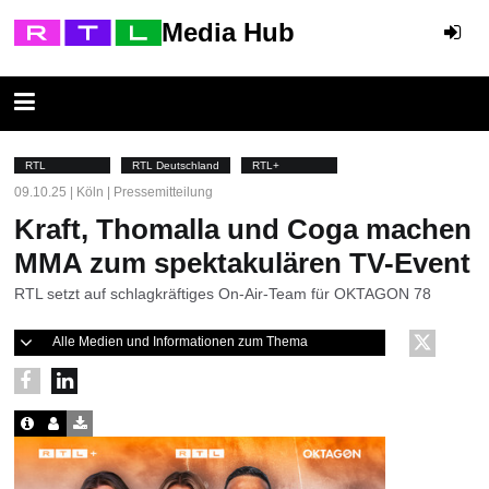
Media Hub
RTL
RTL Deutschland
RTL+
09.10.25 | Köln | Pressemitteilung
Kraft, Thomalla und Coga machen
MMA zum spektakulären TV-Event
RTL setzt auf schlagkräftiges On-Air-Team für OKTAGON 78
Alle Medien und Informationen zum Thema