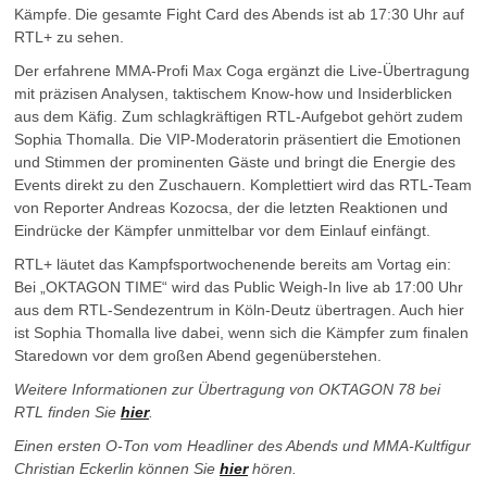
Kämpfe.
Die gesamte Fight Card des Abends ist ab 17:30 Uhr auf
RTL+ zu sehen.
Der erfahrene MMA-Profi Max Coga ergänzt die Live-Übertragung
mit präzisen Analysen, taktischem Know-how und Insiderblicken
aus dem Käfig. Zum schlagkräftigen RTL-Aufgebot gehört zudem
Sophia Thomalla. Die VIP-Moderatorin präsentiert die Emotionen
und Stimmen der prominenten Gäste und bringt die Energie des
Events direkt zu den Zuschauern. Komplettiert wird das RTL-Team
von Reporter Andreas Kozocsa, der die letzten Reaktionen und
Eindrücke der Kämpfer unmittelbar vor dem Einlauf einfängt.
RTL+ läutet das Kampfsportwochenende bereits am Vortag ein:
Bei „OKTAGON TIME“ wird das Public Weigh-In live ab 17:00 Uhr
aus dem RTL-Sendezentrum in Köln-Deutz übertragen. Auch hier
ist Sophia Thomalla live dabei, wenn sich die Kämpfer zum finalen
Staredown vor dem großen Abend gegenüberstehen.
Weitere Informationen zur Übertragung von OKTAGON 78 bei
RTL finden Sie
hier
.
Einen ersten O-Ton vom Headliner des Abends und MMA-Kultfigur
Christian Eckerlin können Sie
hier
hören.