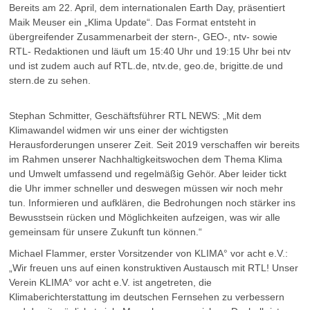
Bereits am 22. April, dem internationalen Earth Day, präsentiert
Maik Meuser ein „Klima Update“. Das Format entsteht in
übergreifender Zusammenarbeit der stern-, GEO-, ntv- sowie
RTL- Redaktionen und läuft um 15:40 Uhr und 19:15 Uhr bei ntv
und ist zudem auch auf RTL.de, ntv.de, geo.de, brigitte.de und
stern.de zu sehen.
Stephan Schmitter, Geschäftsführer RTL NEWS: „Mit dem
Klimawandel widmen wir uns einer der wichtigsten
Herausforderungen unserer Zeit. Seit 2019 verschaffen wir bereits
im Rahmen unserer Nachhaltigkeitswochen dem Thema Klima
und Umwelt umfassend und regelmäßig Gehör. Aber leider tickt
die Uhr immer schneller und deswegen müssen wir noch mehr
tun. Informieren und aufklären, die Bedrohungen noch stärker ins
Bewusstsein rücken und Möglichkeiten aufzeigen, was wir alle
gemeinsam für unsere Zukunft tun können.“
Michael Flammer, erster Vorsitzender von KLIMA° vor acht e.V.:
„Wir freuen uns auf einen konstruktiven Austausch mit RTL! Unser
Verein KLIMA° vor acht e.V. ist angetreten, die
Klimaberichterstattung im deutschen Fernsehen zu verbessern