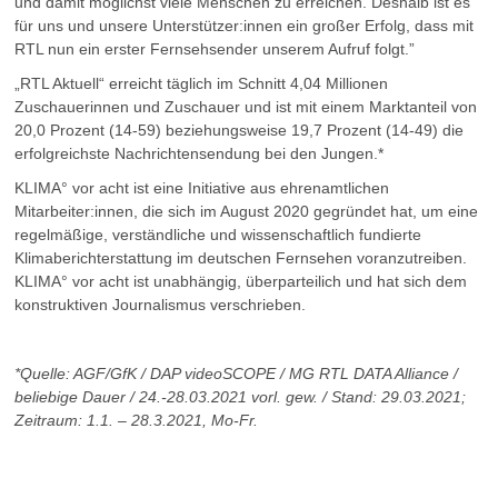
und damit möglichst viele Menschen zu erreichen. Deshalb ist es
für uns und unsere Unterstützer:innen ein großer Erfolg, dass mit
RTL nun ein erster Fernsehsender unserem Aufruf folgt.”
„RTL Aktuell“ erreicht täglich im Schnitt 4,04 Millionen
Zuschauerinnen und Zuschauer und ist mit einem Marktanteil von
20,0 Prozent (14-59) beziehungsweise 19,7 Prozent (14-49) die
erfolgreichste Nachrichtensendung bei den Jungen.*
KLIMA° vor acht ist eine Initiative aus ehrenamtlichen
Mitarbeiter:innen, die sich im August 2020 gegründet hat, um eine
regelmäßige, verständliche und wissenschaftlich fundierte
Klimaberichterstattung im deutschen Fernsehen voranzutreiben.
KLIMA° vor acht ist unabhängig, überparteilich und hat sich dem
konstruktiven Journalismus verschrieben.
*Quelle: AGF/GfK / DAP videoSCOPE / MG RTL DATA Alliance /
beliebige Dauer / 24.-28.03.2021 vorl. gew. / Stand: 29.03.2021;
Zeitraum: 1.1. – 28.3.2021, Mo-Fr.